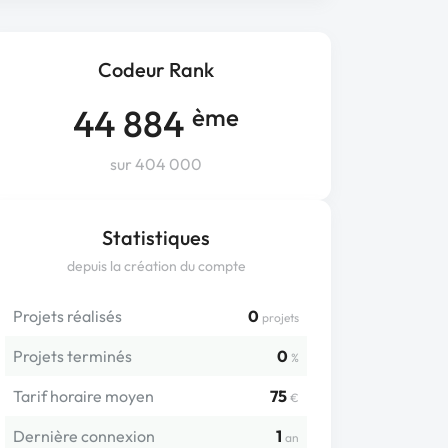
Codeur Rank
44 884
ème
sur 404 000
Statistiques
depuis la création du compte
Projets réalisés
0
projets
Projets terminés
0
%
Tarif horaire moyen
75
€
Dernière connexion
1
an