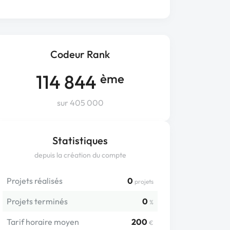
Codeur Rank
114 844
ème
sur 405 000
Statistiques
depuis la création du compte
Projets réalisés
0
projets
Projets terminés
0
%
Tarif horaire moyen
200
€