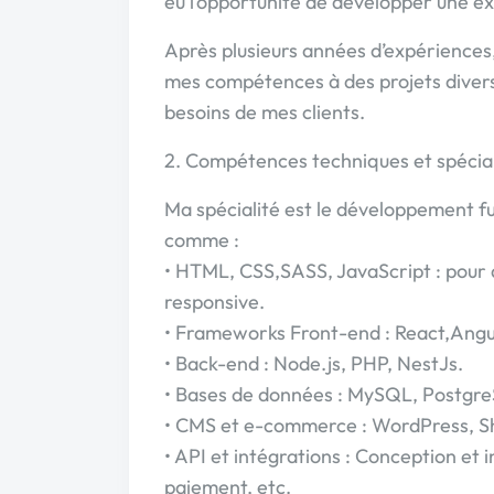
eu l’opportunité de développer une e
Après plusieurs années d’expériences, 
mes compétences à des projets divers
besoins de mes clients.
2. Compétences techniques et spécial
Ma spécialité est le développement fu
comme :
• HTML, CSS,SASS, JavaScript : pour 
responsive.
• Frameworks Front-end : React,Angul
• Back-end : Node.js, PHP, NestJs.
• Bases de données : MySQL, Postg
• CMS et e-commerce : WordPress, 
• API et intégrations : Conception et 
paiement, etc.