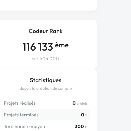
Codeur Rank
116 133
ème
sur 404 000
Statistiques
depuis la création du compte
Projets réalisés
0
projets
Projets terminés
0
%
Tarif horaire moyen
300
€