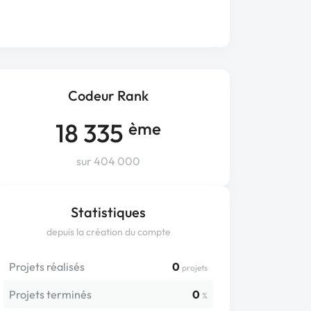
Codeur Rank
18 335
ème
sur 404 000
Statistiques
depuis la création du compte
Projets réalisés
0
projets
Projets terminés
0
%