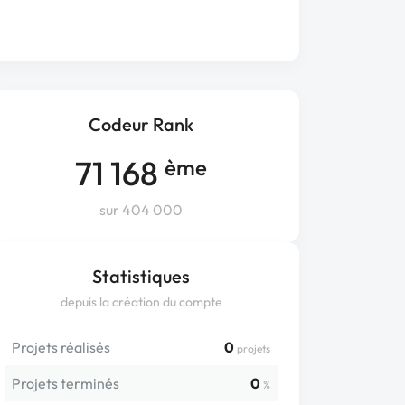
Codeur Rank
71 168
ème
sur 404 000
Statistiques
depuis la création du compte
Projets réalisés
0
projets
Projets terminés
0
%