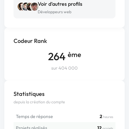
Voir d’autres profils
Développeurs web
Codeur Rank
264
ème
sur 404 000
Statistiques
depuis la création du compte
Temps de réponse
2
heures
Projets réalisés
12
projets