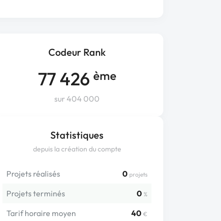
Codeur Rank
77 426
ème
sur 404 000
Statistiques
depuis la création du compte
Projets réalisés
0
projets
Projets terminés
0
%
Tarif horaire moyen
40
€