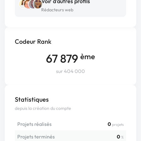
Voir d’autres profils
Rédacteurs web
Codeur Rank
67 879
ème
sur 404 000
Statistiques
depuis la création du compte
Projets réalisés
0
projets
Projets terminés
0
%