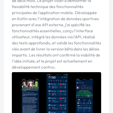
de deux mois. Le projet visait à démontrer la
faisabilité technique des fonctionnalités
principales de l'application mobile. Développée
en Kotlin avec l'intégration de données sportives
provenant d'une API externe, j'ai spécifié les
fonctionnalités essentielles, conçu l'interface
utilisateur, intégré les données via l'API, réalisé
des tests approfondis, et validé les fonctionnalités
clés avant de livrer la version bêta dans les délais
impartis. Les résultats ont confirmé la viabilité de
l'idée initiale, et le projet est actuellement en
développement continu.