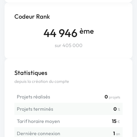
Codeur Rank
44 946
ème
sur 405 000
Statistiques
depuis la création du compte
Projets réalisés
0
projets
Projets terminés
0
%
Tarif horaire moyen
15
€
Dernière connexion
1
an