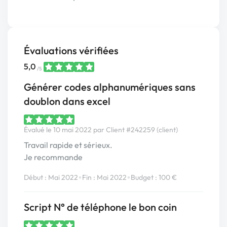
Évaluations vérifiées
5,0
/5
Générer codes alphanumériques sans
doublon dans excel
Évalué le 10 mai 2022 par Client #242259 (client)
Travail rapide et sérieux.
Je recommande
•
•
Début : Mai 2022
Fin : Mai 2022
Budget : 100 €
Script N° de téléphone le bon coin