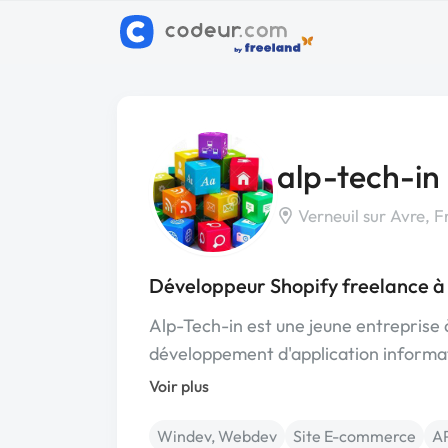
alp-tech-in
Verneuil sur Avre, F
Développeur Shopify freelance à 
Alp-Tech-in est une jeune entreprise
développement d'application informat
Voir plus
Windev, Webdev
Site E-commerce
A