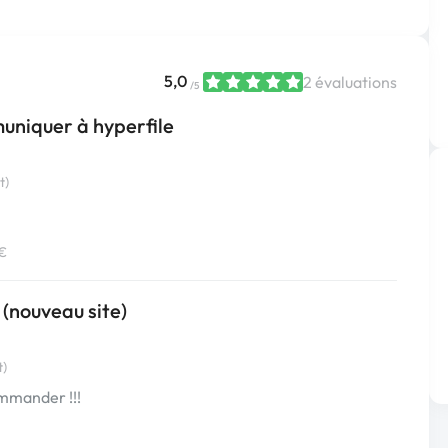
5,0
2 évaluations
/5
uniquer à hyperfile
t)
 €
 (nouveau site)
t)
ommander !!!