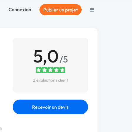
Connexion
Publier un projet
5,0
/5
2 évaluations client
Recevoir un devis
s