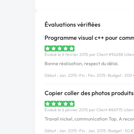
Évaluations vérifiées
Programme visual c++ pour comm
Évalué le 6 février 2015 par Client #96288 (clien
Bonne réalisation, respect du délai.
•
•
Début : Jan. 2015
Fin : Fév. 2015
Budget : 300
Copier coller des photos produits
Évalué le 6 janvier 2015 par Client #86975 (clien
Travail nickel, communication Top. A rec
•
•
Début : Jan. 2015
Fin : Jan. 2015
Budget : 50 €