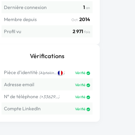
Dernière connexion
1
an
Membre depuis
2014
Oct.
Profil vu
2 971
fois
Vérifications
Pièce d’identité
(
)
Alptekin…
Vérifié
Adresse email
Vérifié
N° de téléphone
(+33629…)
Vérifié
Compte LinkedIn
Vérifié