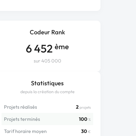
Codeur Rank
6 452
ème
sur 405 000
Statistiques
depuis la création du compte
Projets réalisés
2
projets
Projets terminés
100
%
Tarif horaire moyen
30
€