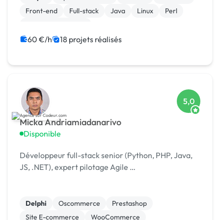
Front-end
Full-stack
Java
Linux
Perl
Système embarqué
60 €/h
18 projets réalisés
5,0
Micka Andriamiadanarivo
Disponible
Développeur full-stack senior (Python, PHP, Java,
JS, .NET), expert pilotage Agile …
Delphi
Oscommerce
Prestashop
Site E-commerce
WooCommerce