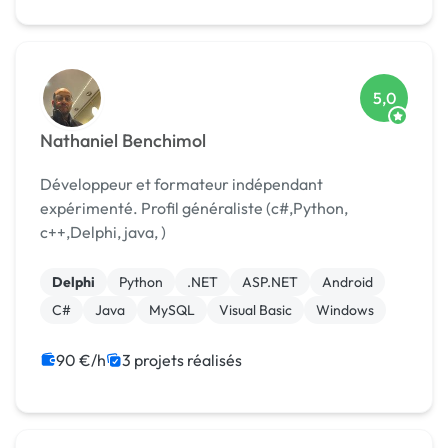
5,0
Nathaniel Benchimol
Développeur et formateur indépendant
expérimenté. Profil généraliste (c#,Python,
c++,Delphi, java, )
Delphi
Python
.NET
ASP.NET
Android
C#
Java
MySQL
Visual Basic
Windows
90 €/h
3 projets réalisés