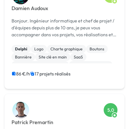
Damien Audoux
Bonjour. Ingénieur informatique et chef de projet /
d'équipes depuis plus de 10 ans, je peux vous
accompagner dans vos projets, vos réalisations et
vos pilotages pour faire aboutir dans les meilleures
conditions et avec professionnalisme ces su...
Delphi
Logo
Charte graphique
Boutons
Bannière
Site clé en main
SaaS
Migration ou refonte de site
Installation de Script
Gestion site web
86 €/h
17 projets réalisés
5,0
Patrick Premartin