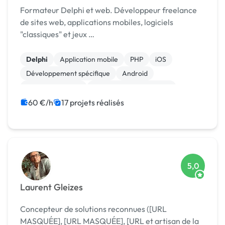
Formateur Delphi et web. Développeur freelance
de sites web, applications mobiles, logiciels
"classiques" et jeux …
Delphi
Application mobile
PHP
iOS
Développement spécifique
Android
CSS, HTML, XML
Création de site internet
Gestion site web
Jeux vidéo
60 €/h
17 projets réalisés
5,0
Laurent Gleizes
Concepteur de solutions reconnues ([URL
MASQUÉE], [URL MASQUÉE], [URL et artisan de la