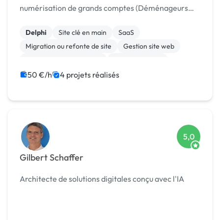
numérisation de grands comptes (Déménageurs
Bretons, Groupe Accor, Mondovelo, etc.) je mets
mes compétences à votre disposition pour la
Delphi
Site clé en main
SaaS
réalisation de projets...
Migration ou refonte de site
Gestion site web
Création de site internet
WooCommerce
Système de paiement
Paypal
macOS
50 €/h
4 projets réalisés
5,0
Gilbert Schaffer
Architecte de solutions digitales conçu avec l'IA