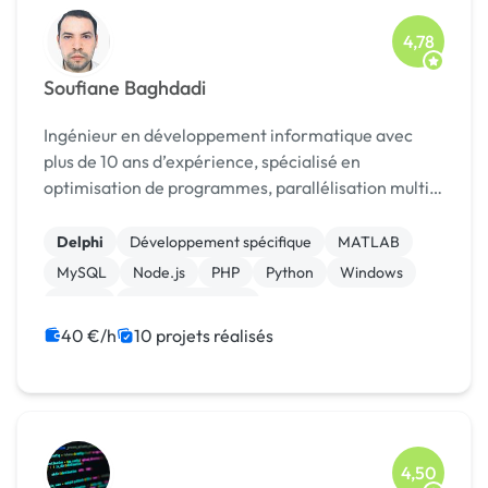
4,78
Soufiane Baghdadi
Ingénieur en développement informatique avec
plus de 10 ans d’expérience, spécialisé en
optimisation de programmes, parallélisation multi-
cœurs et développement embarqué, j’interviens sur
des projets
Delphi
Développement spécifique
MATLAB
MySQL
Node.js
PHP
Python
Windows
jQuery
Site E-commerce
40 €/h
10 projets réalisés
4,50