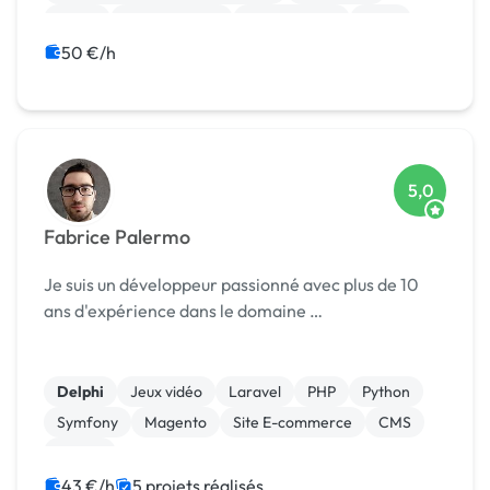
Photo
Motion design
Mise en page
Logo
Dessin industriel
50 €/h
5,0
Fabrice Palermo
Je suis un développeur passionné avec plus de 10
ans d'expérience dans le domaine …
Delphi
Jeux vidéo
Laravel
PHP
Python
Symfony
Magento
Site E-commerce
CMS
Drupal
43 €/h
5 projets réalisés