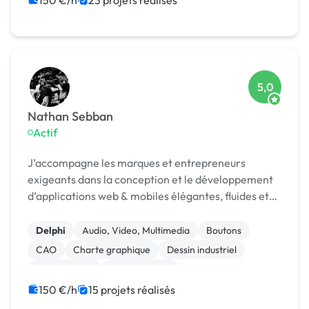
150 €/h
23 projets réalisés
Modules et composants
5,0
Nathan Sebban
Actif
J’accompagne les marques et entrepreneurs
exigeants dans la conception et le développement
d’applications web & mobiles élégantes, fluides et
ultra-performantes.
Delphi
Audio, Video, Multimedia
Boutons
CAO
Charte graphique
Dessin industriel
Mise en page
Motion design
Print (flyer, plaquette, affiche...)
Analyse big data
150 €/h
15 projets réalisés