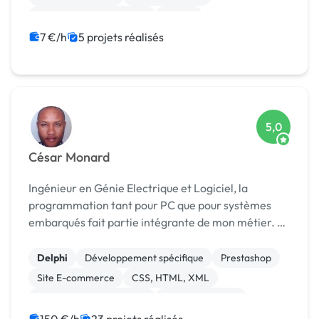
Création de site internet
Drupal
Gestion site web
Installation de Script
7 €/h
5 projets réalisés
Integration HTML
5,0
César Monard
Ingénieur en Génie Electrique et Logiciel, la
programmation tant pour PC que pour systèmes
embarqués fait partie intégrante de mon métier. Je
conçois et réalise (mise à jour/portage/MVP inclus)
des applications aussi bien pour les tâches au bu...
Delphi
Développement spécifique
Prestashop
Site E-commerce
CSS, HTML, XML
Création de site internet
Gestion site web
Installation de Script
Migration ou refonte de site