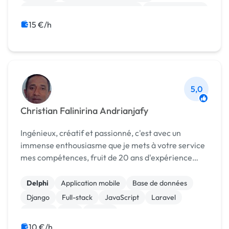
Campagne display avec bannières
Analyse big data
Mise en page
Logo
15 €/h
5,0
Christian Falinirina Andrianjafy
Ingénieux, créatif et passionné, c'est avec un
immense enthousiasme que je mets à votre service
mes compétences, fruit de 20 ans d'expérience
dans des domaines très variés.
Delphi
Application mobile
Base de données
Django
Full-stack
JavaScript
Laravel
Node.js
PHP
Python
10 €/h