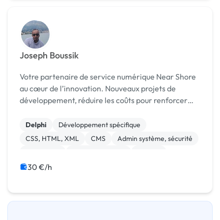
Joseph Boussik
Votre partenaire de service numérique Near Shore
au cœur de l’innovation. Nouveaux projets de
développement, réduire les coûts pour renforcer
vos équipes ou optimiser les délais : optez pour
1000geeks, votre partenaire stratégique. Nous
Delphi
Développement spécifique
mett...
CSS, HTML, XML
CMS
Admin système, sécurité
Virtuemart
Site E-commerce
Shopify
Prestashop
Opencart
30 €/h