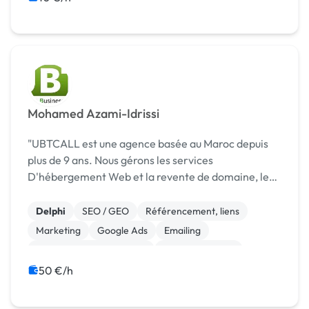
Mohamed Azami-Idrissi
"UBTCALL est une agence basée au Maroc depuis
plus de 9 ans. Nous gérons les services
D'hébergement Web et la revente de domaine, le
développement Web, la gestion de la relation client,
des backs offices, la gestion des réseaux, le
Delphi
SEO / GEO
Référencement, liens
développement d...
Marketing
Google Ads
Emailing
Community management
Analyse big data
Photoshop
Motion design
50 €/h