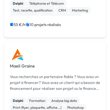
Delphi
Téléphonie et Télécom
Test, recette, qualification
CRM
Marketing
Site clé en main
Modules et composants
Integration HTML
Installation de Script
55 €/h
10 projets réalisés
Création de site internet
Maeli Graine
Vous recherchez un partenaire fiable ? Vous avez un
projet à financer? Vous avez un client qui a besoin de
financement pour réaliser son projet ou le financer
? 60% de projets sont abandonnés pour des raisons
financières. aideprojet est la sol...
Delphi
Formation
Analyse big data
Print (flyer, plaquette, affiche...)
Photoshop