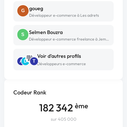
goueg
G
Développeur e-commerce à Les adrets
Selmen Bouzra
S
Développeur e-commerce freelance à Jemmel
Voir d’autres profils
A
D
T
Développeurs e-commerce
Codeur Rank
182 342
ème
sur 405 000