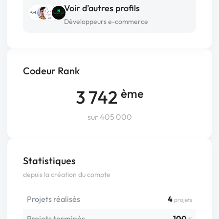
Voir d’autres profils
Développeurs e-commerce
Codeur Rank
3 742
ème
sur 405 000
Statistiques
depuis la création du compte
Projets réalisés
4
projets
Projets terminés
100