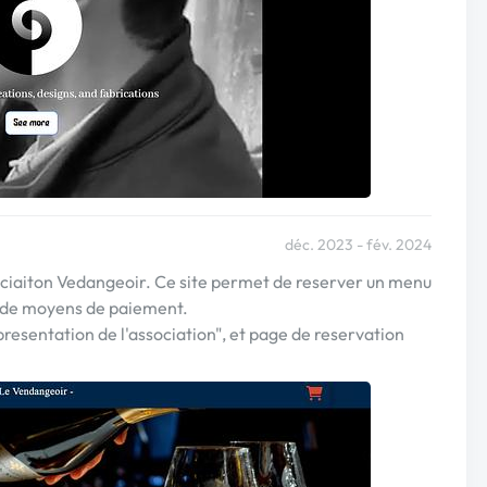
déc. 2023 - fév. 2024
ociaiton Vedangeoir. Ce site permet de reserver un menu
pe de moyens de paiement.
resentation de l'association", et page de reservation