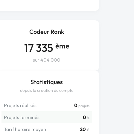
Codeur Rank
17 335
ème
sur 404 000
Statistiques
depuis la création du compte
Projets réalisés
0
projets
Projets terminés
0
%
Tarif horaire moyen
20
€