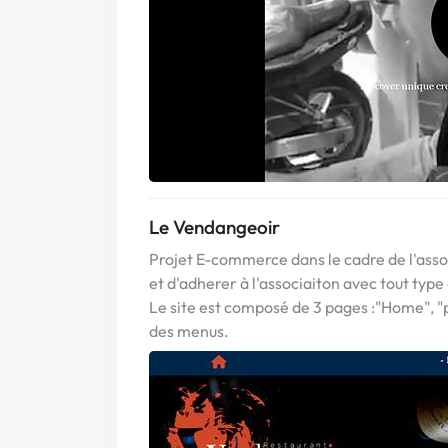
Le Vendangeoir
Projet E-commerce dans le cadre de l'ass
et d'adherer à l'associaiton avec tout ty
Le site est composé de 3 pages :"Home", "p
des menus.