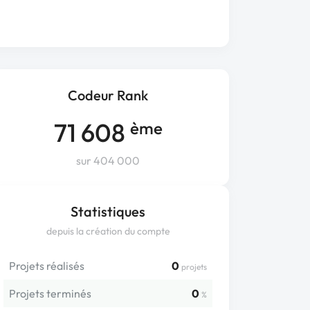
Codeur Rank
71 608
ème
sur 404 000
Statistiques
depuis la création du compte
Projets réalisés
0
projets
Projets terminés
0
%