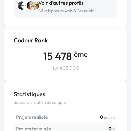
Voir d’autres profils
Développeurs web à Grenoble
Codeur Rank
15 478
ème
sur 405 000
Statistiques
depuis la création du compte
Projets réalisés
0
projets
Projets terminés
0
%