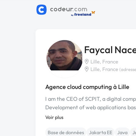
Faycal Nac
Lille, France
Lille, France
(adresse
Agence cloud computing à Lille
I am the CEO of SCPIT, a digital comp
Development of web applications ba
Voir plus
Base de données
Jakarta EE
Java
J