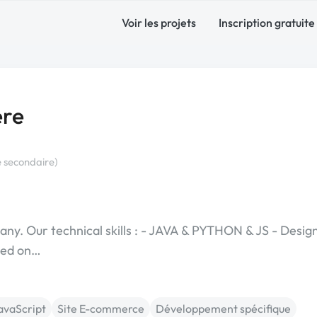
Voir les projets
Inscription gratuite
ere
 secondaire)
any. Our technical skills : - JAVA & PYTHON & JS - Desig
sed on…
avaScript
Site E-commerce
Développement spécifique