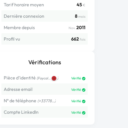
Tarif horaire moyen
45
€
Dernière connexion
8
mois
Membre depuis
2011
Nov.
Profil vu
662
fois
Vérifications
Pièce d’identité
(
)
Faycal…
Vérifié
Adresse email
Vérifié
N° de téléphone
(+33778…)
Vérifié
Compte LinkedIn
Vérifié