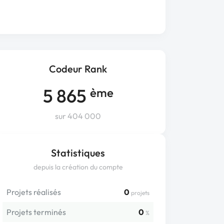
Codeur Rank
5 865
ème
sur 404 000
Statistiques
depuis la création du compte
Projets réalisés
0
projets
Projets terminés
0
%