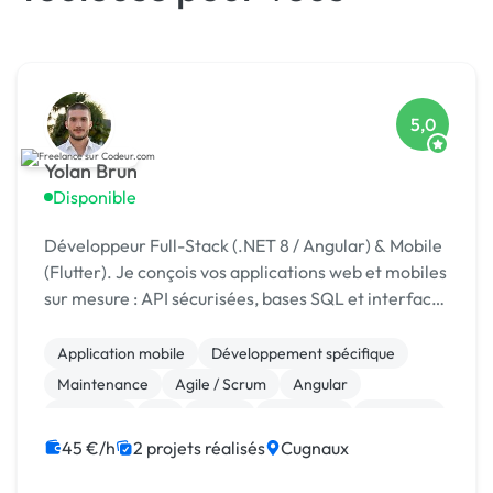
5,0
Yolan Brun
Disponible
Développeur Full-Stack (.NET 8 / Angular) & Mobile
(Flutter). Je conçois vos applications web et mobiles
sur mesure : API sécurisées, bases SQL et interfaces
modernes, jusqu'à la mise en production.
Application mobile
Développement spécifique
Maintenance
Agile / Scrum
Angular
Back-end
C#
Flutter
Front-end
Full-stack
45 €/h
2 projets réalisés
Cugnaux