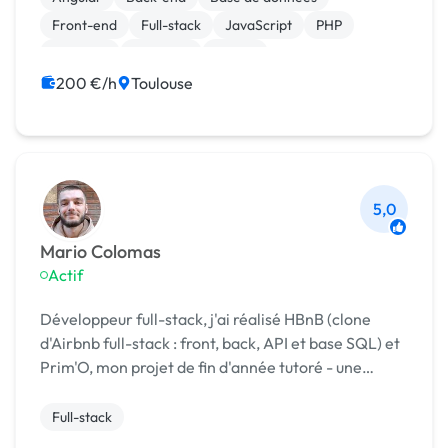
r...
Front-end
Full-stack
JavaScript
PHP
Symfony
Windows
jQuery
200 €/h
Toulouse
5,0
Mario Colomas
Actif
Développeur full-stack, j'ai réalisé HBnB (clone
d'Airbnb full-stack : front, back, API et base SQL) et
Prim'O, mon projet de fin d'année tutoré - une
application web développée en TypeScript et Node.
Full-stack