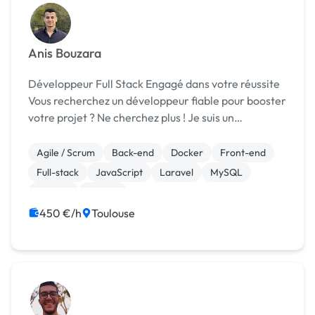
Anis Bouzara
Développeur Full Stack Engagé dans votre réussite
Vous recherchez un développeur fiable pour booster
votre projet ? Ne cherchez plus ! Je suis un
développeur Full Stack expérimenté qui s'engage à
fournir des solutions innovantes et perfor...
Agile / Scrum
Back-end
Docker
Front-end
Full-stack
JavaScript
Laravel
MySQL
Node.js
Python
450 €/h
Toulouse