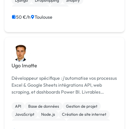
Django
Dropshipping
Shopify
Site E-commerce
Bubble
Création de site internet
Experience utilisateur
50 €/h
Toulouse
Ugo Imatte
Développeur spécifique : j’automatise vos processus
Excel & Google Sheets intégrations API, web
scraping, et dashboards Power BI. Livrables
documentés, délais courts, suivi après livraison.
API
Base de données
Gestion de projet
JavaScript
Node.js
Création de site internet
Développement spécifique
Installation de Script