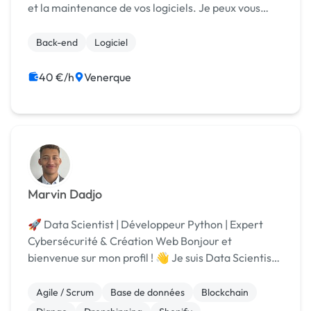
et la maintenance de vos logiciels. Je peux vous
proposer des outils (scripts, applications mobile,
logiciels de bureau ou en ligne) pour automat...
Back-end
Logiciel
40 €/h
Venerque
Marvin Dadjo
🚀 Data Scientist | Développeur Python | Expert
Cybersécurité & Création Web Bonjour et
bienvenue sur mon profil ! 👋 Je suis Data Scientist
et Développeur Python avec une solide expérience
en cybersécurité, développement d'applications
Agile / Scrum
Base de données
Blockchain
web, e...