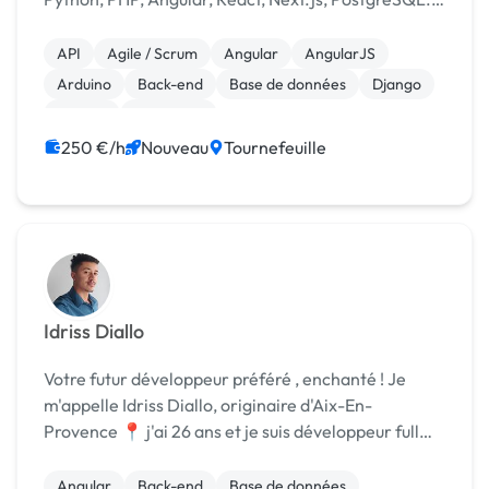
Remote, intégration Agile rapide.
API
Agile / Scrum
Angular
AngularJS
Arduino
Back-end
Base de données
Django
Docker
Front-end
250 €/h
Nouveau
Tournefeuille
Idriss Diallo
Votre futur développeur préféré , enchanté ! Je
m'appelle Idriss Diallo, originaire d'Aix-En-
Provence 📍 j'ai 26 ans et je suis développeur full
stack junior spécialisé dans le développement web
& web mobile. 💻 Sites web vitrine, e-commerce,
Angular
Back-end
Base de données