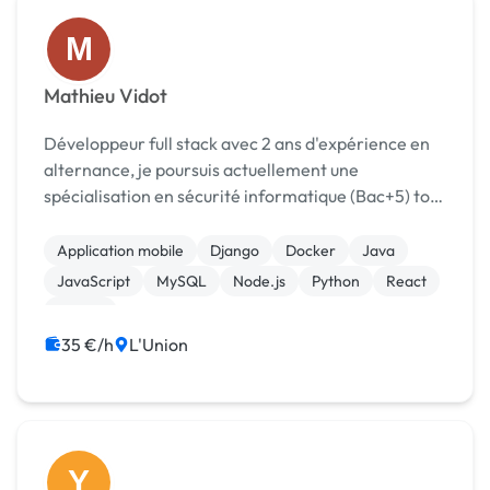
M
Mathieu Vidot
Développeur full stack avec 2 ans d'expérience en
alternance, je poursuis actuellement une
spécialisation en sécurité informatique (Bac+5) tout
en travaillant en alternance comme Data Analyst
chez Airbus. Je conçois des applications web et
Application mobile
Django
Docker
Java
mobile...
JavaScript
MySQL
Node.js
Python
React
Vue.JS
35 €/h
L'Union
Y