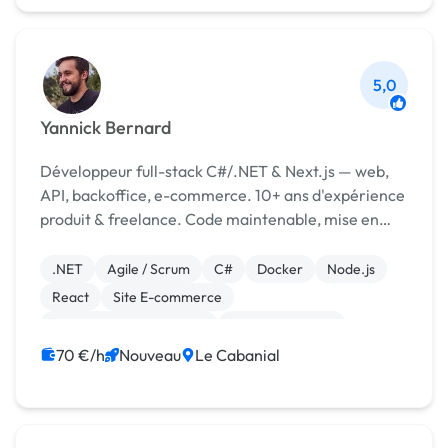
5,0
Yannick Bernard
Développeur full-stack C#/.NET & Next.js — web,
API, backoffice, e-commerce. 10+ ans d'expérience
produit & freelance. Code maintenable, mise en
prod incluse.
.NET
Agile / Scrum
C#
Docker
Node.js
React
Site E-commerce
Création de site internet
Gestion site web
Migration ou refonte de site
70 €/h
Nouveau
Le Cabanial