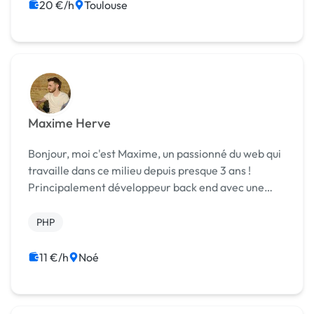
Migration ou refonte de site
WordPress
20 €/h
Toulouse
Maxime Herve
Bonjour, moi c'est Maxime, un passionné du web qui
travaille dans ce milieu depuis presque 3 ans !
Principalement développeur back end avec une
familiarité particulière avec le PHP, JavaScript,
SQL et les framework PHP en général !
PHP
11 €/h
Noé