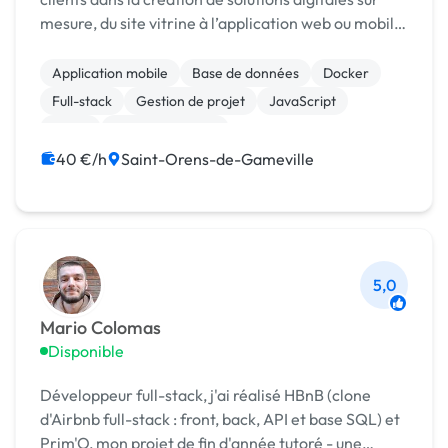
mesure, du site vitrine à l’application web ou mobile.
Fort d’une solide expérience en freelance et de
nombreux projets réalisés, je maîtrise les techn...
Application mobile
Base de données
Docker
Full-stack
Gestion de projet
JavaScript
React
Gestion site web
40 €/h
Saint-Orens-de-Gameville
5,0
Mario Colomas
Disponible
Développeur full-stack, j'ai réalisé HBnB (clone
d'Airbnb full-stack : front, back, API et base SQL) et
Prim'O, mon projet de fin d'année tutoré - une