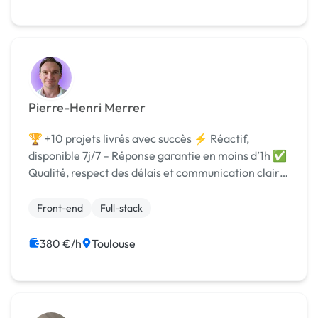
Pierre-Henri Merrer
🏆 +10 projets livrés avec succès ⚡️ Réactif,
disponible 7j/7 – Réponse garantie en moins d’1h ✅
Qualité, respect des délais et communication claire
👋 Bonjour, moi c’est Pierre-Henri, Développeur
Web spécialisé en React / Next.js / TypeScript,...
Front-end
Full-stack
380 €/h
Toulouse