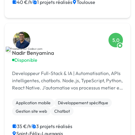
40 €/h
1 projets réalisés
Toulouse
5,0
Nadir Benyamina
Disponible
Developpeur Full-Stack & IA | Automatisation, APIs
intelligentes, chatbots. Node.js, TypeScript, Python,
React Native. J'automatise vos processus metier et
je livre des MVPs rapides — 20 ans d'experie
Application mobile
Développement spécifique
Gestion site web
Chatbot
35 €/h
3 projets réalisés
Saint-Félix-Lauragais