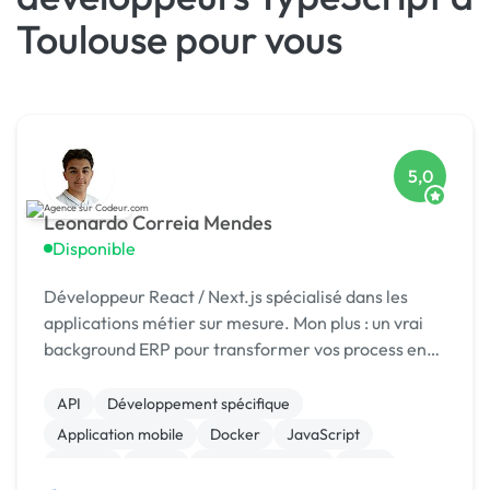
Toulouse pour vous
5,0
Leonardo Correia Mendes
Disponible
Développeur React / Next.js spécialisé dans les
applications métier sur mesure. Mon plus : un vrai
background ERP pour transformer vos process en
outils simples, fiables et rentables.
API
Développement spécifique
Application mobile
Docker
JavaScript
Node.js
React
CSS, HTML, XML
SaaS