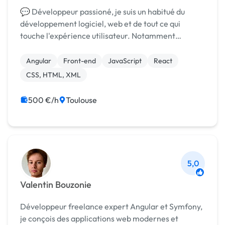
💬 Développeur passioné, je suis un habitué du
développement logiciel, web et de tout ce qui
touche l'expérience utilisateur. Notamment
spécialisé en TypeScript, je suis polyvalent et suis
capable de m'adapter à vos besoins. ✨
Angular
Front-end
JavaScript
React
Compétences: ...
CSS, HTML, XML
500 €/h
Toulouse
5,0
Valentin Bouzonie
Développeur freelance expert Angular et Symfony,
je conçois des applications web modernes et