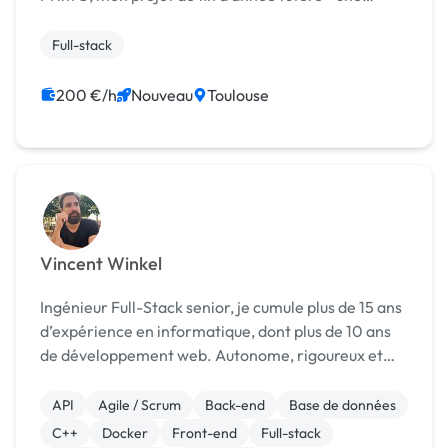
application web développée en TypeScript et Node.
Full-stack
200 €/h
Nouveau
Toulouse
Vincent Winkel
Ingénieur Full-Stack senior, je cumule plus de 15 ans
d’expérience en informatique, dont plus de 10 ans
de développement web. Autonome, rigoureux et
orienté résultats, j’ai mené à bien des projets
complexes pour des startups, agences et grands ...
API
Agile / Scrum
Back-end
Base de données
C++
Docker
Front-end
Full-stack