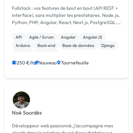
Fullstack : vos features de bout en bout (API REST +
interface), sans multiplier les prestataires. Node.js,
Python, PHP, Angular, React, Next.js, PostgreSQL.
Remote, intégration Agile rapide.
API
Agile / Scrum
Angular
AngularJS
Arduino
Back-end
Base de données
Django
Docker
Front-end
250 €/h
Nouveau
Tournefeuille
Noé Sourdès
Développeur web passionné, j’accompagne mes
clients dans la création de solutions digitales sur