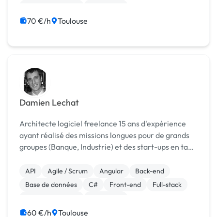
Gestion de projet
JavaScript
70 €/h
Toulouse
Damien Lechat
Architecte logiciel freelance 15 ans d'expérience
ayant réalisé des missions longues pour de grands
groupes (Banque, Industrie) et des start-ups en tant
que développeur, lead développeur, chef de projet
et architecte, à la fois en Front (javascrip...
API
Agile / Scrum
Angular
Back-end
Base de données
C#
Front-end
Full-stack
Gestion de projet
JavaScript
60 €/h
Toulouse