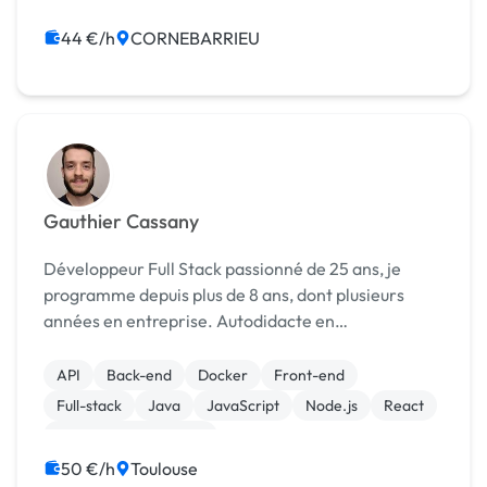
Symfony
CSS, HTML, XML
44 €/h
CORNEBARRIEU
Gauthier Cassany
Développeur Full Stack passionné de 25 ans, je
programme depuis plus de 8 ans, dont plusieurs
années en entreprise. Autodidacte en
apprentissage permanent, j'ai à cœur de réaliser
des applications bien conçus, produire du code
API
Back-end
Docker
Front-end
propre à l'épreuve ...
Full-stack
Java
JavaScript
Node.js
React
Système de paiement
50 €/h
Toulouse