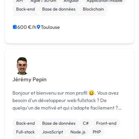
API
Agile / Scrum
Angular
Application mobile
Back-end
Base de données
Blockchain
Front-end
Full-stack
Gestion de projet
600 €/h
Toulouse
Jérémy Pepin
Bonjour et bienvenu sur mon profil 😀. Vous avez
besoin d'un développeur web fullstack ? De
quelqu'un de motivé et qui s'adapte facilement ?
Vous êtes au bon endroit 🎯. Fort de mes 3 ans
d'expériences dans le développement web fullstack
Back-end
Base de données
C#
Front-end
et c...
Full-stack
JavaScript
Node.js
PHP