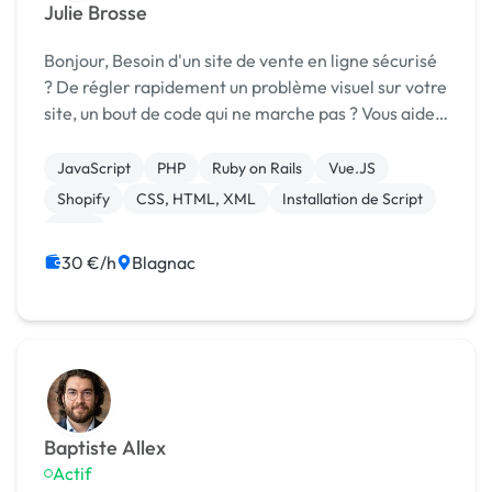
Julie Brosse
Bonjour, Besoin d'un site de vente en ligne sécurisé
? De régler rapidement un problème visuel sur votre
site, un bout de code qui ne marche pas ? Vous aider
dans la stratégie marketing et de communication ?
Code : React, Javascript, CSS, ht...
JavaScript
PHP
Ruby on Rails
Vue.JS
Shopify
CSS, HTML, XML
Installation de Script
SaaS
30 €/h
Blagnac
Baptiste Allex
Actif