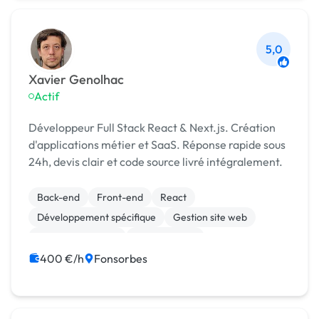
5,0
Xavier Genolhac
Actif
Développeur Full Stack React & Next.js. Création
d'applications métier et SaaS. Réponse rapide sous
24h, devis clair et code source livré intégralement.
Back-end
Front-end
React
Développement spécifique
Gestion site web
Integration HTML
Landing page
Migration ou refonte de site
400 €/h
Fonsorbes