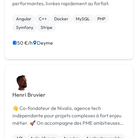
performantes, livrées rapidement au forfait.
Angular
C++
Docker
MySQL
PHP
Symfony
Stripe
50 €/h
Deyme
Henri Bruvier
👋 Co-fondateur de Nivalis, agence tech
indépendante pour projets complexes à fort enjeu
métier. 🚀 On accompagne des PME ambitieuses
avec du dev sur mesure (apps, BO, sites,
automation, IA). 🛠 Conse