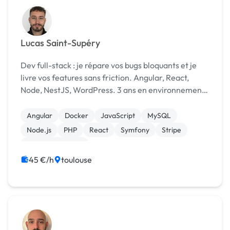
Lucas Saint-Supéry
Dev full-stack : je répare vos bugs bloquants et je
livre vos features sans friction. Angular, React,
Node, NestJS, WordPress. 3 ans en environnement
sous pression. Autonome. Dispo immédiatement.
Angular
Docker
JavaScript
MySQL
Node.js
PHP
React
Symfony
Stripe
CSS, HTML, XML
45 €/h
toulouse