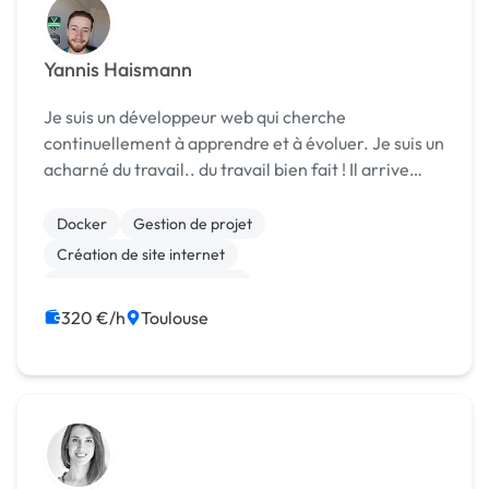
Yannis Haismann
Je suis un développeur web qui cherche
continuellement à apprendre et à évoluer. Je suis un
acharné du travail.. du travail bien fait ! Il arrive
régulièrement que les développeurs bâclent leur
travail et vous vous retrouvez avec des bugs et un...
Docker
Gestion de projet
Création de site internet
Développement spécifique
320 €/h
Toulouse