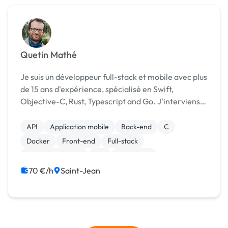
Quetin Mathé
Je suis un développeur full-stack et mobile avec plus
de 15 ans d'expérience, spécialisé en Swift,
Objective-C, Rust, Typescript and Go. J'interviens
auprès des startups en tant qu'expert, pour
concevoir leur MVP, résoudre leurs problématiques
API
Application mobile
Back-end
C
te...
Docker
Front-end
Full-stack
Gestion de projet
IoT
JavaScript
70 €/h
Saint-Jean