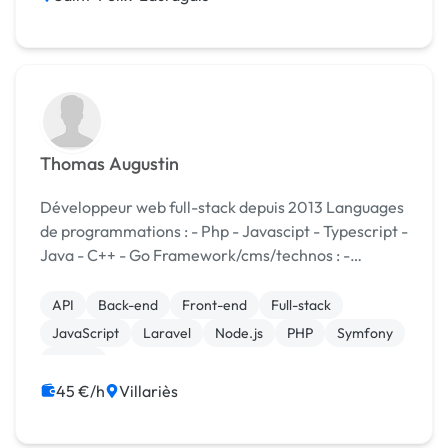
Thomas Augustin
Développeur web full-stack depuis 2013 Languages
de programmations : - Php - Javascipt - Typescript -
Java - C++ - Go Framework/cms/technos : -
Symfony 4 - Laravel - Vue.js - Wordpress - Drupal -
Aws Mise en place de CMS ou ré...
API
Back-end
Front-end
Full-stack
JavaScript
Laravel
Node.js
PHP
Symfony
Vue.JS
45 €/h
Villariès