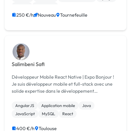
Docker
Front-end
250 €/h
Nouveau
Tournefeuille
Salimbeni Safi
Développeur Mobile React Native | Expo Bonjour !
Je suis développeur mobile et full-stack avec une
solide expertise dans le développement
d'applications React Native, ainsi qu’en backend
Java, avec une maîtrise des bases de données
AngularJS
Application mobile
Java
MySQL et M...
JavaScript
MySQL
React
400 €/h
Toulouse