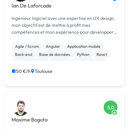
Ian De Laforcade
Ingénieur logiciel avec une expertise en UX design,
mon objectif est de mettre à profit mes
compétences et mon expérience pour développer
des applications intuitives et esthétiques.
Agile / Scrum
Angular
Application mobile
Back-end
Base de données
Python
React
Windev, Webdev
Shopify
Site E-commerce
50 €/h
Toulouse
5,0
Maxime Boguta