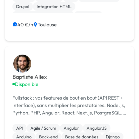
avant même ...
Drupal
Integration HTML
Migration ou refonte de site
Photoshop
40 €/h
Toulouse
Baptiste Allex
Disponible
Fullstack : vos features de bout en bout (API REST +
interface), sans multiplier les prestataires. Node.js,
Python, PHP, Angular, React, Next.js, PostgreSQL.
Remote, intégration Agile rapide.
API
Agile / Scrum
Angular
AngularJS
Arduino
Back-end
Base de données
Django