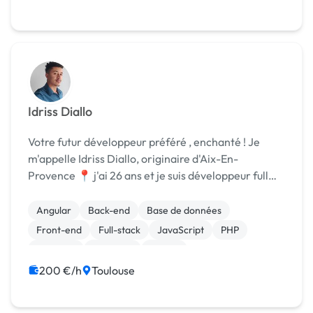
Idriss Diallo
Votre futur développeur préféré , enchanté ! Je
m'appelle Idriss Diallo, originaire d'Aix-En-
Provence 📍 j'ai 26 ans et je suis développeur full
stack junior spécialisé dans le développement web
& web mobile. 💻 Sites web vitrine, e-commerce,
Angular
Back-end
Base de données
r...
Front-end
Full-stack
JavaScript
PHP
Symfony
Windows
jQuery
200 €/h
Toulouse