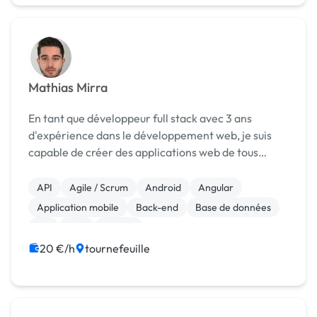
Mathias Mirra
En tant que développeur full stack avec 3 ans
d'expérience dans le développement web, je suis
capable de créer des applications web de tous
types, allant des sites vitrines aux applications
complexes avec des fonctionnalités avancées. J'ai
API
Agile / Scrum
Android
Angular
une maî...
Application mobile
Back-end
Base de données
C#
C++
Django
20 €/h
tournefeuille