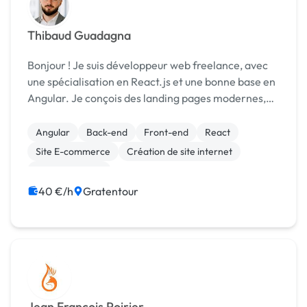
Thibaud Guadagna
Bonjour ! Je suis développeur web freelance, avec
une spécialisation en React.js et une bonne base en
Angular. Je conçois des landing pages modernes,
des sites vitrines responsive, ainsi que des
interfaces web claires et rapides, même à parti...
Angular
Back-end
Front-end
React
Site E-commerce
Création de site internet
Site clé en main
40 €/h
Gratentour
Jean François Poirier