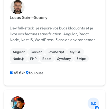
Lucas Saint-Supéry
Dev full-stack : je répare vos bugs bloquants et je
livre vos features sans friction. Angular, React,
Node, NestJS, WordPress. 3 ans en environnement
sous pression. Autonome. Dispo immédiatement.
Angular
Docker
JavaScript
MySQL
Node.js
PHP
React
Symfony
Stripe
CSS, HTML, XML
45 €/h
toulouse
5,0