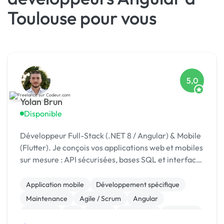
Toulouse pour vous
5,0
Yolan Brun
Disponible
Développeur Full-Stack (.NET 8 / Angular) & Mobile
(Flutter). Je conçois vos applications web et mobiles
sur mesure : API sécurisées, bases SQL et interfaces
modernes, jusqu'à la mise en production.
Application mobile
Développement spécifique
Maintenance
Agile / Scrum
Angular
Back-end
C#
Flutter
Front-end
Full-stack