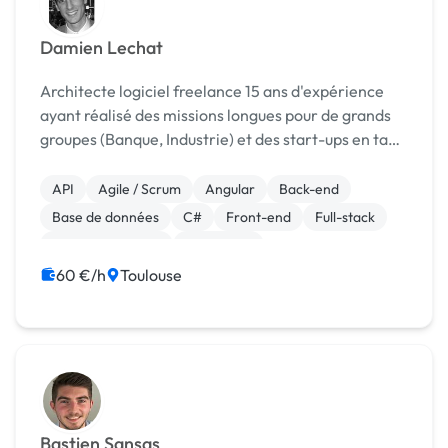
Damien Lechat
Architecte logiciel freelance 15 ans d'expérience
ayant réalisé des missions longues pour de grands
groupes (Banque, Industrie) et des start-ups en tant
que développeur, lead développeur, chef de projet
et architecte, à la fois en Front (javascrip...
API
Agile / Scrum
Angular
Back-end
Base de données
C#
Front-end
Full-stack
Gestion de projet
JavaScript
60 €/h
Toulouse
Bastien Sansas