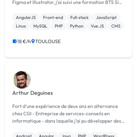
Figma et Illustrator, j'ai suivi une formation BTS SIO
SLAM en réseau et j'ai pu participer à des projets en
tant que graphiste comme "mercibibi". j’aime v...
AngularJS
Front-end
Full-stack
JavaScript
Linux
MySQL
PHP
Python
Vue.JS
CMS
18 €/h
TOULOUSE
Arthur Deguines
Fort d'une expérience de deux ans en alternance
chez CGI - Entreprise de services-conseils en
informatique - dans laquelle j'ai pu développer des
outils informatiques pour plusieurs clients dans des
langages tels que JAVA, Angular, C#, HTML, CSS e...
Android
Angular
Java
PHP
WordPress