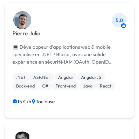
5,0
Pierre Julio
💻 Développeur d’applications web & mobile
spécialisé en .NET / Blazor, avec une solide
expérience en sécurité IAM (OAuth, OpenID
Connect, SAML) acquise sur des projets
stratégiques chez Airbus. 🚀 Full-stack et
.NET
ASP.NET
Angular
AngularJS
polyvalent, je conçois des solutio...
Back-end
C#
Front-end
Java
React
15 €/h
Toulouse