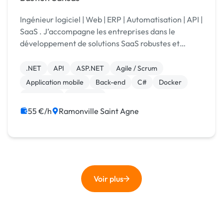
Ingénieur logiciel | Web | ERP | Automatisation | API |
SaaS . J’accompagne les entreprises dans le
développement de solutions SaaS robustes et
l’intégration de systèmes.
.NET
API
ASP.NET
Agile / Scrum
Application mobile
Back-end
C#
Docker
Front-end
Full-stack
55 €/h
Ramonville Saint Agne
Voir plus