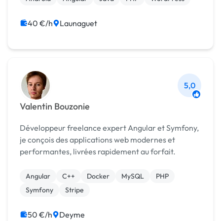
40 €/h
Launaguet
5,0
Valentin Bouzonie
Développeur freelance expert Angular et Symfony,
je conçois des applications web modernes et
performantes, livrées rapidement au forfait.
Angular
C++
Docker
MySQL
PHP
Symfony
Stripe
50 €/h
Deyme