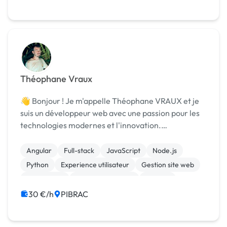
Théophane Vraux
👋 Bonjour ! Je m'appelle Théophane VRAUX et je
suis un développeur web avec une passion pour les
technologies modernes et l'innovation.
Actuellement étudiant en bac+3-4, j'ai déjà acquis
une solide expérience en travaillant sur divers
Angular
Full-stack
JavaScript
Node.js
projets, all...
Python
Experience utilisateur
Gestion site web
Web design
Machine Learning
Logiciel
30 €/h
PIBRAC