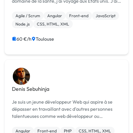
domaine de la santé, j'ai voyagé aux Etats unis. J'ai
relié à pieds la frontière mexicaine à la frontière
canadienne le long des crêtes océaniques...
Agile / Scrum
Angular
Front-end
JavaScript
Node.js
CSS, HTML, XML
60 €/h
Toulouse
Denis Sebuhinja
Je suis un jeune développeur Web qui aspire à se
dépasser en travaillant avec d'autres personnes
talentueuses comme web développeur ou
infographiste dans le domaine de l'informatique.
Après avoir réalisé mon premier site Web en 2007
Angular
Front-end
PHP
CSS, HTML, XML