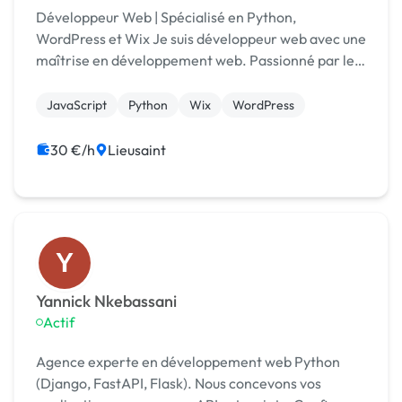
Développeur Web | Spécialisé en Python,
WordPress et Wix Je suis développeur web avec une
maîtrise en développement web. Passionné par les
nouvelles technologies et l'innovation, j'ai acquis
une solide expertise en Python, ainsi qu'une
JavaScript
Python
Wix
WordPress
maîtrise...
30 €/h
Lieusaint
Y
Yannick Nkebassani
Actif
Agence experte en développement web Python
(Django, FastAPI, Flask). Nous concevons vos