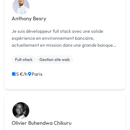
Anthony Besry
Je suis développeur full stack avec une solide
expérience en environnement bancaire,
actuellement en mission dans une grande banque
française. Mon expertise couvre aussi bien le front-
end que le back-end : Front-end : Angular, mais
Full-stack
Gestion site web
aussi React...
5 €/h
Paris
Olivier Buhendwa Chikuru