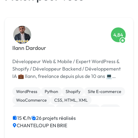
4,84
Ilann Dardour
Développeur Web & Mobile / Expert WordPress &
Shopify / Développeur Backend / Développement
IA 💼 Ilann, freelance depuis plus de 10 ans 💻
Développeur full-stack web, mobile et IA 📱
Joignable 7j/7
WordPress
Python
Shopify
Site E-commerce
WooCommerce
CSS, HTML, XML
Application mobile
Java
JavaScript
Paypal
15 €/h
26 projets réalisés
CHANTELOUP EN BRIE