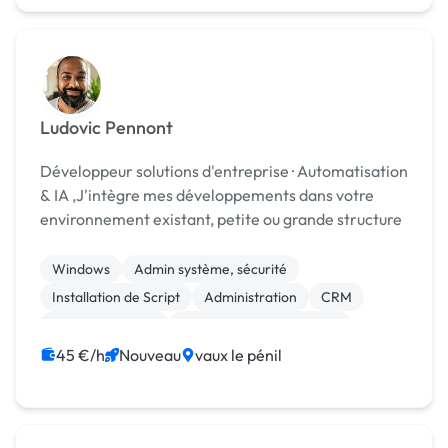
Ludovic Pennont
Développeur solutions d'entreprise · Automatisation
& IA ,J'intègre mes développements dans votre
environnement existant, petite ou grande structure
Windows
Admin système, sécurité
Installation de Script
Administration
CRM
Cloud computing
Infrastructure et réseaux
Stockage et sauvegarde
45 €/h
Nouveau
vaux le pénil