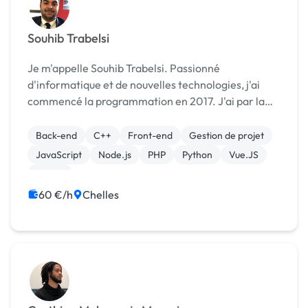
Souhib Trabelsi
Je m'appelle Souhib Trabelsi. Passionné
d'informatique et de nouvelles technologies, j'ai
commencé la programmation en 2017. J'ai par la
suite commencé la freelance en 2018. J'ai pu grâce
à mes différentes réalisations prendre en
Back-end
C++
Front-end
Gestion de projet
compétences tout...
JavaScript
Node.js
PHP
Python
Vue.JS
jQuery
60 €/h
Chelles