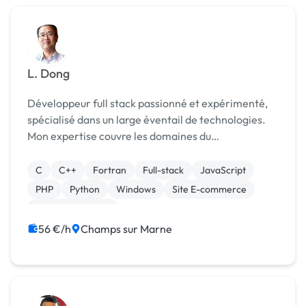
L. Dong
Développeur full stack passionné et expérimenté,
spécialisé dans un large éventail de technologies.
Mon expertise couvre les domaines du
développement web avec Php, JavaScript et CSS,
ainsi que le développement logiciel en Python et
C
C++
Fortran
Full-stack
JavaScript
C/C++ sous Win...
PHP
Python
Windows
Site E-commerce
CSS, HTML, XML
56 €/h
Champs sur Marne