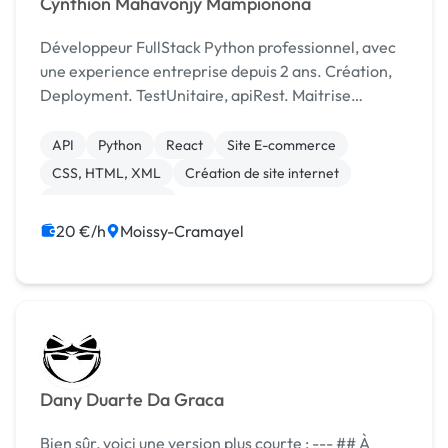
Cynthion Mahavonjy Mampionona
Développeur FullStack Python professionnel, avec
une experience entreprise depuis 2 ans. Création,
Deployment. TestUnitaire, apiRest. Maitrise
parfaite du framework ReactJs/Hooks, BootStrap.
Tout en utilisant une méthode de travail exemplaire.
API
Python
React
Site E-commerce
CSS, HTML, XML
Création de site internet
Integration HTML
20 €/h
Moissy-Cramayel
Dany Duarte Da Graca
Bien sûr, voici une version plus courte : --- ## À