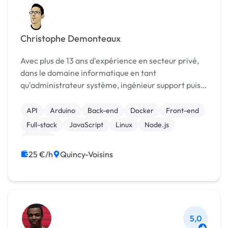
Christophe Demonteaux
Avec plus de 13 ans d'expérience en secteur privé,
dans le domaine informatique en tant
qu'administrateur système, ingénieur support puis
testeur et développeur logiciel, je vous garantit une
solution clé en main, soignée, adaptée à vos besoins
API
Arduino
Back-end
Docker
Front-end
et...
Full-stack
JavaScript
Linux
Node.js
Python
25 €/h
Quincy-Voisins
5,0