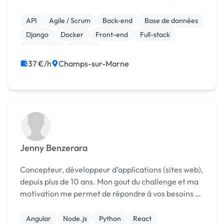
web et j'ai un fort intérêt pour les nouvelles
technologies. Au cours de ma formation, j'ai a...
API
Agile / Scrum
Back-end
Base de données
Django
Docker
Front-end
Full-stack
JavaScript
Laravel
37 €/h
Champs-sur-Marne
Jenny Benzerara
Concepteur, développeur d’applications (sites web),
depuis plus de 10 ans. Mon gout du challenge et ma
motivation me permet de répondre à vos besoins en
matière de développement / intégration web. Mes
compétences : HTML, CSS, Javascript, React...
Angular
Node.js
Python
React