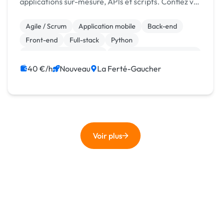
applications sur-mesure, APIs et scripts. Confiez vos
projets à une équipe fiable et réactive !
Agile / Scrum
Application mobile
Back-end
Front-end
Full-stack
Python
Admin système, sécurité
Développement spécifique
Web design
Infrastructure et réseaux
40 €/h
Nouveau
La Ferté-Gaucher
Voir plus