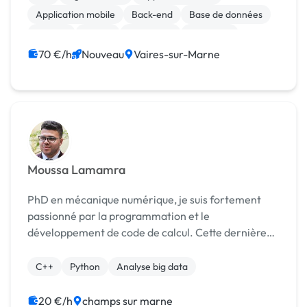
Application mobile
Back-end
Base de données
Docker
Flutter
Front-end
Full-stack
70 €/h
Nouveau
Vaires-sur-Marne
Moussa Lamamra
PhD en mécanique numérique, je suis fortement
passionné par la programmation et le
développement de code de calcul. Cette dernière
m'a permis d'avoir une maitrise de 5 ans de
développement.
C++
Python
Analyse big data
20 €/h
champs sur marne