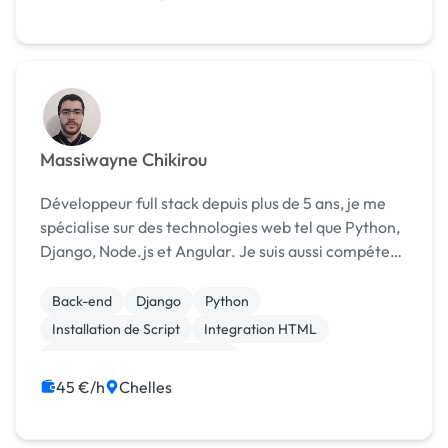
Massiwayne Chikirou
Développeur full stack depuis plus de 5 ans, je me
spécialise sur des technologies web tel que Python,
Django, Node.js et Angular. Je suis aussi compétent
dans des domaines tel que le développement
logiciel, l'administration de base de données ou ...
Back-end
Django
Python
Installation de Script
Integration HTML
Migration ou refonte de site
Modules et composants
AWS
45 €/h
Chelles