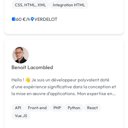
CSS, HTML, XML
Integration HTML
60 €/h
VERDELOT
Benoit Lacombled
Hello ! 👋 Je suis un développeur polyvalent doté
d'une expérience significative dans la conception et
la mise en œuvre d'applications. Mon expertise en
développement front-end, combinée à mes
compétences en développement back-end, me
API
Front-end
PHP
Python
React
permet de ...
Vue.JS