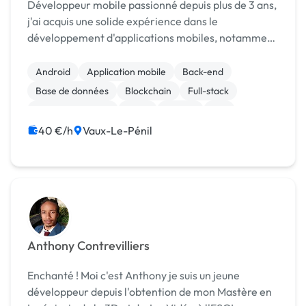
Développeur mobile passionné depuis plus de 3 ans,
j'ai acquis une solide expérience dans le
développement d'applications mobiles, notamment
pour des projets financés par l'ADEME. Je souhaite
désormais élargir mon expertise et mettre mes
Android
Application mobile
Back-end
compét...
Base de données
Blockchain
Full-stack
Gestion de projet
Linux
Python
iOS
40 €/h
Vaux-Le-Pénil
Anthony Contrevilliers
Enchanté ! Moi c'est Anthony je suis un jeune
développeur depuis l'obtention de mon Mastère en