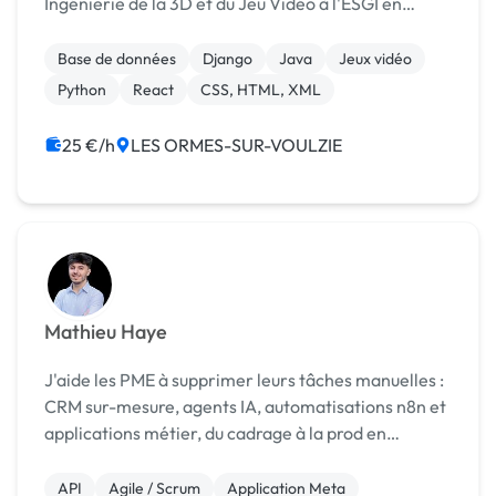
Ingénierie de la 3D et du Jeu Vidéo à l'ESGI en
2020. Avec une expérience de 4 ans dans la
Direction des Systèmes d'information de
Base de données
Django
Java
Jeux vidéo
Chronopost en tant qu...
Python
React
CSS, HTML, XML
25 €/h
LES ORMES-SUR-VOULZIE
Mathieu Haye
J'aide les PME à supprimer leurs tâches manuelles :
CRM sur-mesure, agents IA, automatisations n8n et
applications métier, du cadrage à la prod en
quelques semaines.
API
Agile / Scrum
Application Meta