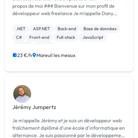
propos de moi ### Bienvenue sur mon profil de
développeur web freelance Je m'appelle Dany
DUARTE DA GRACA, développeur web freelance
avec 5 années d'expérience. Je crée des sites web
.NET
ASP.NET
Back-end
Base de données
e...
C#
Front-end
Full-stack
JavaScript
MySQL
jQuery
23 €/h
Mareuil les meaux
Jérémy Jumpertz
Je m'appelle Jérémy et je suis un développeur web
fraîchement diplômé d'une école d'informatique en
alternance. Je suis passionné par le développement