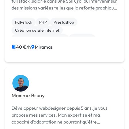
full stack (salarié dans une SSII), j'ai pu intervenir sur
des missions variées telles que la refonte graphique
d'un site, la mise en place d'un moteur de recherche
avancée (Apache SolR), réaliser...
Full-stack
PHP
Prestashop
Création de site internet
Migration ou refonte de site
WordPress
40 €/h
Miramas
Maxime Bruny
Développeur webdesigner depuis 5 ans, je vous
propose mes services. Mon expertise et ma
capacité d'adaptation ne pourront qu'être
bénéfiques pour vos projets, notamment si vous