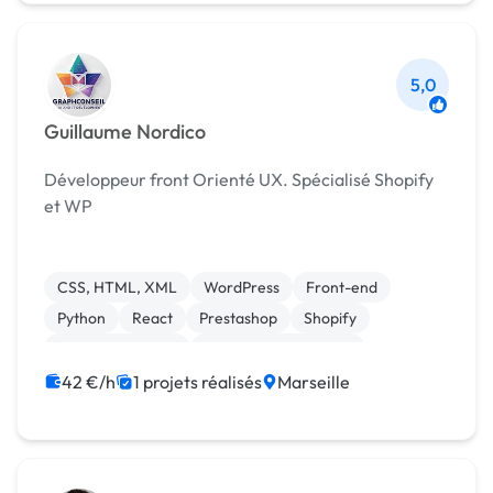
5,0
Guillaume Nordico
Développeur front Orienté UX. Spécialisé Shopify
et WP
CSS, HTML, XML
WordPress
Front-end
Python
React
Prestashop
Shopify
Site E-commerce
Experience utilisateur
Integration HTML
42 €/h
1 projets réalisés
Marseille