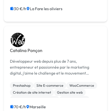
Photoshop
SEO / GEO
30 €/h
La Fare les oliviers
Catalina Ponçon
Développeur web depuis plus de 7 ans,
entrepreneur et passionnée par le marketing
digital, j’aime le challenge et le mouvement
constant du web. Je vous propose la création de
votre site web et des stratégies de marketing digital
Prestashop
Site E-commerce
WooCommerce
pour augmenter le ...
Création de site internet
Gestion site web
Migration ou refonte de site
Site clé en main
WordPress
Community management
Emailing
70 €/h
Marseille