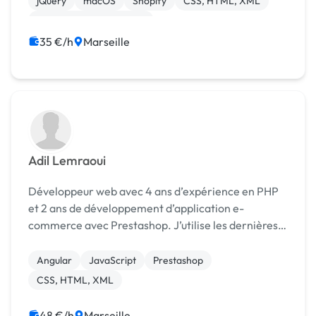
jQuery
macOS
Shopify
CSS, HTML, XML
Création de site internet
35 €/h
Marseille
Adil Lemraoui
Développeur web avec 4 ans d’expérience en PHP
et 2 ans de développement d’application e-
commerce avec Prestashop. J’utilise les dernières
technologies et les bonnes pratiques de
développement dans mes applications, Les
Angular
JavaScript
Prestashop
technologies utilisées en...
CSS, HTML, XML
48 €/h
Marseille