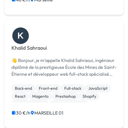
K
Khalid Sahraoui
👋 Bonjour, je m’appelle Khalid Sahraoui, ingénieur
diplômé de la prestigieuse École des Mines de Saint-
Étienne et développeur web full-stack spécialisé
dans les projets techniques. Grâce à mon parcours
d’ingénieur et plusieurs années d’expérien...
Back-end
Front-end
Full-stack
JavaScript
React
Magento
Prestashop
Shopify
CSS, HTML, XML
Integration HTML
30 €/h
MARSEILLE 01