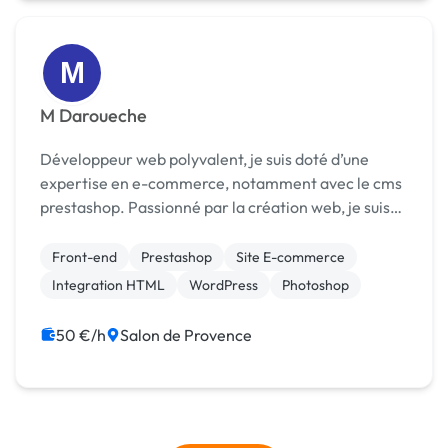
M
M Daroueche
Développeur web polyvalent, je suis doté d’une
expertise en e-commerce, notamment avec le cms
prestashop. Passionné par la création web, je suis
en mesure de maquetter, intégrer et développer
une application web.
Front-end
Prestashop
Site E-commerce
Integration HTML
WordPress
Photoshop
50 €/h
Salon de Provence