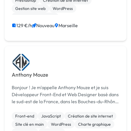
Prestashop
Création de site internet
Gestion site web
WordPress
Référencement, liens
129 €/h
Nouveau
Marseille
Anthony Mouze
Bonjour ! Je m'appelle Anthony Mouze et je suis
Développeur Front-End et Web Designer basé dans
le sud-est de la France, dans les Bouches-du-Rhône.
Passionné et professionnel je m'investis pleinement
dans chaque projet pour qu'il soit mené ...
Front-end
JavaScript
Création de site internet
Site clé en main
WordPress
Charte graphique