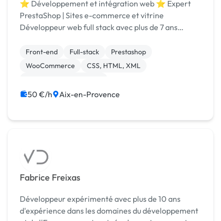
⭐ Développement et intégration web ⭐ Expert
PrestaShop | Sites e-commerce et vitrine
Développeur web full stack avec plus de 7 ans
d’expérience. Polyvalent, je maîtrise les différentes
étapes techniques de la création d’un site internet :
Front-end
Full-stack
Prestashop
d...
WooCommerce
CSS, HTML, XML
Création de site internet
Développement spécifique
Gestion site web
50 €/h
Aix-en-Provence
Integration HTML
Migration ou refonte de site
Fabrice Freixas
Développeur expérimenté avec plus de 10 ans
d'expérience dans les domaines du développement