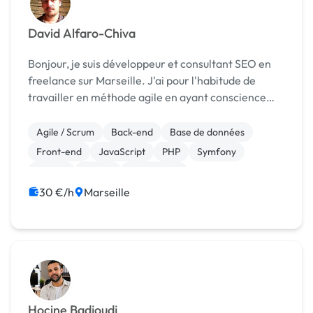
David Alfaro-Chiva
Bonjour, je suis développeur et consultant SEO en
freelance sur Marseille. J'ai pour l'habitude de
travailler en méthode agile en ayant conscience
des difficultés que peuvent rencontrer les créateurs
de projet. Je vous accompagne de A à Z pour la ...
Agile / Scrum
Back-end
Base de données
Front-end
JavaScript
PHP
Symfony
Vue.JS
jQuery
Prestashop
30 €/h
Marseille
Hocine Badjoudj