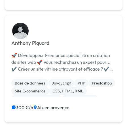
Anthony Piquard
🚀 Développeur Freelance spécialisé en création
de sites web 🚀 Vous recherchez un expert pour...
✔️ Créer un site vitrine attrayant et efficace ? ✔️
Refondre l'interface front de votre site pour une
meilleure expérience utilisateur ? ✔️ Lan...
Base de données
JavaScript
PHP
Prestashop
Site E-commerce
CSS, HTML, XML
Création de site internet
Gestion site web
Integration HTML
Migration ou refonte de site
300 €/h
Aix en provence