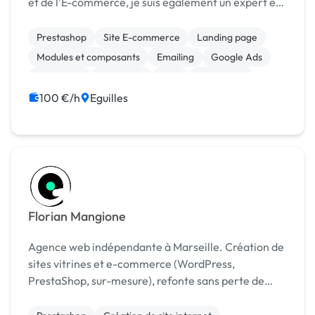
et de l'E-commerce, je suis également un expert en
stratégie digitale( Certifié Google Partner SEO et
Ads) , je gère les comptes de nombreux de clients en
Prestashop
Site E-commerce
Landing page
...
Modules et composants
Emailing
Google Ads
Marketing
Netlinking
SEM
SEO / GEO
100 €/h
Eguilles
Florian Mangione
Agence web indépendante à Marseille. Création de
sites vitrines et e-commerce (WordPress,
PrestaShop, sur-mesure), refonte sans perte de
référencement, SEO et hébergement en France. Un
interlocuteur u