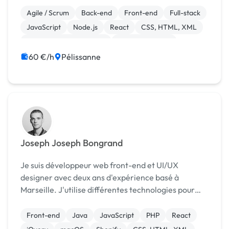
êtes une agence / freelance à la recherche d'un
Agile / Scrum
Back-end
Front-end
Full-stack
partenaire en marque b...
JavaScript
Node.js
React
CSS, HTML, XML
Création de site internet
Gestion site web
60 €/h
Pélissanne
Joseph Joseph Bongrand
Je suis développeur web front-end et UI/UX
designer avec deux ans d'expérience basé à
Marseille. J'utilise différentes technologies pour
développer des sites tels que HTML, CSS,
JavaScript, PHP, ainsi que plusieurs frameworks et
Front-end
Java
JavaScript
PHP
React
librairies open...