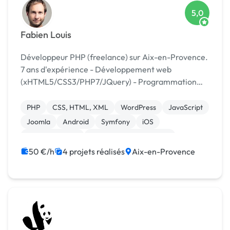
5,0
Fabien Louis
Développeur PHP (freelance) sur Aix-en-Provence.
7 ans d'expérience - Développement web
(xHTML5/CSS3/PHP7/JQuery) - Programmation
orientée objet (PHP5, Java, Python) - Frameworks
(Symfony 3/4) - CMS maitrisés : Wordpress, Joomla,
PHP
CSS, HTML, XML
WordPress
JavaScript
Prestash...
Joomla
Android
Symfony
iOS
WooCommerce
Création de site internet
50 €/h
4 projets réalisés
Aix-en-Provence