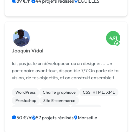
Web Analytics
89 €/h
44 projets réalisés
EGUILLES
4,91
Joaquin Vidal
Ici, pas juste un développeur ou un designer... Un
partenaire avant tout, disponible 7/7 On parle de ta
vision, de tes objectifs, et on construit ensemble ton
projet selon les besoins de tes clients.
WordPress
Charte graphique
CSS, HTML, XML
Prestashop
Site E-commerce
Migration ou refonte de site
Mise en page
Photoshop
Bannière
PHP
50 €/h
57 projets réalisés
Marseille