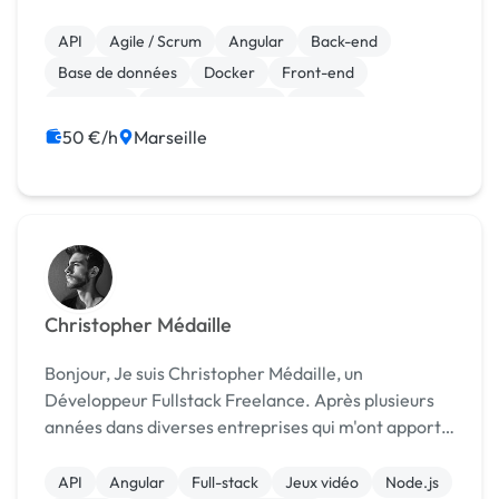
notamment sur les frameworks Laravel, Symfony et
CodeIgniter. Fort de plus d'une quinzaine d'années
API
Agile / Scrum
Angular
Back-end
d'ex...
Base de données
Docker
Front-end
Full-stack
Gestion de projet
Laravel
50 €/h
Marseille
Christopher Médaille
Bonjour, Je suis Christopher Médaille, un
Développeur Fullstack Freelance. Après plusieurs
années dans diverses entreprises qui m'ont apporté
énormément dans l'apprentissage et le
développement de mes compétences, j'ai décidé de
API
Angular
Full-stack
Jeux vidéo
Node.js