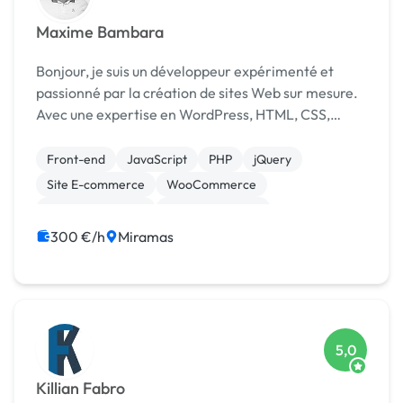
Maxime Bambara
Bonjour, je suis un développeur expérimenté et
passionné par la création de sites Web sur mesure.
Avec une expertise en WordPress, HTML, CSS,
JavaScript et Astro.js, je suis capable de créer des
sites Web dynamiques, réactifs et personnalisés. ...
Front-end
JavaScript
PHP
jQuery
Site E-commerce
WooCommerce
CSS, HTML, XML
Gestion site web
Installation de Script
Integration HTML
300 €/h
Miramas
5,0
Killian Fabro