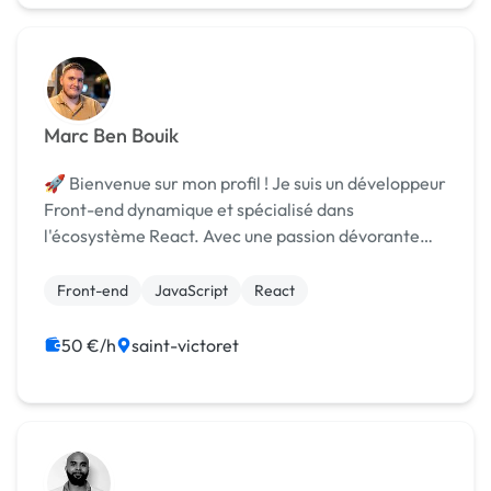
Marc Ben Bouik
🚀 Bienvenue sur mon profil ! Je suis un développeur
Front-end dynamique et spécialisé dans
l'écosystème React. Avec une passion dévorante
pour l'innovation technologique et une expertise
approfondie dans la création d'interfaces
Front-end
JavaScript
React
utilisateur except...
50 €/h
saint-victoret