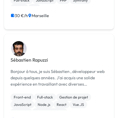
Full-stack
JavaScript
PHP
Symfony
Vue.JS
iOS
30 €/h
Marseille
Sébastien Rapuzzi
Bonjour à tous, je suis Sébastien , développeur web
depuis quelques années. J'ai acquis une solide
expérience en travaillant avec diverses
technologies et en créant des sites web
fonctionnels, écoresponsables et aux normes
Front-end
Full-stack
Gestion de projet
RGPD. En termes de te...
JavaScript
Node.js
React
Vue.JS
Windows
CSS, HTML, XML