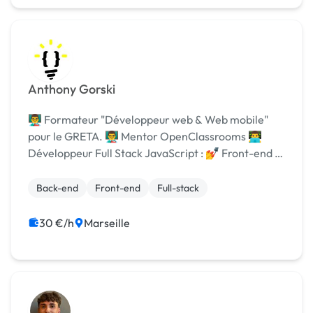
Anthony Gorski
👨‍🏫 Formateur "Développeur web & Web mobile"
pour le GRETA. 👨‍🏫 Mentor OpenClassrooms 👨‍💻
Développeur Full Stack JavaScript : 💅 Front-end :
HTML, CSS, JavaScript, React.js, Vue.js,
TailwindCSS, Twig ⚙️ Back-end : Node.js, Firebase,
Back-end
Front-end
Full-stack
MongoD...
30 €/h
Marseille