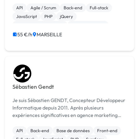
API
Agile / Scrum
Back-end
Full-stack
JavaScript
PHP
jQuery
Admin système, sécurité
CSS, HTML, XML
Création de site internet
55 €/h
MARSEILLE
Sébastien Gendt
Je suis Sébastien GENDT, Concepteur Développeur
Informatique depuis 2011. Après plusieurs
expériences significatives en agence marketing
digital à Paris et à Marseille, telle que Aïzenko,
Varibase, Glasshouse, Bleuebuzz ou encore chez des
API
Back-end
Base de données
Front-end
"pure pl...