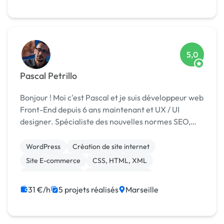
5,0
Pascal Petrillo
Bonjour ! Moi c'est Pascal et je suis développeur web
Front-End depuis 6 ans maintenant et UX / UI
designer. Spécialiste des nouvelles normes SEO,
mon travail est toujours orienté dans cette direction
quelque soit le projet, création de site, ref...
WordPress
Création de site internet
Site E-commerce
CSS, HTML, XML
Gestion site web
Integration HTML
Migration ou refonte de site
Site clé en main
31 €/h
5 projets réalisés
Marseille
Mise en page
Front-end