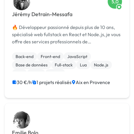
5,0
Jérémy Detrain-Messafa
🔥 Développeur passionné depuis plus de 10 ans,
spécialisé web fullstack en React et Node.js, je vous
offre des services professionnels de
développement pour vos projets en ligne.
Expérimenté dans la création de sites web
Back-end
Front-end
JavaScript
modernes et performants, q...
Base de données
Full-stack
Lua
Node.js
PHP
React
Vue.JS
30 €/h
1 projets réalisés
Aix en Provence
Emilie Bolo