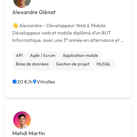
Alexandre Glénat
👋 Alexandre – Développeur Web & Mobile
Développeur web et mobile diplômé d’un BUT
Informatique, avec une 3ᵉ année en alternance et 8
mois d’expérience en entreprise.
API
Agile / Scrum
Application mobile
Base de données
Gestion de projet
MySQL
React
Symfony
CSS, HTML, XML
Création de site internet
20 €/h
Vitrolles
Mehdi Martin