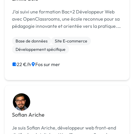
J’ai suivi une formation Bac+2 Développeur Web
avec OpenClassrooms, une école reconnue pour sa
pédagogie innovante et orientée vers la pratique.
Ce cursus, validé par un diplôme d’État de niveau 5,
m’a permis de travailler sur des projets concrets...
Base de données
Site E-commerce
Développement spécifique
22 €/h
Fos sur mer
Sofian Ariche
Je suis Sofian Ariche, développeur web front-end