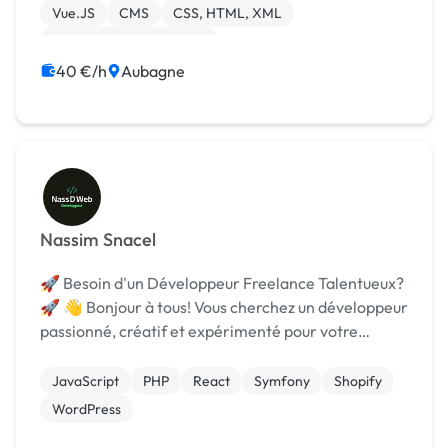
me lancer à ...
Vue.JS
CMS
CSS, HTML, XML
Création de site internet
Développement spécifique
40 €/h
Aubagne
Nassim Snacel
🚀 Besoin d'un Développeur Freelance Talentueux?
🚀 👋 Bonjour à tous! Vous cherchez un développeur
passionné, créatif et expérimenté pour votre
prochain projet? Ne cherchez plus! 🌟 Je suis un
développeur freelance spécialisé dans la création
JavaScript
PHP
React
Symfony
Shopify
d...
WordPress