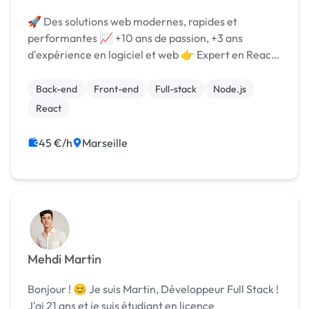
🚀 Des solutions web modernes, rapides et
performantes 📈 +10 ans de passion, +3 ans
d'expérience en logiciel et web 👉 Expert en React,
Next.js, Node.js, TypeScript 👋 Bonjour ! Je suis
Martin, Développeur Web Full Stack ! 🎓 Parcours :
Back-end
Front-end
Full-stack
Node.js
Class...
React
45 €/h
Marseille
Mehdi Martin
Bonjour ! 😊 Je suis Martin, Développeur Full Stack !
J'ai 21 ans et je suis étudiant en licence