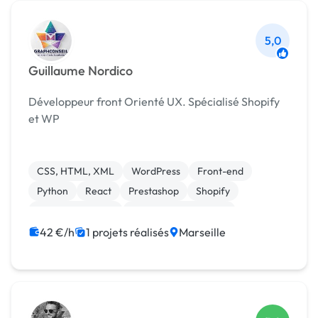
5,0
Guillaume Nordico
Développeur front Orienté UX. Spécialisé Shopify
et WP
CSS, HTML, XML
WordPress
Front-end
Python
React
Prestashop
Shopify
Site E-commerce
Experience utilisateur
Integration HTML
42 €/h
1 projets réalisés
Marseille