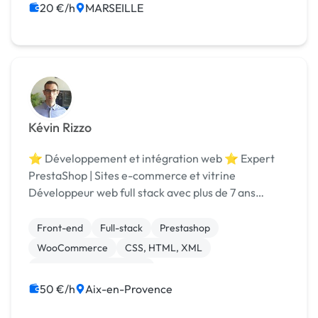
20 €/h
MARSEILLE
Kévin Rizzo
⭐ Développement et intégration web ⭐ Expert
PrestaShop | Sites e-commerce et vitrine
Développeur web full stack avec plus de 7 ans
d’expérience. Polyvalent, je maîtrise les différentes
étapes techniques de la création d’un site internet :
Front-end
Full-stack
Prestashop
d...
WooCommerce
CSS, HTML, XML
Création de site internet
Développement spécifique
Gestion site web
50 €/h
Aix-en-Provence
Integration HTML
Migration ou refonte de site