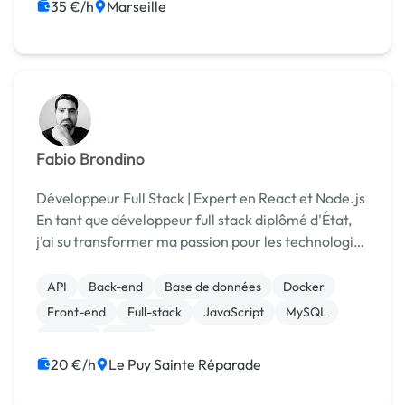
Création de site internet
35 €/h
Marseille
Fabio Brondino
Développeur Full Stack | Expert en React et Node.js
En tant que développeur full stack diplômé d'État,
j'ai su transformer ma passion pour les technologies
web en une carrière dynamique et réussie. Avec une
solide expérience en front end avec R...
API
Back-end
Base de données
Docker
Front-end
Full-stack
JavaScript
MySQL
Node.js
React
20 €/h
Le Puy Sainte Réparade