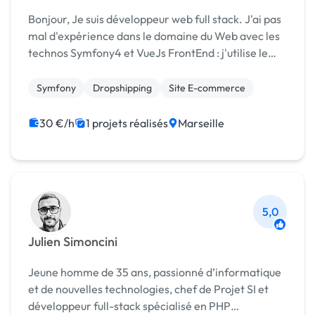
Bonjour, Je suis développeur web full stack. J'ai pas
mal d'expérience dans le domaine du Web avec les
technos Symfony4 et VueJs FrontEnd : j'utilise le
HTML5 / CSS3 / VueJS ou JQuery. BackEnd : je suis
capable de réalisé des API Rest docu...
Symfony
Dropshipping
Site E-commerce
30 €/h
1 projets réalisés
Marseille
5,0
Julien Simoncini
Jeune homme de 35 ans, passionné d’informatique
et de nouvelles technologies, chef de Projet SI et
développeur full-stack spécialisé en PHP