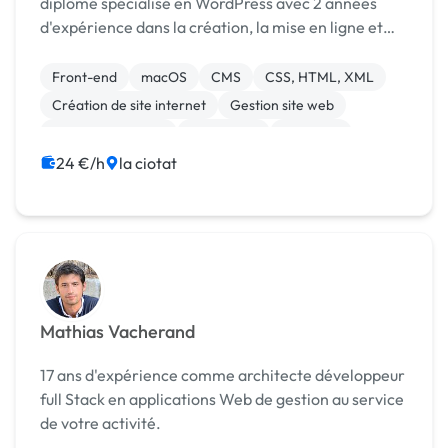
diplômé spécialisé en WordPress avec 2 années
d'expérience dans la création, la mise en ligne et
l'entretien de sites web. En plus de mes
compétences en WordPress, je maîtrise également
Front-end
macOS
CMS
CSS, HTML, XML
les technolo...
Création de site internet
Gestion site web
Integration HTML
WordPress
Bannière
Boutons
24 €/h
la ciotat
Mathias Vacherand
17 ans d'expérience comme architecte développeur
full Stack en applications Web de gestion au service
de votre activité.