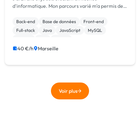
d'informatique. Mon parcours varié m'a permis de
développer ma passion et mes compétences en
programmation. J'ai commencé par une classe
Back-end
Base de données
Front-end
préparat...
Full-stack
Java
JavaScript
MySQL
Node.js
PHP
Python
40 €/h
Marseille
Voir plus