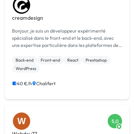
creamdesign
Bonjour, je suis un développeur expérimenté
spécialisé dans le front-end et le back-end, avec
une expertise particulière dans les plateformes de
commerce électronique telles que PrestaShop et
WordPress. J'ai acquis des compétences solides en
Back-end
Front-end
React
Prestashop
HTML,...
WordPress
40 €/h
Chalifert
W
5,0
Webdev77