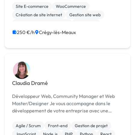
web, applications lourdes (sous windows).
Site E-commerce
WooCommerce
Integration ...
Création de site internet
Gestion site web
Migration ou refonte de site
WordPress
250 €/h
Crégy-lès-Meaux
Claudia Dramé
Développeur Web, Community Manager et Web
Master/Designer Je vous accompagne dans le
développement de votre entreprise avec une
stratégie digitale sur mesure. Afin de devenir une
référence dans votre secteur. Site Web( WordPress,
Agile / Scrum
Front-end
Gestion de projet
Shopify, ...
JavaScript
Node.js
PHP
Python
React