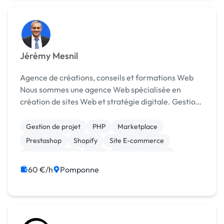
Jérémy Mesnil
Agence de créations, conseils et formations Web
Nous sommes une agence Web spécialisée en
création de sites Web et stratégie digitale. Gestion
de projet, Conception, Webdesign, Développement,
SEO, Webmarketing. Nous vous accompagnons sur
Gestion de projet
PHP
Marketplace
toutes ...
Prestashop
Shopify
Site E-commerce
WooCommerce
CMS
CSS, HTML, XML
Création de site internet
60 €/h
Pomponne