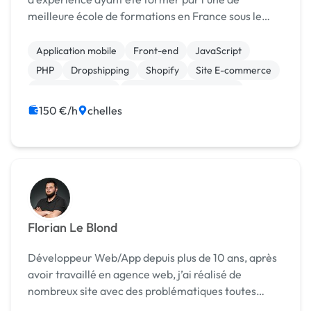
meilleure école de formations en France sous le
nom de WEB FORCE3 et l’école de la deuxième
chance numérique de meaux... je suis expert en tout
Application mobile
Front-end
JavaScript
ce qui ...
PHP
Dropshipping
Shopify
Site E-commerce
CSS, HTML, XML
Création de site internet
WordPress
150 €/h
chelles
Florian Le Blond
Développeur Web/App depuis plus de 10 ans, après
avoir travaillé en agence web, j’ai réalisé de
nombreux site avec des problématiques toutes
différentes. E-commerce, site vitrine, application