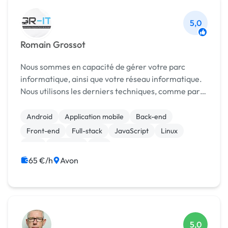
5,0
Romain Grossot
Nous sommes en capacité de gérer votre parc
informatique, ainsi que votre réseau informatique.
Nous utilisons les derniers techniques, comme par
exemple Docker, et nous évoluons constamment
notre façon de faire. Nous sommes aussi en
Android
Application mobile
Back-end
capacité de ré...
Front-end
Full-stack
JavaScript
Linux
PHP
Windows
iOS
65 €/h
Avon
5,0