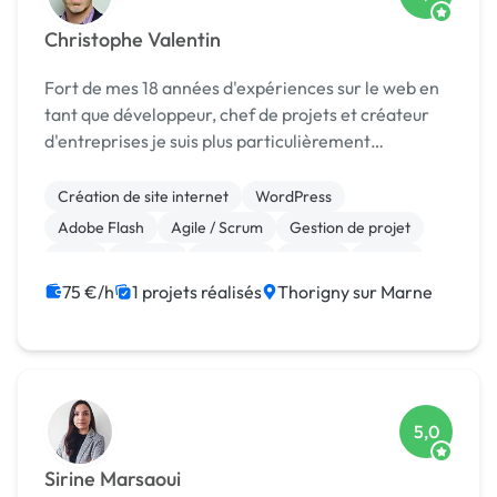
Christophe Valentin
Fort de mes 18 années d'expériences sur le web en
tant que développeur, chef de projets et créateur
d'entreprises je suis plus particulièrement
spécialisé, pour ce qui concerne le développement,
dans les projets "from scratch" complexes et très
Création de site internet
WordPress
or...
Adobe Flash
Agile / Scrum
Gestion de projet
Linux
Node.js
Symfony
Vue.JS
jQuery
75 €/h
1 projets réalisés
Thorigny sur Marne
5,0
Sirine Marsaoui