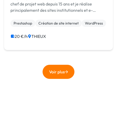
chef de projet web depuis 15 ans et je réalise
principalement des sites institutionnels et e-
commerce. Je suis capable d'assurer la gestion d'un
projet web intégralement (analyse du besoin, r...
Prestashop
Création de site internet
WordPress
20 €/h
THIEUX
Voir plus