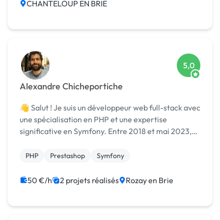
CHANTELOUP EN BRIE
5,0
Alexandre Chicheportiche
👋 Salut ! Je suis un développeur web full-stack avec
une spécialisation en PHP et une expertise
significative en Symfony. Entre 2018 et mai 2023,
j'ai été le Responsable Développement Web chez
Holland Bikes, et unique développeur, où j'ai été en
PHP
Prestashop
Symfony
c...
50 €/h
2 projets réalisés
Rozay en Brie