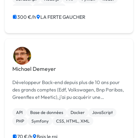
jQuery
Dropshipping
300 €/h
LA FERTE GAUCHER
Michael Demeyer
Développeur Back-end depuis plus de 10 ans pour
des grands comptes (Edf, Volkswagen, Bnp Paribas,
Greenflex et Meetic), j'ai pu acquérir une
expérience en développement pour des
applications intranet et des sites à destination du
API
Base de données
Docker
JavaScript
grand public. ...
PHP
Symfony
CSS, HTML, XML
70 €/h
Bois le roi