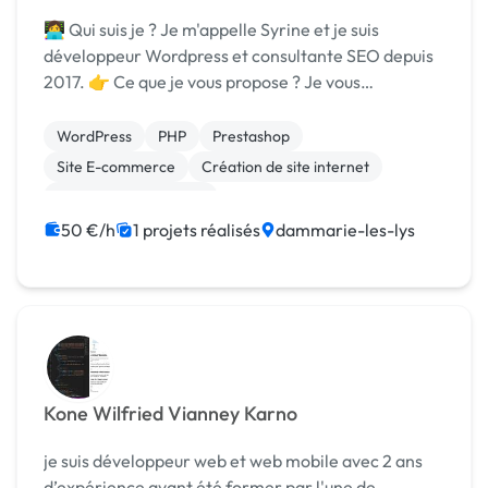
👩‍💻 Qui suis je ? Je m'appelle Syrine et je suis
développeur Wordpress et consultante SEO depuis
2017. 👉 Ce que je vous propose ? Je vous
accompagne dans la création de votre site internet
Worpress ou Prestashop optimisé en SEO pour vous
WordPress
PHP
Prestashop
ga...
Site E-commerce
Création de site internet
Référencement, liens
50 €/h
1 projets réalisés
dammarie-les-lys
Kone Wilfried Vianney Karno
je suis développeur web et web mobile avec 2 ans
d’expérience ayant été former par l'une de