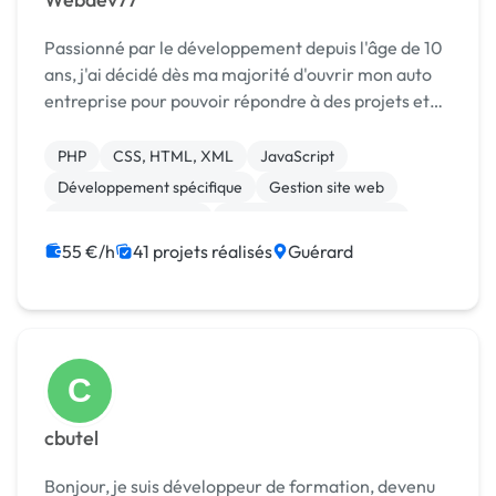
Passionné par le développement depuis l'âge de 10
ans, j'ai décidé dès ma majorité d'ouvrir mon auto
entreprise pour pouvoir répondre à des projets et
en même temps monter en compétences. J'ai
commencé à travailler en tant que développeur
PHP
CSS, HTML, XML
JavaScript
dans ...
Développement spécifique
Gestion site web
Installation de Script
Création de site internet
Back-end
Base de données
Docker
55 €/h
41 projets réalisés
Guérard
C
cbutel
Bonjour, je suis développeur de formation, devenu