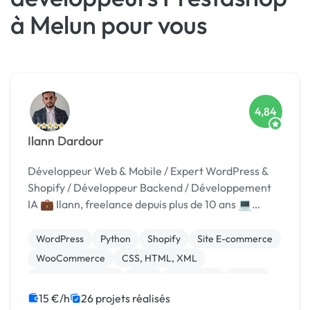
à Melun pour vous
4,84
Ilann Dardour
Développeur Web & Mobile / Expert WordPress &
Shopify / Développeur Backend / Développement
IA 💼 Ilann, freelance depuis plus de 10 ans 💻
Développeur full-stack web, mobile et IA 📱
Joignable 7j/7
WordPress
Python
Shopify
Site E-commerce
WooCommerce
CSS, HTML, XML
Application mobile
Java
JavaScript
Paypal
15 €/h
26 projets réalisés