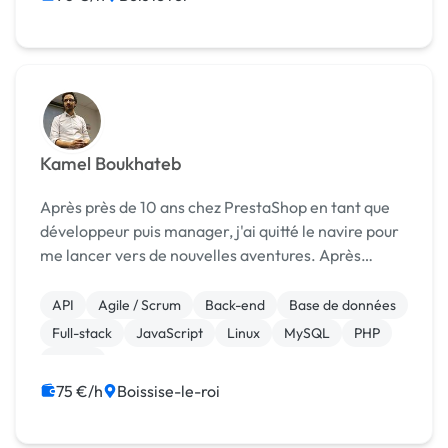
Kamel Boukhateb
Après près de 10 ans chez PrestaShop en tant que
développeur puis manager, j'ai quitté le navire pour
me lancer vers de nouvelles aventures. Après
quelques escales, j'ai décidé de proposer mes
compétences et services en tant de freelance.
API
Agile / Scrum
Back-end
Base de données
N'hésite...
Full-stack
JavaScript
Linux
MySQL
PHP
jQuery
75 €/h
Boissise-le-roi