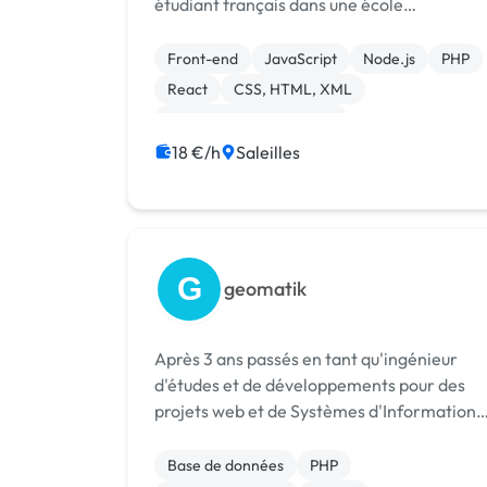
étudiant français dans une école
d'ingénierie informatique. Cela fait 2 ans
que je travaille en tant que développeur
Front-end
JavaScript
Node.js
PHP
web. J'ai développé de nombreux sites web
React
CSS, HTML, XML
ainsi ...
Création de site internet
Integration HTML
Landing page
SaaS
18 €/h
Saleilles
G
geomatik
Après 3 ans passés en tant qu'ingénieur
d'études et de développements pour des
projets web et de Systèmes d'Information
Géographiques, j’ai décidé de me lancer en
tant que développeur web freelance grâce
Base de données
PHP