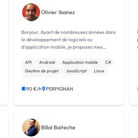
Olivier Ibanez
Bonjour, Ayant de nombreuses années dans
le développement de logiciels ou
d'application mobile, je proposes mes
services entant que développeur freelance.
Mes compétences en langage de
API
Android
Application mobile
C#
développement sont: - C# - HTML -
Gestion de projet
JavaScript
Linux
Javascript (+JQuery...
Node.js
PHP
iOS
90 €/h
PERPIGNAN
Billal Baiteche