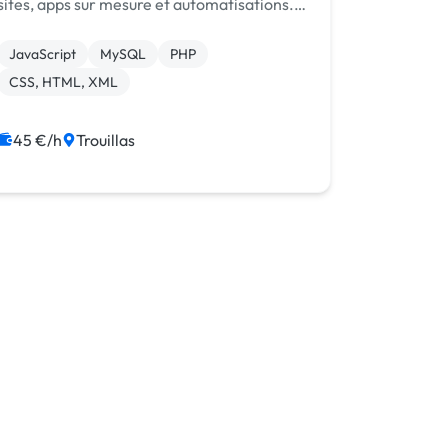
sites, apps sur mesure et automatisations.
Sérieux, réactif et orienté résultats.
JavaScript
MySQL
PHP
CSS, HTML, XML
45 €/h
Trouillas