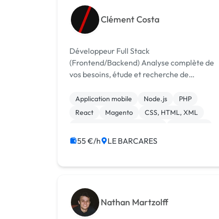
Clément Costa
Développeur Full Stack
(Frontend/Backend) Analyse complète de
vos besoins, étude et recherche de
solutions, mise en place technique de votre
outil personnalisé. Applications Web,
Application mobile
Node.js
PHP
Mobile et de bureau; Boutique en ligne; Site
React
Magento
CSS, HTML, XML
vitrine. Techn...
Migration ou refonte de site
WordPress
55 €/h
LE BARCARES
Nathan Martzolff