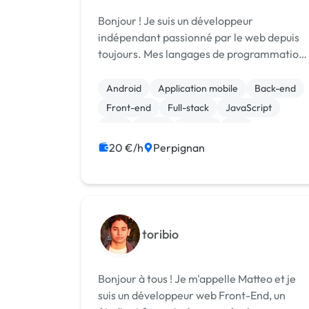
Bonjour ! Je suis un développeur
indépendant passionné par le web depuis
toujours. Mes langages de programmation 
- HTML - CSS - Javascript (ReactJS / Native
/ JQuery) - Dart (Flutter) - PHP - MySQL
Android
Application mobile
Back-end
Mes principales compétences : - UI...
Front-end
Full-stack
JavaScript
PHP
React
Vue.JS
iOS
20 €/h
Perpignan
toribio
Bonjour à tous ! Je m'appelle Matteo et je
suis un développeur web Front-End, un