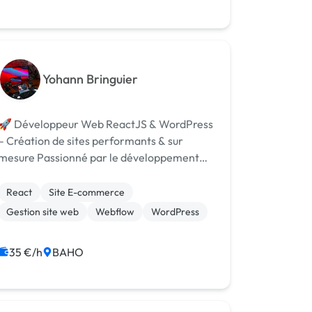
Yohann Bringuier
🚀 Développeur Web ReactJS & WordPress
– Création de sites performants & sur
sure Passionné par le développement
web depuis plusieurs années, j’aide les
entreprises et entrepreneurs à concevoir
React
Site E-commerce
des sites modernes, rapides et optimisés
Gestion site web
Webflow
WordPress
pour une...
35 €/h
BAHO