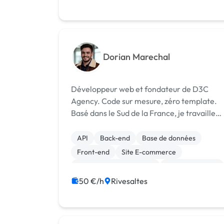
Web Analytics
Dorian Marechal
Développeur web et fondateur de D3C
Agency. Code sur mesure, zéro template.
Basé dans le Sud de la France, je travaille
en remote partout en France.
API
Back-end
Base de données
Front-end
Site E-commerce
Création de site internet
Gestion site web
Référencement, liens
50 €/h
Rivesaltes