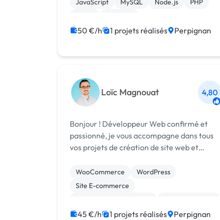
JavaScript
MySQL
Node.js
PHP
React
Symfony
50 €/h
1 projets réalisés
Perpignan
Loïc Magnouat
4,80
Bonjour ! Développeur Web confirmé et
passionné, je vous accompagne dans tous
vos projets de création de site web et
visibilité sur le web. CRÉATION DE SITE
VITRINE & : ✔ Création de Site Web -
WooCommerce
WordPress
Expert WordPress ✔ Création de Site E-
Site E-commerce
comm...
Création de site internet
Gestion site web
Site clé en main
Référencement, liens
45 €/h
1 projets réalisés
Perpignan