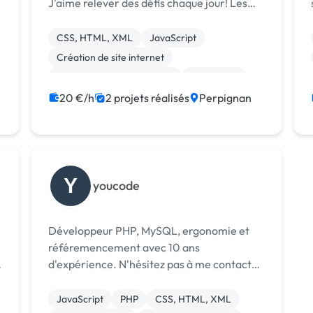
J'aime relever des défis chaque jour! Les
technologies que j'utilise sont le html-
css/scss-js pour les templates de sites,
CSS, HTML, XML
JavaScript
utilisation de jQuery fréquente...
Création de site internet
connaissance...
Développement spécifique
WordPress
Back-end
Front-end
Node.js
PHP
20 €/h
2 projets réalisés
Perpignan
Symfony
Y
youcode
Développeur PHP, MySQL, ergonomie et
référemencement avec 10 ans
d'expérience. N'hésitez pas à me contacter
pour discuter de votre projet.
JavaScript
PHP
CSS, HTML, XML