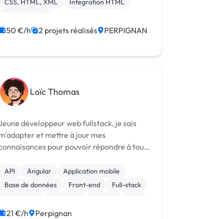
CSS, HTML, XML
Integration HTML
les langa...
Landing page
50 €/h
2 projets réalisés
PERPIGNAN
Loïc Thomas
Jeune développeur web fullstack, je sais
m'adapter et mettre à jour mes
connaisances pour pouvoir répondre à tous
les types de besoins. Je suis spécialisé
Javascript avec l'utilisation de React,
API
Angular
Application mobile
Angular, JQuery, NodeJS, mais je sais
Base de données
Front-end
Full-stack
développer ...
JavaScript
Jeux vidéo
Node.js
PHP
21 €/h
Perpignan