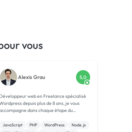
pour vous
Alexis Grau
5,0
Développeur web en Freelance spécialisé
Wordpress depuis plus de 8 ans, je vous
accompagne dans chaque étape du
développement de votre site web pour vous
aider à atteindre vos objectifs tout en
JavaScript
PHP
WordPress
Node.js
respectant vos délais. Je développe dans