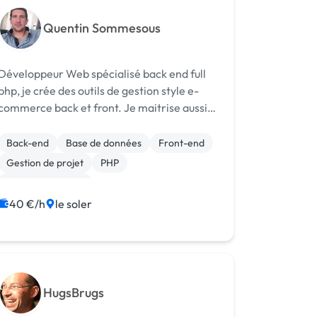
Quentin Sommesous
Développeur Web spécialisé back end full
php, je crée des outils de gestion style e-
commerce back et front. Je maitrise aussi
en partit, les langages front tel que html css
js jQuery afin de produire des sites de tout
Back-end
Base de données
Front-end
type pour tout type de demandes.
Gestion de projet
PHP
CSS, HTML, XML
Création de site internet
Gestion site web
40 €/h
le soler
Integration HTML
HugsBrugs