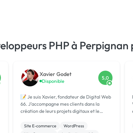
veloppeurs PHP à Perpignan 
Xavier Godet
5,0
Disponible
📝 Je suis Xavier, fondateur de Digital Web
66. J’accompagne mes clients dans la
création de leurs projets digitaux et le
développement de leur présence en ligne.
[URL MASQUÉE] |
Site E-commerce
WordPress