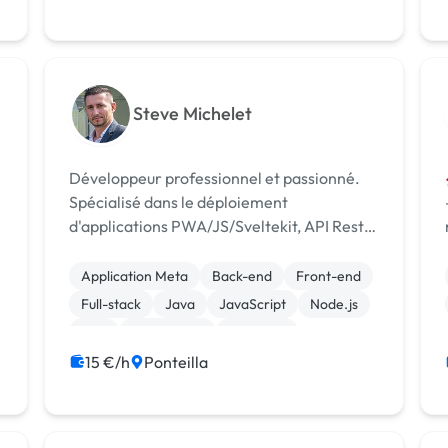
Steve Michelet
Développeur professionnel et passionné.
Spécialisé dans le déploiement
d'applications PWA/JS/Sveltekit, API Rest,
me
la facturation électronique PA 2026 et les
algorithmes de reconnaissances OCR/IA.
Application Meta
Back-end
Front-end
Full-stack
Java
JavaScript
Node.js
PHP
Visual Basic
Windows
15 €/h
Ponteilla