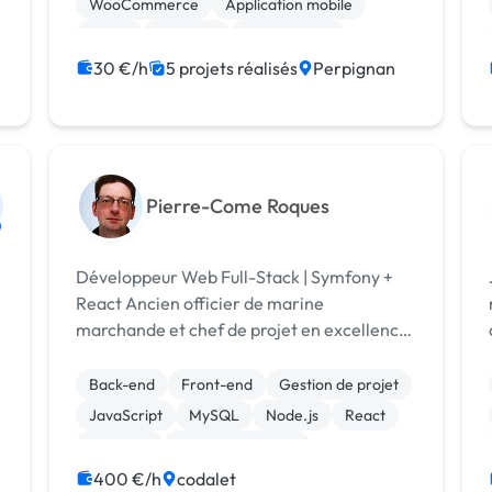
WooCommerce
Application mobile
React
Symfony
Marketplace
30 €/h
5 projets réalisés
Perpignan
Pierre-Come Roques
Développeur Web Full-Stack | Symfony +
React Ancien officier de marine
marchande et chef de projet en excellence
opérationnelle, j’ai entamé une
reconversion professionnelle pour devenir
Back-end
Front-end
Gestion de projet
développeur web. Mon parcours m’a
JavaScript
MySQL
Node.js
React
permis de développer de...
Symfony
CSS, HTML, XML
400 €/h
codalet