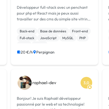
Développeur full-stack avec un penchant
Bo
pour php et React mais je peux aussi
:
travailler sur des cms du simple site vitrine
au développement de modules et
d'extensions
Back-end
Base de données
Front-end
Full-stack
JavaScript
MySQL
PHP
React
jQuery
20 €/h
Perpignan
raphael-dev
3,0
Bonjour! Je suis Raphaël développeur
passionné par le web et sa technologie!