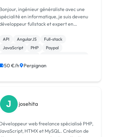
njour, ingénieur généraliste avec une
spécialité en informatique, je suis devenu
développeur fullstack et expert en
référencement (SEO). Côté technologies,
je travaille sous linux, je développe en
API
AngularJS
Full-stack
principalement en PHP côté serveur mais
JavaScript
PHP
Paypal
j'...
Site E-commerce
Système de paiement
CSS, HTML, XML
Drupal
50 €/h
Perpignan
J
josehita
Développeur web freelance spécialisé PHP,
JavaScript, HTMX et MySQL. Création de