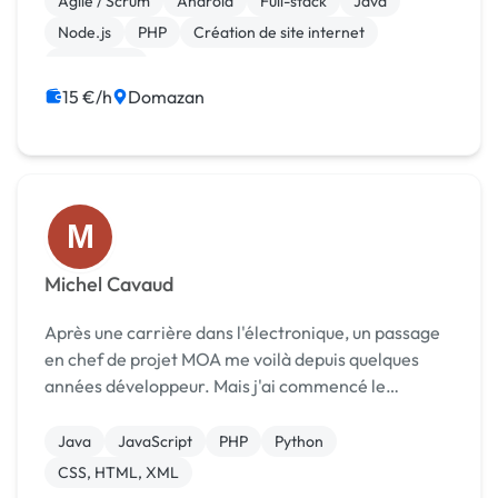
Agile / Scrum
Android
Full-stack
Java
Node.js
PHP
Création de site internet
WordPress
15 €/h
Domazan
M
Michel Cavaud
Après une carrière dans l'électronique, un passage
en chef de projet MOA me voilà depuis quelques
années développeur. Mais j'ai commencé le
développement par plaisir depuis bien longtemps
sur des ordinateurs que plus personne ne connaît
Java
JavaScript
PHP
Python
(ZX81, Am...
CSS, HTML, XML