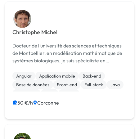
Christophe Michel
Docteur de l’université des sciences et techniques
de Montpellier, en modélisation mathématique de
systèmes biologiques, je suis spécialiste en
simulation, identification de paramètres et
traitement du signal (Python, Matlab/Simulink,
Angular
Application mobile
Back-end
Labview). ...
Base de données
Front-end
Full-stack
Java
JavaScript
Linux
Python
50 €/h
Corconne