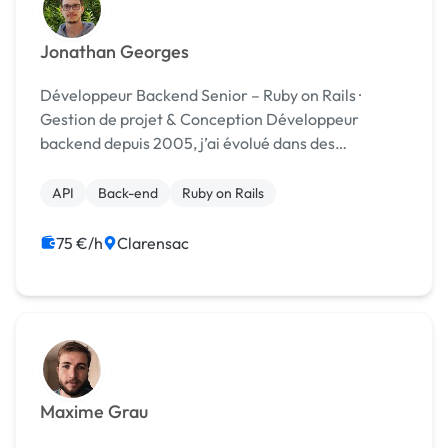
Jonathan Georges
Développeur Backend Senior – Ruby on Rails ·
Gestion de projet & Conception Développeur
backend depuis 2005, j’ai évolué dans des
contextes variés (startups, scale-ups, plateformes
SaaS), principalement en Ruby on Rails et Java,
API
Back-end
Ruby on Rails
avec une solide...
75 €/h
Clarensac
Maxime Grau