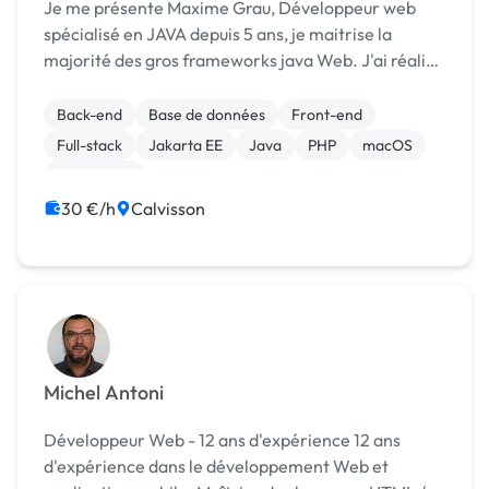
Je me présente Maxime Grau, Développeur web
spécialisé en JAVA depuis 5 ans, je maitrise la
majorité des gros frameworks java Web. J'ai réalisé
de gros projets pour des entreprises et des
applications web de gestion pour différentes
Back-end
Base de données
Front-end
association...
Full-stack
Jakarta EE
Java
PHP
macOS
WordPress
30 €/h
Calvisson
Michel Antoni
Développeur Web - 12 ans d'expérience 12 ans
d'expérience dans le développement Web et