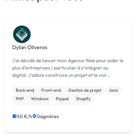
Dylan Oliveros
J'ai décidé de lancer mon Agence Web pour aider le
plus d'entreprises / particulier à s'intégrer au
digital. J'adore construire un projet et le voir
évoluer au fil du temps. - Développeur Java depuis +
de 3ans - Développeur Web depuis + de ...
Back-end
Front-end
Gestion de projet
Java
PHP
Windows
Paypal
Shopify
Site E-commerce
WooCommerce
50 €/h
Gagnières