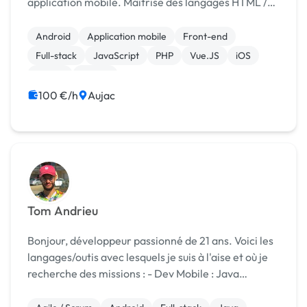
application mobile. Maîtrise des langages HTML /
CSS / PHP / MY-SQL / jQuery / JS / Objective-C
(IOS) / Java (Android). Très bonne expérience du
Android
Application mobile
Front-end
framework Code...
Full-stack
JavaScript
PHP
Vue.JS
iOS
jQuery
Paypal
100 €/h
Aujac
Tom Andrieu
Bonjour, développeur passionné de 21 ans. Voici les
langages/outis avec lesquels je suis à l'aise et où je
recherche des missions : - Dev Mobile : Java
(Android) - Dev Backend : NodeJS | Javascript -
Base de données : MySQL | NoSQL | Firebas...