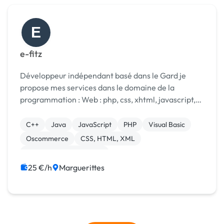
E
e-fitz
Développeur indépendant basé dans le Gard je
propose mes services dans le domaine de la
programmation : Web : php, css, xhtml, javascript,
mysql, url-rewriting, vitrine et clé en main
Développement : c,c++,java,vb6,[URL MASQUÉE],
C++
Java
JavaScript
PHP
Visual Basic
javascript ...
Oscommerce
CSS, HTML, XML
Création de site internet
Développement spécifique
Site clé en main
25 €/h
Marguerittes