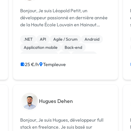
Bonjour, Je suis Léopold Petit, un
Bo
développeur passionné en dernière année
de la Haute École Louvain en Hainaut
(HELHA) à Tournai. Avec une solide
formation académique en informatique et
.NET
API
Agile / Scrum
Android
une passion pour la création de solutions
Application mobile
Back-end
numériques inno...
Base de données
C#
Front-end
Full-stack
25 €/h
Templeuve
Hugues Dehen
Bonjour, Je suis Hugues, développeur full
stack en freelance. Je suis basé sur