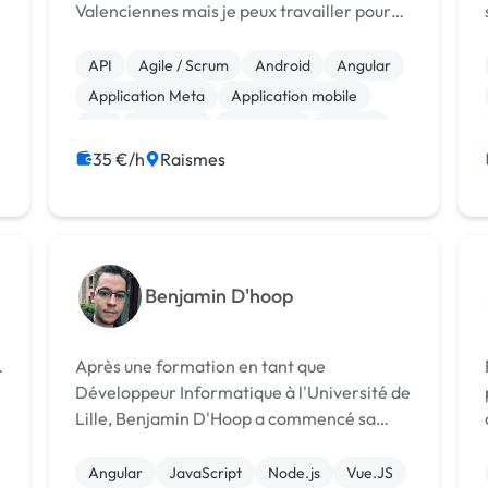
Valenciennes mais je peux travailler pour
des entreprises du monde entier en
télétravail. Passionné et fort de plus de 10
API
Agile / Scrum
Android
Angular
ans d'expériences en tant que salarié, ...
Application Meta
Application mobile
C#
Full-stack
JavaScript
Node.js
35 €/h
Raismes
Benjamin D'hoop
&
Après une formation en tant que
Développeur Informatique à l'Université de
Lille, Benjamin D'Hoop a commencé sa
carrière en tant que Programmeur
Analyste chez CGI, où il a contribué à
Angular
JavaScript
Node.js
Vue.JS