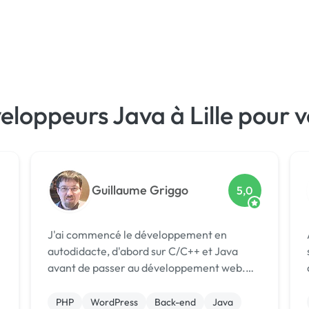
eloppeurs Java à Lille pour 
Guillaume Griggo
5,0
J'ai commencé le développement en
autodidacte, d'abord sur C/C++ et Java
avant de passer au développement web.
Dans le but de me lancer
professionnellement dans le métier de
PHP
WordPress
Back-end
Java