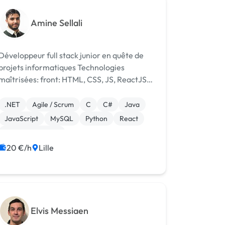
Amine Sellali
Développeur full stack junior en quête de
projets informatiques Technologies
maîtrisées: front: HTML, CSS, JS, ReactJS,
back: .NET, C#, Java, Python, C database:
mySQL, postgreSQL, Oracle Expérience:
.NET
Agile / Scrum
C
C#
Java
actuellement développeur .NET (C#) et...
JavaScript
MySQL
Python
React
CSS, HTML, XML
20 €/h
Lille
Elvis Messiaen