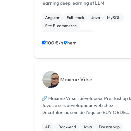
learning deep learning et LLM
Angular
Full-stack
Java
MySQL
Site E-commerce
Création de site internet
Machine Learning
100 €/h
hem
Maxime Vitse
🔗 Maxime Vitse , dévelopeur Prestashop 
Java Je suis développeur web chez
Decathlon au sein de l'équipe BUY ORDER
pour l'e-commerce de Decathlon à
l'international. Passionné par le monde du
API
Back-end
Java
Prestashop