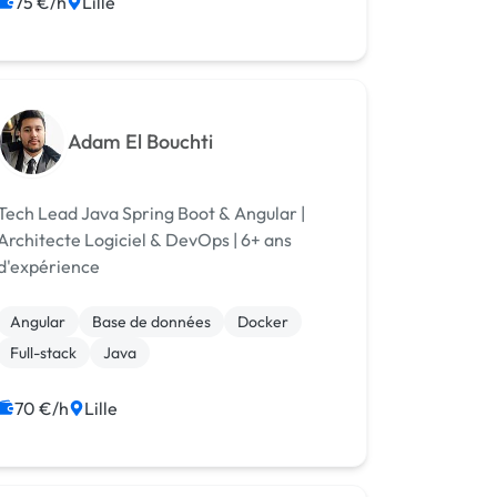
75 €/h
Lille
Adam El Bouchti
Tech Lead Java Spring Boot & Angular |
Architecte Logiciel & DevOps | 6+ ans
d'expérience
Angular
Base de données
Docker
Full-stack
Java
70 €/h
Lille