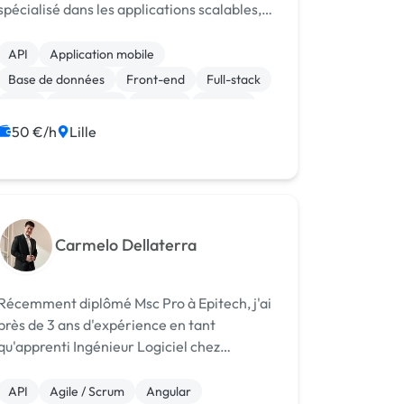
spécialisé dans les applications scalables,
APIs sécurisées et solutions intelligentes
basées sur l’IA
API
Application mobile
Base de données
Front-end
Full-stack
Java
JavaScript
MySQL
Node.js
React
50 €/h
Lille
Carmelo Dellaterra
Récemment diplômé Msc Pro à Epitech, j'ai
près de 3 ans d'expérience en tant
qu'apprenti Ingénieur Logiciel chez
Capgemini et suis à la recherche d'un
nouveau challenge. J'ai une certaine
API
Agile / Scrum
Angular