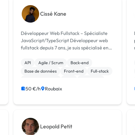
Cissé Kane
Développeur Web Fullstack – Spécialiste
JavaScript/TypeScript Développeur web
fullstack depuis 7 ans, je suis spécialisé en
JavaScript/TypeScript, aussi bien en
frontend (React) qu’en backend (Node.js).
API
Agile / Scrum
Back-end
J’ai également une expérience en Java et
Base de données
Front-end
Full-stack
...
Gestion de projet
Java
JavaScript
Linux
50 €/h
Roubaix
Leopold Petit