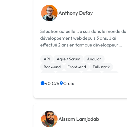
Anthony Dufay
Situation actuelle: Je suis dans le monde du
développement web depuis 3 ans. J'ai
effectué 2 ans en tant que développeur
fullstack puis j'ai atteint le poste Tech lead
depuis maintenant 1 an en ESN.
API
Agile / Scrum
Angular
Actuellement je suis Tech lead en
Back-end
Front-end
Full-stack
entreprise e...
Java
JavaScript
Node.js
React
40 €/h
Croix
Aissam Lamjadab