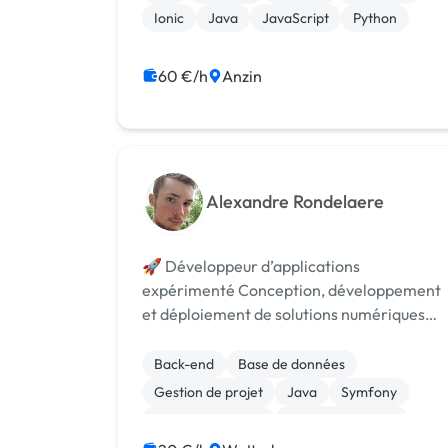
Prestashop (Php) Je maîtrise la conception
Ionic
Java
JavaScript
Python
...
60 €/h
Anzin
Alexandre Rondelaere
🚀 Développeur d’applications
expérimenté Conception, développement
et déploiement de solutions numériques
performantes, sécurisées et évolutives.
Back-end
Base de données
Gestion de projet
Java
Symfony
Site E-commerce
CSS, HTML, XML
Gestion site web
WordPress