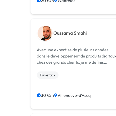
20 €/h
Wattrelos
Oussama Smahi
Avec une expertise de plusieurs années
dans le développement de produits digitau
chez des grands clients, je me définis
comme un développeur fullstack. J'ai
acquis un esprit d'analyse et de synthèse
Full-stack
aiguisé, ainsi qu'une excellente maîtrise de
o...
30 €/h
Villeneuve-d'Ascq