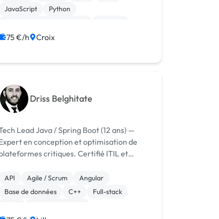
développeur full stack avec une solide
JavaScript
Python
maîtrise...
Développement spécifique
Chatbot
Cloud computing
75 €/h
Croix
Driss Belghitate
Tech Lead Java / Spring Boot (12 ans) —
Expert en conception et optimisation de
plateformes critiques. Certifié ITIL et
spécialisé en architectures robustes pour
environnements exigeants.
API
Agile / Scrum
Angular
Base de données
C++
Full-stack
Java
CSS, HTML, XML