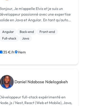
njour, Je m'appelle Elvis et je suis un
développeur passionné avec une expertise
solide en Java et Angular. En tant qu'auto-
entrepreneur, je suis ici pour vous offrir mes
services de développement Front-end,
Angular
Back-end
Front-end
Back-end et Fullstack pour répondr...
Full-stack
Java
35 €/h
Hem
Daniel Ndabose Ndelogakeh
Développeur full-stack expérimenté en
Node.js / Nest, React (Web et Mobile), Java,