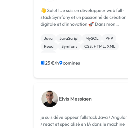
👋 Salut ! Je suis un développeur web full-
stack Symfony et un passionné de création
digitale et d'innovation 🚀 Dans mon
arsenal de compétences, tu trouveras : 🛠️
Développement full-stack avec Symfony
Java
JavaScript
MySQL
PHP
🚀 Maîtrise avancée de PHP et JavaScript
React
Symfony
CSS, HTML, XML
...
AWS
25 €/h
comines
Elvis Messiaen
je suis développeur fullstack Java / Angular
/ react et spécialisé en IA dans le machine