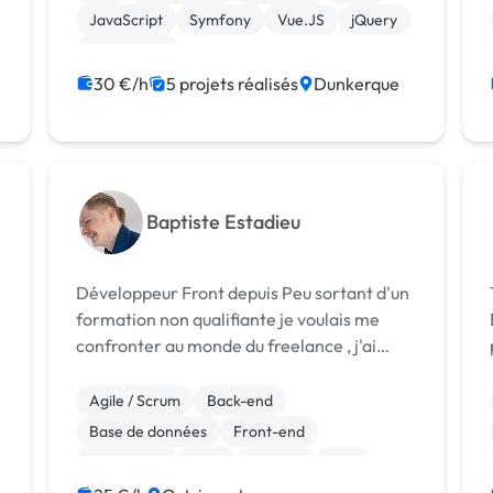
développeur, j'ai fait une formation à
JavaScript
Symfony
Vue.JS
jQuery
l'AFPA. Suite à quoi j'ai travaill...
Virtuemart
30 €/h
5 projets réalisés
Dunkerque
Baptiste Estadieu
Développeur Front depuis Peu sortant d'un
formation non qualifiante je voulais me
confronter au monde du freelance , j'ai
comme aptitude Le Java Jee , Html , Css et
un peu de de PHP , En front j'utilise le
Agile / Scrum
Back-end
Framework React mais toujours plus a l'ai...
Base de données
Front-end
Jakarta EE
Java
Node.js
PHP
React
Vue.JS