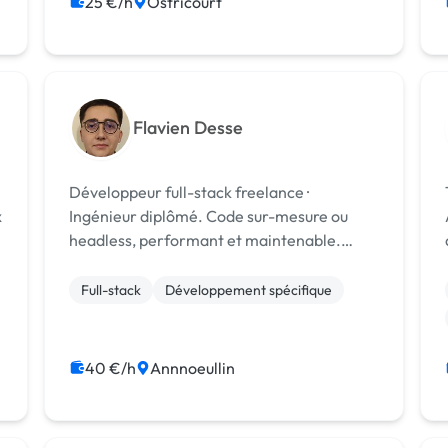
25 €/h
Ostricourt
Flavien Desse
Développeur full-stack freelance ·
x
Ingénieur diplômé. Code sur-mesure ou
headless, performant et maintenable.
Projets web pensés pour durer. [URL
MASQUÉE]
Full-stack
Développement spécifique
s
40 €/h
Annnoeullin