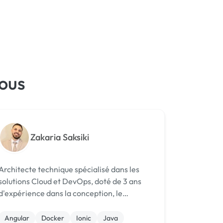
vous
Zakaria Saksiki
Architecte technique spécialisé dans les
solutions Cloud et DevOps, doté de 3 ans
d'expérience dans la conception, le
déploiement et la gestion d'infrastructures
cloud sécurisées et scalables. Ancien
Angular
Docker
Ionic
Java