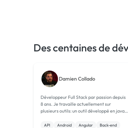
Des centaines de dév
Damien Collado
Développeur Full Stack par passion depuis
8 ans. Je travaille actuellement sur
plusieurs outils: un outil développé en java
avec le framwork prime faces, un crm
développé en java JEE, ainsi qu'un
API
Android
Angular
Back-end