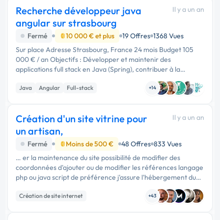
Recherche développeur java
Il y a un an
angular sur strasbourg
Fermé
10 000 € et plus
19 Offres
1368 Vues
Sur place Adresse Strasbourg, France 24 mois Budget 105
000 € / an Objectifs : Développer et maintenir des
applications full stack en Java (Spring), contribuer à la
conception et à l'architecture logicielle, sécuriser le code, et
Java
Angular
Full-stack
optimiser le …
+14
Création d'un site vitrine pour
Il y a un an
un artisan,
Fermé
Moins de 500 €
48 Offres
833 Vues
… er la maintenance du site possibilité de modifier des
coordonnées d'ajouter ou de modifier les références langage
php ou java script de préférence j'assure l'hébergement du
site
Création de site internet
+43