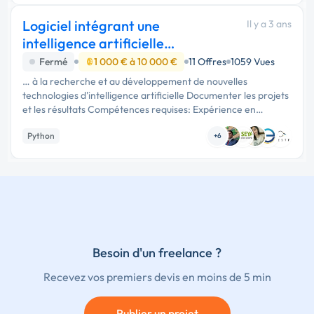
Logiciel intégrant une
Il y a 3 ans
intelligence artificielle
générative
Fermé
1 000 € à 10 000 €
11 Offres
1059 Vues
… à la recherche et au développement de nouvelles
technologies d'intelligence artificielle Documenter les projets
et les résultats Compétences requises: Expérience en
programmation avec un langage tel que Python, R, C++,
Python
Java, ou Julia …
+6
Besoin d'un freelance ?
Recevez vos premiers devis en moins de 5 min
Publier un projet