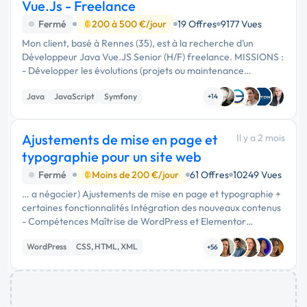
Vue.Js - Freelance
Fermé
200 à 500 €/jour
19 Offres
9177 Vues
Mon client, basé à Rennes (35), est à la recherche d’un
Développeur Java Vue.JS Senior (H/F) freelance. MISSIONS :
- Développer les évolutions (projets ou maintenance
évolutive) de la conception à la mise en production - Animer
Java
JavaScript
Symfony
l’équipe selon les …
+14
Ajustements de mise en page et
Il y a 2 mois
typographie pour un site web
Fermé
Moins de 200 €/jour
61 Offres
10249 Vues
… a négocier) Ajustements de mise en page et typographie +
certaines fonctionnalités Intégration des nouveaux contenus
- Compétences Maîtrise de WordPress et Elementor
Connaissances HTML / CSS / PHP / JAVA SCRIPT Autonomie
WordPress
CSS, HTML, XML
et rigueur Communication
+56
Gestion site web