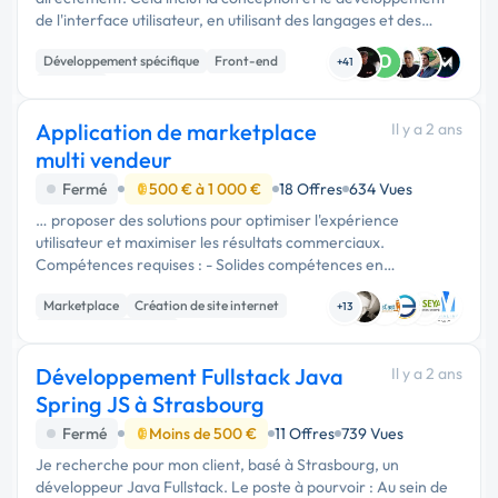
de l'interface utilisateur, en utilisant des langages et des
frameworks tels que HTML, CSS, JavaScript, React, Angular,
Développement spécifique
Front-end
O
…
+41
Back-end
Application de marketplace
Il y a 2 ans
multi vendeur
Fermé
500 € à 1 000 €
18 Offres
634 Vues
… proposer des solutions pour optimiser l'expérience
utilisateur et maximiser les résultats commerciaux.
Compétences requises : - Solides compétences en
développement logiciel et maîtrise des langages de
Marketplace
Création de site internet
programmation pertinents (par exemple, …
+13
Experience utilisateur
Développement Fullstack Java
Il y a 2 ans
Spring JS à Strasbourg
Fermé
Moins de 500 €
11 Offres
739 Vues
Je recherche pour mon client, basé à Strasbourg, un
développeur Java Fullstack. Le poste à pourvoir : Au sein de