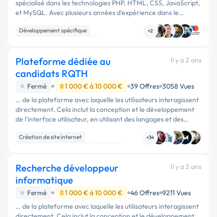
spécialisé dans les technologies PHP, HTML, CSS, JavaScript,
et MySQL. Avec plusieurs années d’expérience dans le
développement de sites web dynamiques et d’applications
Développement spécifique
web sur mesure, je …
+2
CSS, HTML, XML
JavaScript
Plateforme dédiée au
Il y a 2 ans
candidats RQTH
Fermé
1 000 € à 10 000 €
39 Offres
3058 Vues
… de la plateforme avec laquelle les utilisateurs interagissent
directement. Cela inclut la conception et le développement
de l'interface utilisateur, en utilisant des langages et des
frameworks tels que HTML, CSS, JavaScript, React, Angular,
Création de site internet
…
+34
Développement spécifique
Back-end
Recherche développeur
Il y a 2 ans
informatique
Fermé
1 000 € à 10 000 €
46 Offres
9211 Vues
… de la plateforme avec laquelle les utilisateurs interagissent
directement. Cela inclut la conception et le développement