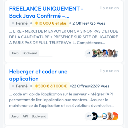
FREELANCE UNIQUEMENT -
Il y a un an
Back Java Confirmé –
RabbitMQ & Apache NiFi
Fermé
10 000 € et plus
12 Offres
723 Vues
… LIRE - MERCI DE M'ENVOYER UN CV SINON PAS D'ETUDE
DE LA CANDIDATURE + PRESENCE SUR SITE OBLIGATOIRE
A PARIS PAS DE FULL TELETRAVAIL. Compétences
indispensables (NO GO si absentes) Java JEE 17 – 10 ans
Java
Back-end
d’expérience minimum Angular SSR …
+7
Développement spécifique
Heberger et coder une
Il y a un an
application
Fermé
500 € à 1 000 €
22 Offres
2269 Vues
… code et l api de l'application sur le serveur -Intégrer l'API
permettant de lier l'application aux montres. -Assurer la
maintenance de l'application et ses évolutions éventuelles
Application "Aicare" développée sous Java.
Java
API
Back-end
+17