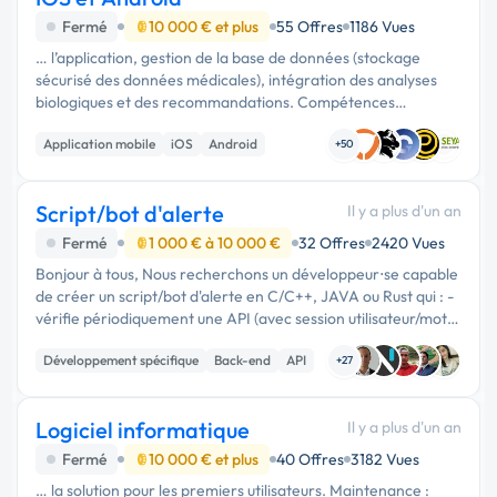
Fermé
10 000 € et plus
55 Offres
1186 Vues
… l’application, gestion de la base de données (stockage
sécurisé des données médicales), intégration des analyses
biologiques et des recommandations. Compétences
recherchées : Maîtrise de Node.js, Python, Ruby on Rails ou
Application mobile
iOS
Android
Java, expérience avec …
+50
Script/bot d'alerte
Il y a plus d'un an
Fermé
1 000 € à 10 000 €
32 Offres
2420 Vues
Bonjour à tous, Nous recherchons un développeur⋅se capable
de créer un script/bot d'alerte en C/C++, JAVA ou Rust qui : -
vérifie périodiquement une API (avec session utilisateur/mot
de passe) - envoie des alertes par email via SMTP si les …
Développement spécifique
Back-end
API
+27
Logiciel informatique
Il y a plus d'un an
Fermé
10 000 € et plus
40 Offres
3182 Vues
… la solution pour les premiers utilisateurs. Maintenance :