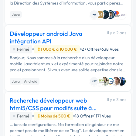
la Direction des Systèmes d’Information, vous participerez
activement à la conception, au développement et à
Java
l'évolution des …
+6
Développeur android Java
Il y a 2 ans
intégration API
Fermé
1 000 € à 10 000 €
27 Offres
638 Vues
Bonjour, Nous sommes à la recherche d'un développeur
mobile Java talentueux et expérimenté pour rejoindre notre
projet passionnant. Si vous avez une solide expertise dans le
développement d'applications mobiles Android en utilisant
Java
Android
Java, …
+22
Recherche développeur web
Il y a 3 ans
html5/CSS pour modifs suite à
Bug sur site
Fermé
Moins de 500 €
18 Offres
1171 Vues
… ions de configurations. Ma formation d’ingénieur ne me
permet pas de me libérer de ce “bug”. Le développement en