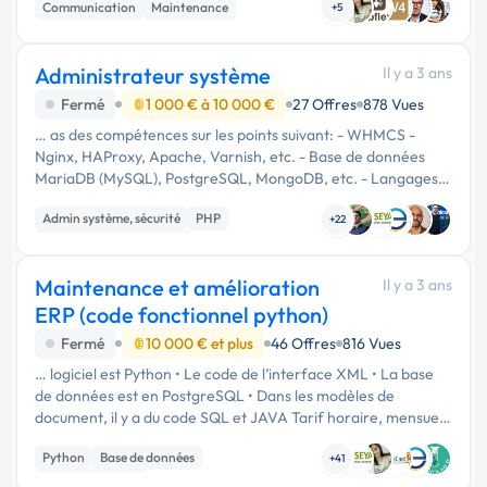
Communication
Maintenance
sur ces …
+5
Administrateur système
Il y a 3 ans
Fermé
1 000 € à 10 000 €
27 Offres
878 Vues
… as des compétences sur les points suivant: - WHMCS -
Nginx, HAProxy, Apache, Varnish, etc. - Base de données
MariaDB (MySQL), PostgreSQL, MongoDB, etc. - Langages
et outils PHP, Composer, Java, NodeJS, Yarn, npm, Python,
Admin système, sécurité
PHP
etc. - Services …
+22
Infrastructure et réseaux
Maintenance et amélioration
Il y a 3 ans
ERP (code fonctionnel python)
Fermé
10 000 € et plus
46 Offres
816 Vues
… logiciel est Python • Le code de l’interface XML • La base
de données est en PostgreSQL • Dans les modèles de
document, il y a du code SQL et JAVA Tarif horaire, mensuel
ou annuels. Cordialement,
Python
Base de données
+41
CSS, HTML, XML