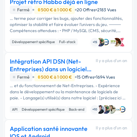
Projet rétro Habbo déjà en ligne
Fermé
500 € à 1 000 €
20 Offres
2183 Vues
… terme pour corriger les bugs, ajouter des fonctionnalités,
optimiser la stabilité et faire évoluer l’univers du jeu. ⸻
Compétences attendues : • PHP / MySQL (CMS, sécurité,
requêtes dynamiques) • Java (modifications émulateur) •
Développement spécifique
Full-stack
HTML / CSS / JS …
+15
PHP
Intégration API DSN (Net-
Il y a plus d'un an
Entreprises) dans un logiciel
de paie
Fermé
500 € à 1 000 €
15 Offres
1694 Vues
… et du fonctionnement de Net-Entreprises. - Expérience
dans le développement ou la maintenance de logiciels de
paie. - Langage(s) utilisé(s) dans notre logiciel : [précisez ici –
ex : C#, Java, PHP, etc.].
API
Développement spécifique
Back-end
+10
Application santé innovante
Il y a plus d'un an
IOS et Android