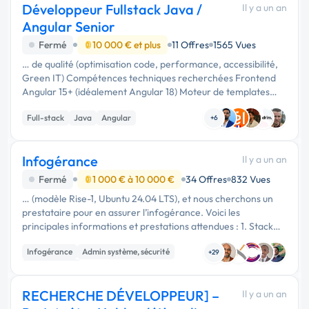
Développeur Fullstack Java /
Il y a un an
Angular Senior
Fermé
10 000 € et plus
11 Offres
1565 Vues
… de qualité (optimisation code, performance, accessibilité,
Green IT) Compétences techniques recherchées Frontend
Angular 15+ (idéalement Angular 18) Moteur de templates
Thymeleaf Sensibilité UX/UI & optimisation front (cache,
Full-stack
Java
Angular
accessibilité, …
+6
Infogérance
Il y a un an
Fermé
1 000 € à 10 000 €
34 Offres
832 Vues
… (modèle Rise-1, Ubuntu 24.04 LTS), et nous cherchons un
prestataire pour en assurer l’infogérance. Voici les
principales informations et prestations attendues : 1. Stack
technique de l’application • Backend : Java / Spring Boot 3.3 •
Infogérance
Admin système, sécurité
Frontend …
+29
Maintenance
RECHERCHE DÉVELOPPEUR] –
Il y a un an