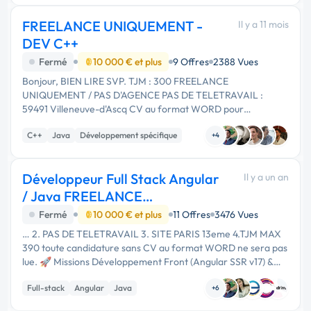
FREELANCE UNIQUEMENT -
Il y a 11 mois
DEV C++
Fermé
10 000 € et plus
9 Offres
2388 Vues
Bonjour, BIEN LIRE SVP. TJM : 300 FREELANCE
UNIQUEMENT / PAS D'AGENCE PAS DE TELETRAVAIL :
59491 Villeneuve-d'Ascq CV au format WORD pour
candidater Compétences obligatoires JAVA (JUNIOR) C++
C++
Java
Développement spécifique
(CONFIRMED) Analyse fonctionnelle (CONFIRMED) …
+4
Développeur Full Stack Angular
Il y a un an
/ Java FREELANCE
UNIQUEMENT!
Fermé
10 000 € et plus
11 Offres
3476 Vues
… 2. PAS DE TELETRAVAIL 3. SITE PARIS 13eme 4.TJM MAX
390 toute candidature sans CV au format WORD ne sera pas
lue. 🚀 Missions Développement Front (Angular SSR v17) &
Back (Java JEE v17) Conception, modélisation,
Full-stack
Angular
Java
développement selon backlog …
+6