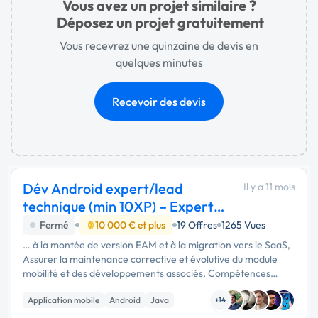
Vous avez un projet similaire ?
Déposez un projet gratuitement
Vous recevrez une quinzaine de devis en
quelques minutes
Recevoir des devis
Dév Android expert/lead
Il y a 11 mois
technique (min 10XP) – Expert
GMAO - FREELANCE
Fermé
10 000 € et plus
19 Offres
1265 Vues
… à la montée de version EAM et à la migration vers le SaaS,
Assurer la maintenance corrective et évolutive du module
mobilité et des développements associés. Compétences
indispensables Expertise Android Java : RxJava, ButterKnife,
Application mobile
Android
Java
Mockito, …
+14