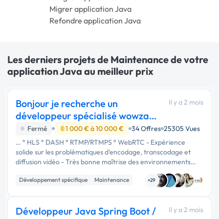
Migrer application Java
Refondre application Java
Les derniers projets de Maintenance de votre
application Java au meilleur prix
Bonjour je recherche un
Il y a 2 mois
développeur spécialisé wowza
Streaming Engine
Fermé
1 000 € à 10 000 €
34 Offres
25305 Vues
… ° HLS ° DASH ° RTMP/RTMPS ° WebRTC - Expérience
solide sur les problématiques d’encodage, transcodage et
diffusion vidéo - Très bonne maîtrise des environnements
serveurs - Connaissances en développement Java / API
Développement spécifique
Maintenance
Wowza appréciées - Capacité à …
+29
Admin système, sécurité
Développeur Java Spring Boot /
Il y a 2 mois