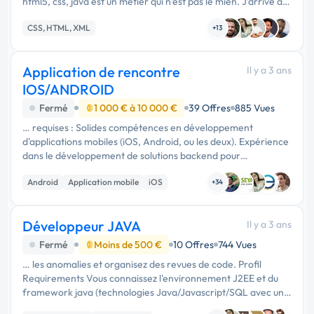
html5, css, java est un métier qui n’est pas le mien. J’arrive à
produire une maintenance de base comme des changements
CSS, HTML, XML
de textes …
+13
Application de rencontre
Il y a 3 ans
IOS/ANDROID
Fermé
1 000 € à 10 000 €
39 Offres
885 Vues
… requises : Solides compétences en développement
d'applications mobiles (iOS, Android, ou les deux). Expérience
dans le développement de solutions backend pour
applications mobiles. Maîtrise des langages de
Android
Application mobile
iOS
programmation tels que Java, …
+34
Développeur JAVA
Il y a 3 ans
Fermé
Moins de 500 €
10 Offres
744 Vues
… les anomalies et organisez des revues de code. Profil
Requirements Vous connaissez l'environnement J2EE et du
framework java (technologies Java/Javascript/SQL avec une
approche TDD à travers une expérience en développement