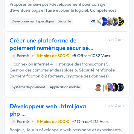
Proposer un suivi post-développement pour corriger
d’éventuels bugs et faire évoluer le logiciel. Compétences
recherchées : Langages de programmation : Python, C++,
Développement spécifique
Sécurité
Java ou Go (selon …
+35
Logiciel
Créer une plateforme de
Il y a 2 ans
paiement numérique sécurisée
et conviviale
Fermé
Moins de 500 €
5 Offres
1052 Vues
… connexion internet 4. Historique des transactions 5.
Gestion des comptes et des soldes 6. Sécurité renforcée
(authentification à 2 facteurs, cryptage des données)
*Technologies :* 1. Langage de programmation : Java, Kotlin
Système de paiement
Application mobile
2. Framework : …
Android
Développeur web : html java
Il y a 2 ans
php …
Fermé
Moins de 500 €
7 Offres
1213 Vues
Bonjour, Je suis développeur web passionné et expérimenté,