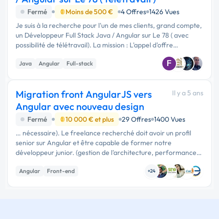
Fermé
Moins de 500 €
4 Offres
1426 Vues
Je suis à la recherche pour l'un de mes clients, grand compte,
un Développeur Full Stack Java / Angular sur Le 78 ( avec
possibilité de télétravail). La mission : L'appel d'offre
concerne un besoin d'un développeur Java Full Stack …
F
Java
Angular
Full-stack
Migration front AngularJS vers
Il y a 5 ans
Angular avec nouveau design
Fermé
10 000 € et plus
29 Offres
1400 Vues
… nécessaire). Le freelance recherché doit avoir un profil
senior sur Angular et être capable de former notre
développeur junior. (gestion de l'architecture, performances,
tests). Le backend de l'application est en Java.
Angular
Front-end
+24