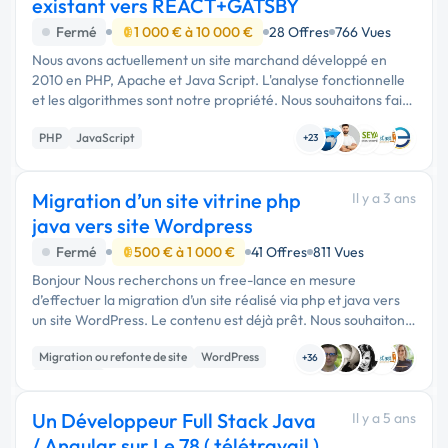
existant vers REACT+GATSBY
Fermé
1 000 € à 10 000 €
28 Offres
766 Vues
Nous avons actuellement un site marchand développé en
2010 en PHP, Apache et Java Script. L'analyse fonctionnelle
et les algorithmes sont notre propriété. Nous souhaitons faire
migrer cette application "has been" vers des outils up …
PHP
JavaScript
+23
Migration d’un site vitrine php
Il y a 3 ans
java vers site Wordpress
Fermé
500 € à 1 000 €
41 Offres
811 Vues
Bonjour Nous recherchons un free-lance en mesure
d’effectuer la migration d’un site réalisé via php et java vers
un site WordPress. Le contenu est déjà prêt. Nous souhaitons
conserver le nom de domaine du précédent site vers le
Migration ou refonte de site
WordPress
nouveau. Le site …
+36
SEO / GEO
Un Développeur Full Stack Java
Il y a 5 ans
/ Angular sur Le 78 ( télétravail )