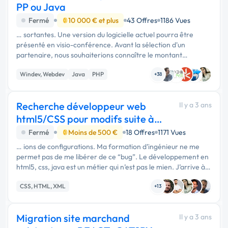
PP ou Java
Fermé
10 000 € et plus
43 Offres
1186 Vues
… sortantes. Une version du logicielle actuel pourra être
présenté en visio-conférence. Avant la sélection d'un
partenaire, nous souhaiterions connaître le montant
(approximatif) pour cette conversion de windev vers PHP ou
Windev, Webdev
Java
PHP
JAVA.
+38
Recherche développeur web
Il y a 3 ans
html5/CSS pour modifs suite à
Bug sur site
Fermé
Moins de 500 €
18 Offres
1171 Vues
… ions de configurations. Ma formation d’ingénieur ne me
permet pas de me libérer de ce “bug”. Le développement en
html5, css, java est un métier qui n’est pas le mien. J’arrive à
produire une maintenance de base comme des changements
CSS, HTML, XML
de textes …
+13
Migration site marchand
Il y a 3 ans