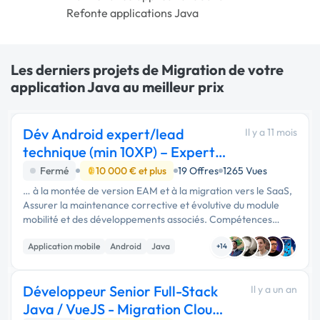
Refonte applications Java
Les derniers projets de Migration de votre
application Java au meilleur prix
Dév Android expert/lead
Il y a 11 mois
technique (min 10XP) – Expert
GMAO - FREELANCE
Fermé
10 000 € et plus
19 Offres
1265 Vues
… à la montée de version EAM et à la migration vers le SaaS,
Assurer la maintenance corrective et évolutive du module
mobilité et des développements associés. Compétences
indispensables Expertise Android Java : RxJava, ButterKnife,
Application mobile
Android
Java
Mockito, …
+14
Développeur Senior Full-Stack
Il y a un an
Java / VueJS - Migration Cloud