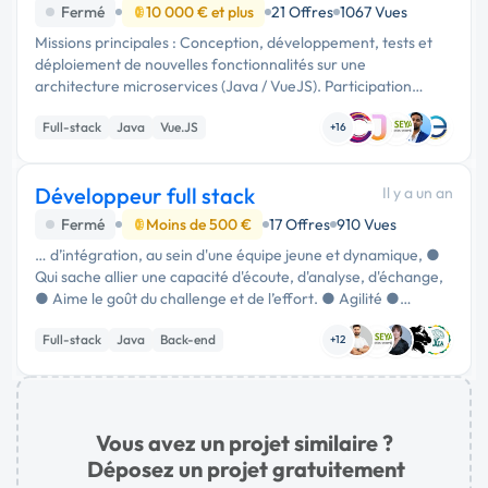
AWS
Fermé
10 000 € et plus
21 Offres
1067 Vues
Missions principales : Conception, développement, tests et
déploiement de nouvelles fonctionnalités sur une
architecture microservices (Java / VueJS). Participation
active à l'automatisation de la chaîne CI/CD (GitLab, Ansible,
Full-stack
Java
Vue.JS
Terraform). …
+16
Développeur full stack
Il y a un an
Fermé
Moins de 500 €
17 Offres
910 Vues
… d’intégration, au sein d'une équipe jeune et dynamique, ●
Qui sache allier une capacité d'écoute, d'analyse, d'échange,
● Aime le goût du challenge et de l’effort. ● Agilité ●
Maîtrise JAVA 7 et 17 ● Play 2.1.5 / Springboot 2 et …
Full-stack
Java
Back-end
+12
Vous avez un projet similaire ?
Déposez un projet gratuitement