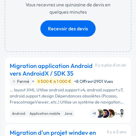
Vous recevrez une quinzaine de devis en
quelques minutes
Recevoir des devis
Migration application Android
Il y a plus d'un an
vers AndroidX / SDK 35
Fermé
500 € à 1 000 €
8 Offres
2901 Vues
… layout XML Utilise android.support.v4, android.support.v7,
android.support.design Dépendances obsolètes (Picasso,
FrescoImageViewer, etc.) Utilise un système de navigation
avec DrawerLayout, NavigationView, etc. ✅ Objectifs de la
Android
Application mobile
Java
mission : …
+3
Migration d'un projet windev en
Il y a 2 ans