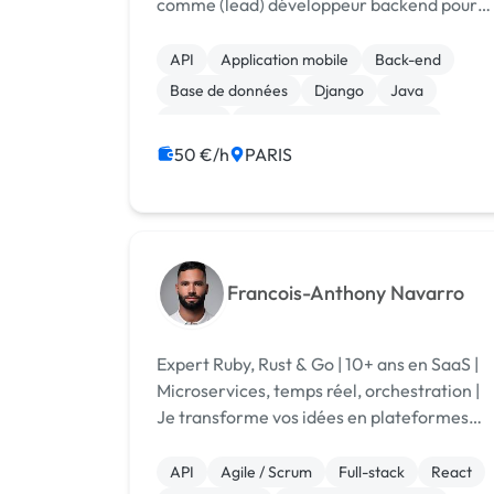
comme (lead) développeur backend pour
des grands comptes (ex: SNCF, EDF, SG,
ENGIE). Fort de mon expertise dans la
API
Application mobile
Back-end
création de systèmes robustes et évolutifs,
Base de données
Django
Java
j'a...
Python
Développement spécifique
50 €/h
PARIS
Francois-Anthony Navarro
Expert Ruby, Rust & Go | 10+ ans en SaaS |
Microservices, temps réel, orchestration |
Je transforme vos idées en plateformes
robustes et scalables, du design à la mise e
production.
API
Agile / Scrum
Full-stack
React