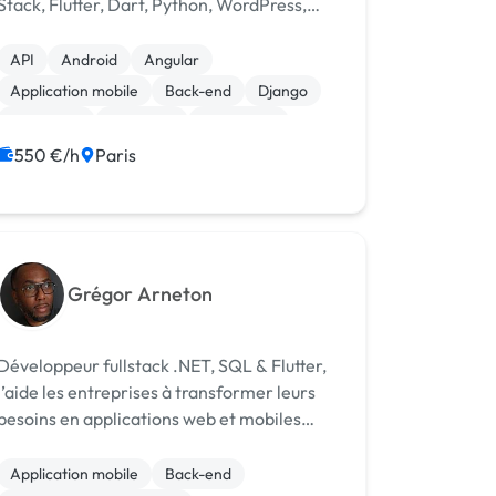
Stack, Flutter, Dart, Python, WordPress,
Php, Javascript. Développeur Back-End. Je
vous accompagne dans le processus de
API
Android
Angular
création de votre Application Mobile ou
Application mobile
Back-end
Django
bien Web.
Front-end
Full-stack
JavaScript
Laravel
550 €/h
Paris
Grégor Arneton
Développeur fullstack .NET, SQL & Flutter,
j’aide les entreprises à transformer leurs
besoins en applications web et mobiles
performantes, fiables et pensées pour
durer.
Application mobile
Back-end