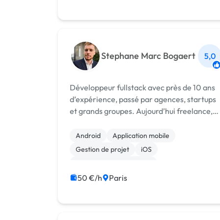
Stephane Marc Bogaert
5,0
Développeur fullstack avec près de 10 ans
d’expérience, passé par agences, startups
et grands groupes. Aujourd’hui freelance,
spécialisé Flutter et applications
performantes.
Android
Application mobile
Gestion de projet
iOS
Création de site internet
50 €/h
Paris