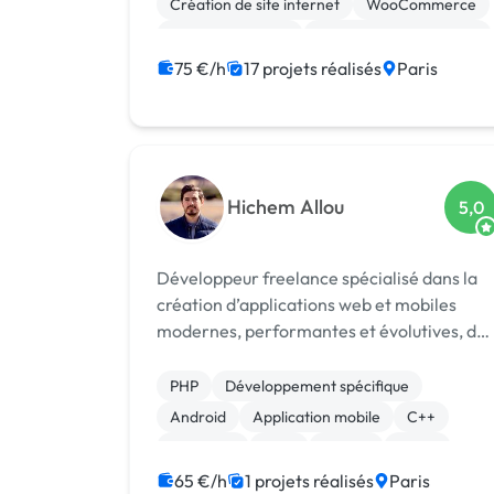
Création de site internet
WooCommerce
CSS, HTML, XML
Modules et composants
Android
Application mobile
iOS
75 €/h
17 projets réalisés
Paris
Dropshipping
Hichem Allou
5,0
Développeur freelance spécialisé dans la
création d’applications web et mobiles
modernes, performantes et évolutives, de
l’idée à la mise en production.
PHP
Développement spécifique
Android
Application mobile
C++
Full-stack
Java
Python
React
Système embarqué
65 €/h
1 projets réalisés
Paris