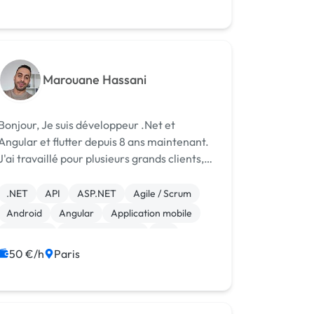
Marouane Hassani
Bonjour, Je suis développeur .Net et
Angular et flutter depuis 8 ans maintenant.
J'ai travaillé pour plusieurs grands clients,
Natixis, AXA, BANQUE et d'autres en mode
independent. Je peux vous aider pour tout
.NET
API
ASP.NET
Agile / Scrum
type de projet, avec mon experti...
Android
Angular
Application mobile
Back-end
Base de données
C#
50 €/h
Paris