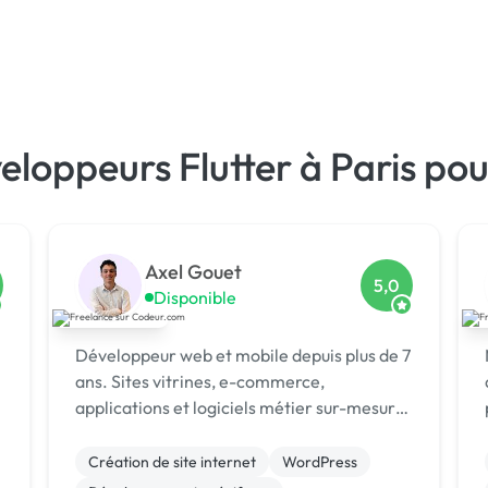
eloppeurs Flutter à Paris pou
Axel Gouet
5,0
Disponible
Développeur web et mobile depuis plus de 7
ans. Sites vitrines, e-commerce,
e
applications et logiciels métier sur-mesure.
Agents IA et automatisations, du prototype
s
à la mise en production.
Création de site internet
WordPress