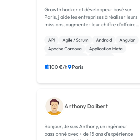
Growth hacker et développeur basé sur
Paris, j'aide les entreprises à réaliser leurs
missions, augmenter leur chiffre d'affaires
et maximiser leurs ROI grâce à des
stratégies personnalisées appuyées par
API
Agile / Scrum
Android
Angular
une expertise dans le domaine et une suite
Apache Cordova
Application Meta
d...
Application mobile
Back-end
Base de données
Blockchain
100 €/h
Paris
Anthony Dalibert
Bonjour, Je suis Anthony, un ingénieur
passionné avec + de 15 ans d'expérience