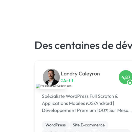
Des centaines de dév
Landry Caleyron
4,87
Actif
Spécialiste WordPress Full Scratch &
Applications Mobiles iOS/Android |
Développement Premium 100% Sur Mesur
Je ne fais pas du WordPress… je le
réinvente. Et maintenant, je l'emmène dan
WordPress
Site E-commerce
votre poche