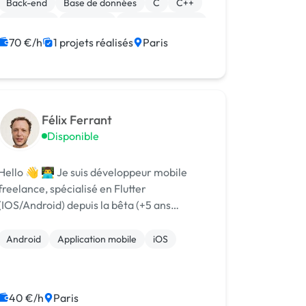
Back-end
Base de données
C
C++
Front-end
Full-stack
Gestion de projet
70 €/h
1 projets réalisés
Paris
Félix Ferrant
Disponible
llo 👋 👨‍💻 Je suis développeur mobile
freelance, spécialisé en Flutter
(IOS/Android) depuis la bêta (+5 ans
d'expérience). Je suis nouveau sur cette
plateforme, car je trouvais essentiellement
Android
Application mobile
iOS
mes missions sur Malt, où j'ai toutes les
évaluati...
40 €/h
Paris