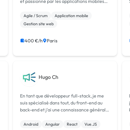
et passionné par les applications mobiles
avec plusieurs années d'expérience dans le
domaine de l'informatique. Vous avez
Agile / Scrum
Application mobile
besoin d'une application mobi...
Gestion site web
400 €/h
Paris
Hugo Ch
En tant que développeur full-stack, je me
suis spécialisé dans tout, du front-end au
back-end et j'ai une connaissance générale
n
de toutes les étapes du concept au produit
final. Je fournis le meilleur service à mes
Android
Angular
React
Vue.JS