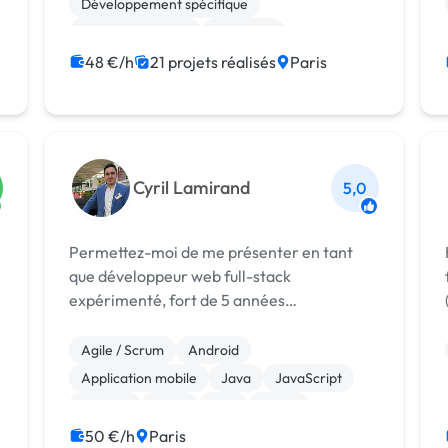
Développement spécifique
Site E-commerce
Full-stack
WooCommerce
Gestion site web
48 €/h
21 projets réalisés
Paris
Integration HTML
Application mobile
Front-end
Cyril Lamirand
5,0
Permettez-moi de me présenter en tant
He
que développeur web full-stack
expérimenté, fort de 5 années
d'expérience. Tout au long de ma carrière,
j'ai eu l'opportunité de travailler pour des
Agile / Scrum
Android
entreprises renommées telles que Softlam
Application mobile
Java
JavaScript
Informatique, ATOS ...
Laravel
Linux
PHP
React
Symfony
50 €/h
Paris