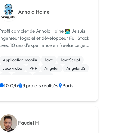
Arnold Haine
Profil complet de Arnold Haine 👨‍💻 Je suis
Ingénieur logiciel et développeur Full Stack
avec 10 ans d'expérience en freelance, je
conçois et développe des solutions digitales
sur-mesure couvrant le développement
Application mobile
Java
JavaScript
web, mobile et la création de je...
Jeux vidéo
PHP
Angular
AngularJS
C#
Django
Laravel
10 €/h
3 projets réalisés
Paris
Faudel H