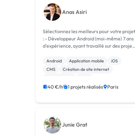
Anas Asiri
Sélectionnez les meilleurs pour votre proje
: - Développeur Android (moi-même) 7 ans
d'expérience, ayant travaillé sur des projet
à +1M d'utilisateurs Bouygues Telecom,
Radio France, Airbus, Free, EDF Toutes les
Android
Application mobile
iOS
fonctionnalités développée...
CMS
Création de site internet
Landing page
SaaS
40 €/h
1 projets réalisés
Paris
Junie Grat