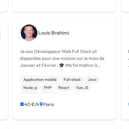
Louis Brahimi
Je suis Développeur Web Full Stack et
disponible pour une mission sur le mois de
Janvier et Février. 🎓 Ma formation à
Epitech m’a permis d’acquérir de solides
connaissances en informatique et en
Application mobile
Full-stack
Java
gestion de projets. J'attache une
Node.js
PHP
React
Vue.JS
importante par...
jQuery
macOS
40 €/h
Paris