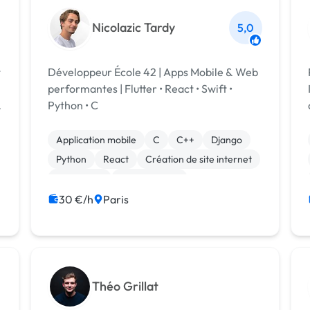
Nicolazic Tardy
5,0
t
Développeur École 42 | Apps Mobile & Web
performantes | Flutter • React • Swift •
s
Python • C
Application mobile
C
C++
Django
Python
React
Création de site internet
Flutterflow
Landing page
Site clé en main
30 €/h
Paris
Théo Grillat