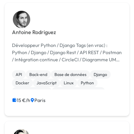
Antoine Rodriguez
Développeur Python / Django Tags (en vrac) :
Python / Django / Django Rest / API REST / Postman
/ Intégration continue / CircleCI / Diagramme UML /
Pytest / Django Channels / PostgreSQL / Linux etc.
API
Back-end
Base de données
Django
Docker
JavaScript
Linux
Python
CSS, HTML, XML
Création de site internet
15 €/h
Paris