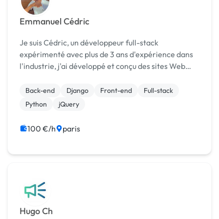
Emmanuel Cédric
Je suis Cédric, un développeur full-stack
expérimenté avec plus de 3 ans d'expérience dans
l'industrie, j'ai développé et conçu des sites Web
pour plus de 200 clients à leur niveau de
satisfaction. Avoir un site Web attrayant est très
Back-end
Django
Front-end
Full-stack
import...
Python
jQuery
100 €/h
paris
Hugo Ch