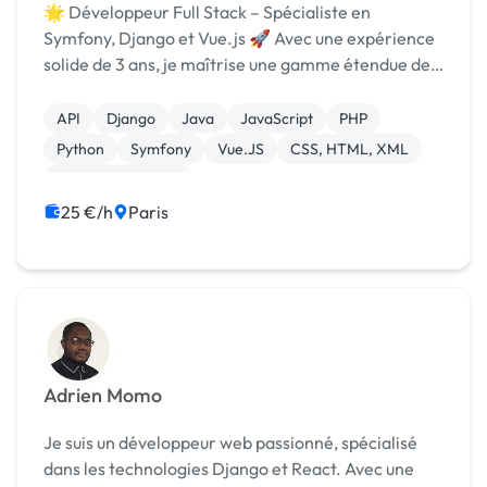
🌟 Développeur Full Stack – Spécialiste en
Symfony, Django et Vue.js 🚀 Avec une expérience
solide de 3 ans, je maîtrise une gamme étendue de
technologies pour le développement web. Mon
expertise s'étend sur Symfony, Django, et Vue.js,
API
Django
Java
JavaScript
PHP
me permett...
Python
Symfony
Vue.JS
CSS, HTML, XML
Integration HTML
25 €/h
Paris
Adrien Momo
Je suis un développeur web passionné, spécialisé
dans les technologies Django et React. Avec une