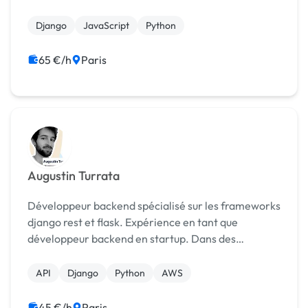
à être rigoureux, curieux et à appréhender les
problématiques de manière structurée afin de
Django
JavaScript
Python
propose...
65 €/h
Paris
Augustin Turrata
Développeur backend spécialisé sur les frameworks
django rest et flask. Expérience en tant que
développeur backend en startup. Dans des
environnements de développement moderne (ci-
cd, tdd, pr review...) Je suis ouvert à tout type de
API
Django
Python
AWS
mission du p...
45 €/h
Paris