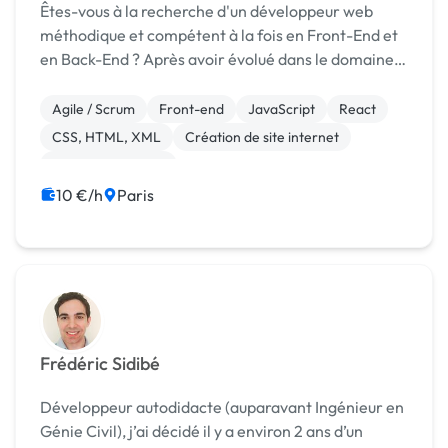
Êtes-vous à la recherche d'un développeur web
méthodique et compétent à la fois en Front-End et
en Back-End ? Après avoir évolué dans le domaine
de la vente jusqu'en 2021, j'ai découvert ma
véritable passion pour la programmation. Mes
Agile / Scrum
Front-end
JavaScript
React
compéten...
CSS, HTML, XML
Création de site internet
Integration HTML
10 €/h
Paris
Frédéric Sidibé
Développeur autodidacte (auparavant Ingénieur en
Génie Civil), j’ai décidé il y a environ 2 ans d’un