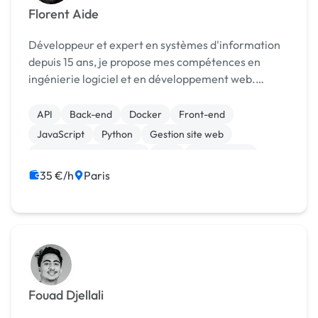
Florent Aide
Développeur et expert en systèmes d'information
depuis 15 ans, je propose mes compétences en
ingénierie logiciel et en développement web.
J’accompagne tout type de société dans la
réalisation de leur projet informatique que ce soit
API
Back-end
Docker
Front-end
en équipe ou...
JavaScript
Python
Gestion site web
Modules et composants
ERP
Infogérance
35 €/h
Paris
Fouad Djellali