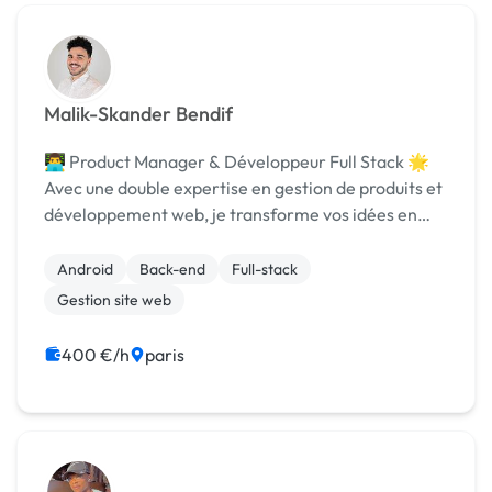
Malik-Skander Bendif
👨‍💻 Product Manager & Développeur Full Stack 🌟
Avec une double expertise en gestion de produits et
développement web, je transforme vos idées en
solutions performantes. 🚀 Compétences Product
Management : Vision produit, roadmaps, gestion ...
Android
Back-end
Full-stack
Gestion site web
400 €/h
paris