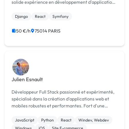
solide expérience en développement d'applications
web intelligentes et analytiques, J'ai récemment
étendu ses compétences vers le domaine de la
Django
React
Symfony
Data...
50 €/h
75014 PARIS
Julien Esnault
Développeur Full Stack passionné et expérimenté,
spécialisé dans la création d'applications web et
mobiles robustes et performantes. Fort d'une
formation solide et d'une expérience significative
chez SFR et dans une startup à Station F, j'excelle ...
JavaScript
Python
React
Windev, Webdev
Windows
iOS
Site E-commerce