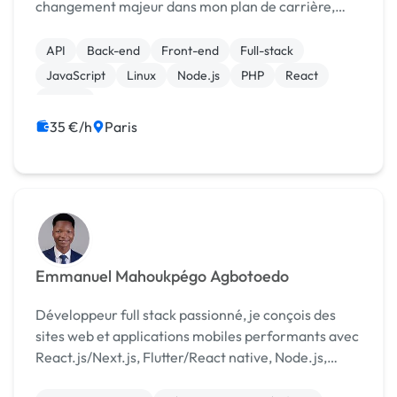
changement majeur dans mon plan de carrière,
pour travailler dans un domaine correspondant
davantage à mes passions. J’ai commencé mon
API
Back-end
Front-end
Full-stack
apprenti...
JavaScript
Linux
Node.js
PHP
React
Vue.JS
35 €/h
Paris
Emmanuel Mahoukpégo Agbotoedo
Développeur full stack passionné, je conçois des
sites web et applications mobiles performants avec
React.js/Next.js, Flutter/React native, Node.js,
Django Rest framework et Firebase.