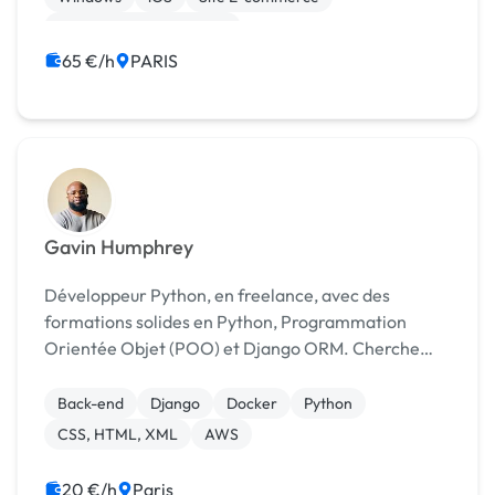
Création de site internet
Migration ou refonte de site
Big Data
65 €/h
PARIS
Gavin Humphrey
Développeur Python, en freelance, avec des
formations solides en Python, Programmation
Orientée Objet (POO) et Django ORM. Cherche
une opportunité pour appliquer mes compétences.
J’apprécie résoudre des problèmes complexes
Back-end
Django
Docker
Python
grâce à des solutions de...
CSS, HTML, XML
AWS
20 €/h
Paris