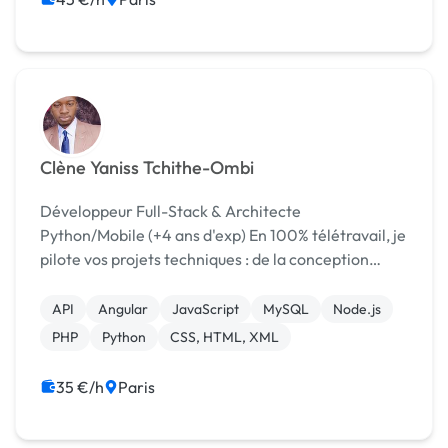
Clène Yaniss Tchithe-Ombi
Développeur Full-Stack & Architecte
Python/Mobile (+4 ans d'exp) En 100% télétravail, je
pilote vos projets techniques : de la conception
backend/mobile jusqu'au déploiement cloud.
API
Angular
JavaScript
MySQL
Node.js
PHP
Python
CSS, HTML, XML
35 €/h
Paris