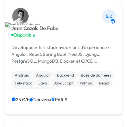
5,0
Jean Cazals De Fabel
Disponible
Développeur full-stack avec 4 ans d’expérience :
Angular, React, Spring Boot, NestJS, Django,
PostgreSQL, MongoDB, Docker et CI/CD
GitLab/GitHub.
Android
Angular
Back-end
Base de données
Full-stack
Java
JavaScript
Python
React
Experience utilisateur
25 €/h
Nouveau
PARIS