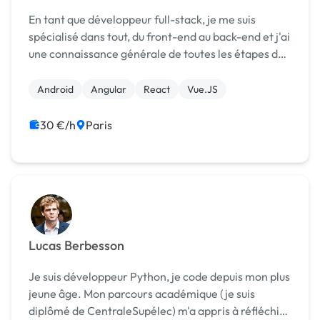
En tant que développeur full-stack, je me suis
spécialisé dans tout, du front-end au back-end et j'ai
une connaissance générale de toutes les étapes du
concept au produit final. Je fournis le meilleur
service à mes clients. Et je fais toujours de...
Android
Angular
React
Vue.JS
30 €/h
Paris
Lucas Berbesson
Je suis développeur Python, je code depuis mon plus
jeune âge. Mon parcours académique (je suis
diplômé de CentraleSupélec) m'a appris à réfléchir,