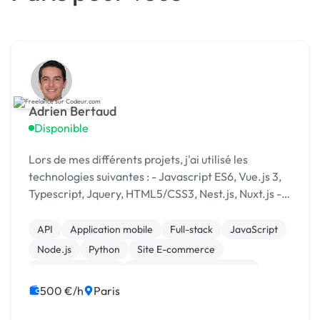
Adrien Bertaud
Disponible
Lors de mes différents projets, j'ai utilisé les
technologies suivantes : - Javascript ES6, Vue.js 3,
Typescript, Jquery, HTML5/CSS3, Nest.js, Nuxt.js -
Node.js, Python, Django, Flask, C++ - Docker
API
Application mobile
Full-stack
JavaScript
Node.js
Python
Site E-commerce
CSS, HTML, XML
Développement spécifique
Experience utilisateur
500 €/h
Paris