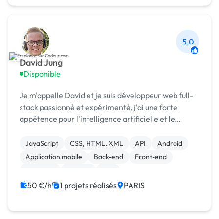
5,0
David Jung
Disponible
Je m'appelle David et je suis développeur web full-
stack passionné et expérimenté, j'ai une forte
appétence pour l'intelligence artificielle et le
développement web full-stack. Fort de nombreuses
expériences réussies, je me suis spécialisé dans la...
JavaScript
CSS, HTML, XML
API
Android
Application mobile
Back-end
Front-end
Full-stack
Laravel
PHP
50 €/h
1 projets réalisés
PARIS