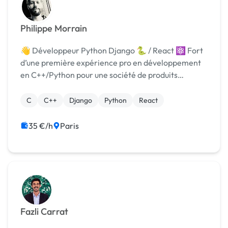
Philippe Morrain
👋 Développeur Python Django 🐍 / React ⚛️ Fort
d’une première expérience pro en développement
en C++/Python pour une société de produits
orthopédiques sur mesure (impression 3D), je me
suis ensuite concentré sur les technos web pour un
C
C++
Django
Python
React
projet pe...
35 €/h
Paris
Fazli Carrat