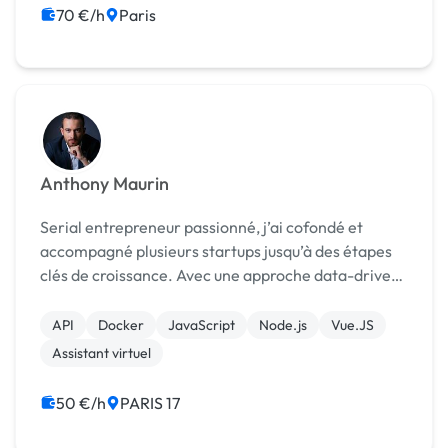
70 €/h
Paris
Anthony Maurin
Serial entrepreneur passionné, j’ai cofondé et
accompagné plusieurs startups jusqu’à des étapes
clés de croissance. Avec une approche data-driven
et une double casquette de développeur et
d’entrepreneur, j’ai levé des fonds, géré des équipes
API
Docker
JavaScript
Node.js
Vue.JS
de pl...
Assistant virtuel
50 €/h
PARIS 17