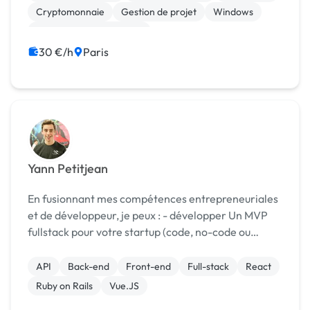
dé...
Cryptomonnaie
Gestion de projet
Windows
Création de site internet
Migration ou refonte de site
Site clé en main
30 €/h
Paris
Yann Petitjean
En fusionnant mes compétences entrepreneuriales
et de développeur, je peux : - développer Un MVP
fullstack pour votre startup (code, no-code ou
hybride) - Rejoindre votre équipe de développeur
(Rails, React ou Fullstack) Mon parcours : -...
API
Back-end
Front-end
Full-stack
React
Ruby on Rails
Vue.JS