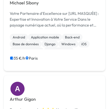
Michael Sibony
Votre Partenaire d'Excellence sur [URL MASQUÉE] :
Expertise et Innovation à Votre Service Dans le
paysage numérique actuel, où la performance et
l'innovation sont les piliers du succès, choisir le bon
collaborateur est une décision stratégique....
Android
Application mobile
Back-end
Base de données
Django
Windows
iOS
Drupal Commerce
WooCommerce
Admin système, sécurité
35 €/h
Paris
A
Arthur Gigon