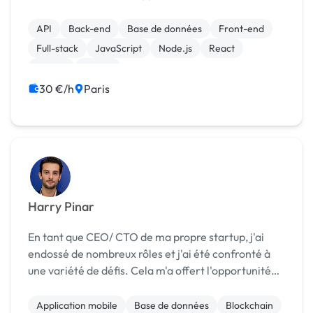
maintenable et pensé pour la croissance.
API
Back-end
Base de données
Front-end
Full-stack
JavaScript
Node.js
React
Vue.JS
Paypal
30 €/h
Paris
Harry Pinar
En tant que CEO/ CTO de ma propre startup, j'ai
endossé de nombreux rôles et j'ai été confronté à
une variété de défis. Cela m'a offert l'opportunité
de développer des compétences techniques sur le
No Code et la gestion d'une base de données en
Application mobile
Base de données
Blockchain