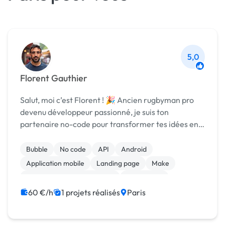
5,0
Florent Gauthier
Salut, moi c’est Florent ! 🎉 Ancien rugbyman pro
devenu développeur passionné, je suis ton
partenaire no-code pour transformer tes idées en
applications concrètes et performantes. 🚀 Depuis
2016, j’ai accompagné plus de 200 projets pour des
Bubble
No code
API
Android
TP...
Application mobile
Landing page
Make
Migration ou refonte de site
Web design
WordPress
60 €/h
1 projets réalisés
Paris