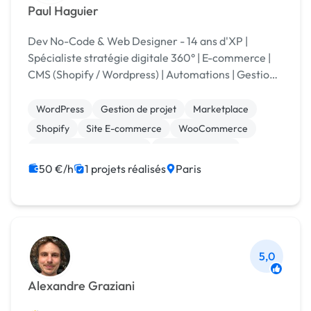
Paul Haguier
Dev No-Code & Web Designer - 14 ans d'XP |
Spécialiste stratégie digitale 360° | E-commerce |
CMS (Shopify / Wordpress) | Automations | Gestion
de projets Clients : Dior, Coty, SVR, L'Oréal, Dyson
Salut, moi c'est Paul, web design...
WordPress
Gestion de projet
Marketplace
Shopify
Site E-commerce
WooCommerce
Création de site internet
Gestion site web
Landing page
Make
50 €/h
1 projets réalisés
Paris
5,0
Alexandre Graziani