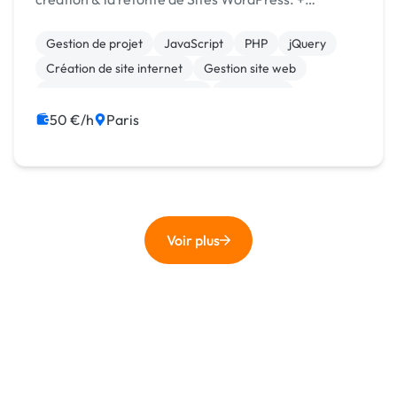
Automatisations No-code ( [URL MASQUÉE] /
Airtable ) L’analyse préliminaire et la réalisation
Gestion de projet
JavaScript
PHP
jQuery
d’un docu...
Création de site internet
Gestion site web
Migration ou refonte de site
WordPress
50 €/h
Paris
Voir plus