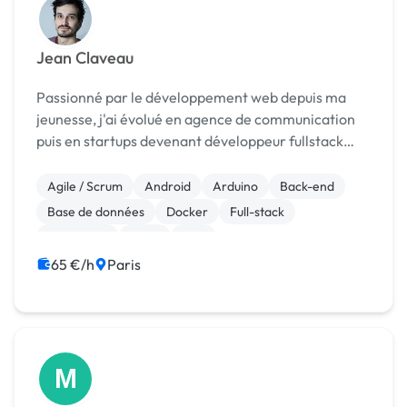
Jean Claveau
Passionné par le développement web depuis ma
jeunesse, j'ai évolué en agence de communication
puis en startups devenant développeur fullstack
orienté tests et bigdata. Plus récemment j'ai
approfondi ma maîtrise de Docker Swarm et
Agile / Scrum
Android
Arduino
Back-end
d'Ansible pour do...
Base de données
Docker
Full-stack
JavaScript
Linux
PHP
65 €/h
Paris
M