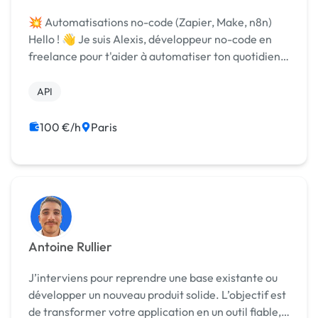
💥 Automatisations no-code (Zapier, Make, n8n)
Hello ! 👋 Je suis Alexis, développeur no-code en
freelance pour t'aider à automatiser ton quotidien
professionnel (Zapier, Make (ex Integromat), n8n).
Ayant toujours évolué en start-up avec de...
API
100 €/h
Paris
Antoine Rullier
J’interviens pour reprendre une base existante ou
développer un nouveau produit solide. L’objectif est
de transformer votre application en un outil fiable,