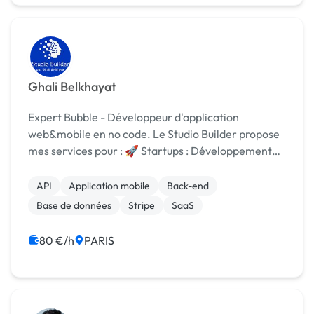
Ghali Belkhayat
Expert Bubble - Développeur d'application
web&mobile en no code. Le Studio Builder propose
mes services pour : 🚀 Startups : Développement
de MVP avec [URL MASQUÉE] & Stripe :
Marketplace, SaaS, Réseaux sociaux... Tous type de
API
Application mobile
Back-end
besoin d'applicat...
Base de données
Stripe
SaaS
80 €/h
PARIS