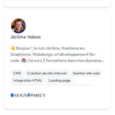
Jérôme Vabois
👋 Bonjour ! Je suis Jérôme, freelance en
Graphisme, Webdesign, et développement No-
code. 📚 J'ai suivi 2 formations dans mes domaines
d'expertise : 1 licence en informatique à l'Université
CY, et 1 bachelor en webdesign et communication
CMS
Création de site internet
Gestion site web
visuelle...
Integration HTML
Landing page
Migration ou refonte de site
Site clé en main
Logo
Print (flyer, plaquette, affiche...)
45 €/h
PARIS 11
SEO / GEO