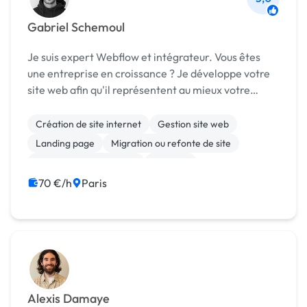
Gabriel Schemoul
Je suis expert Webflow et intégrateur. Vous êtes
une entreprise en croissance ? Je développe votre
site web afin qu'il représentent au mieux votre
marque et vos valeurs et qu'il soit impactant
visuellement. Ce que je peux faire pour vous grâ...
Création de site internet
Gestion site web
Landing page
Migration ou refonte de site
Modules et composants
No code
Site clé en main
Webflow
SEO / GEO
70 €/h
Paris
Alexis Damaye