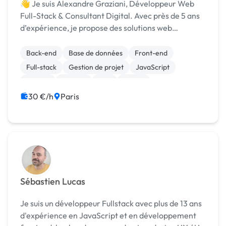
👋 Je suis Alexandre Graziani, Développeur Web
Full-Stack & Consultant Digital. Avec près de 5 ans
d’expérience, je propose des solutions web
complètes pour les entrepreneurs, PME et
associations. Que ce soit pour la création d’un site
Back-end
Base de données
Front-end
vitrine, d’...
Full-stack
Gestion de projet
JavaScript
MySQL
Node.js
PHP
jQuery
30 €/h
Paris
Sébastien Lucas
Je suis un développeur Fullstack avec plus de 13 ans
d'expérience en JavaScript et en développement