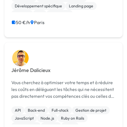
Directus ...
Développement spécifique
Landing page
No code
Wix
WordPress
50 €/h
Paris
Jérôme Dalicieux
Vous cherchez à optimiser votre temps et à réduire
les coûts en déléguant les tâches qui ne nécessitent
pas directement vos compétences clés ou celles de
votre équipe ? 🎯 Je propose des solutions sur
mesure, rapidement mises en œuvre et parfait...
API
Back-end
Full-stack
Gestion de projet
JavaScript
Node.js
Ruby on Rails
Marketplace
Shopify
Stripe