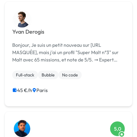
Yvan Derogis
Bonjour, Je suis un petit nouveau sur [URL
MASQUÉE], mais j'ai un profil "Super Malt n°3" sur
Malt avec 65 missions, et note de 5/5. ➞ Expert
Bubble depuis 2015 & Expert Lovable depuis
quelques mois, avec un background technique
Full-stack
Bubble
No code
d'ingénieur ...
45 €/h
Paris
5,0