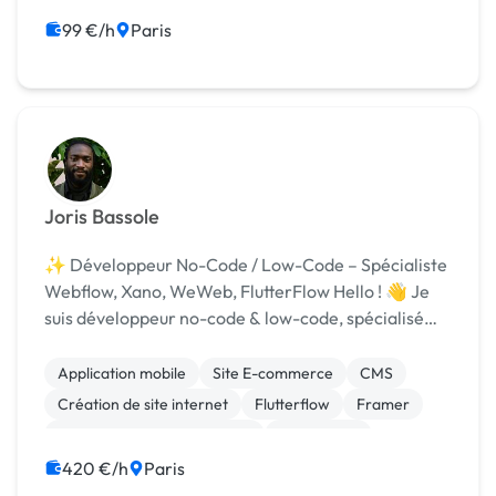
99 €/h
Paris
Joris Bassole
✨ Développeur No-Code / Low-Code – Spécialiste
Webflow, Xano, WeWeb, FlutterFlow Hello ! 👋 Je
suis développeur no-code & low-code, spécialisé
dans la création de sites web et d’applications sur-
mesure, performants et bien pensés. J’accompag...
Application mobile
Site E-commerce
CMS
Création de site internet
Flutterflow
Framer
Migration ou refonte de site
Web design
Webflow
420 €/h
Paris