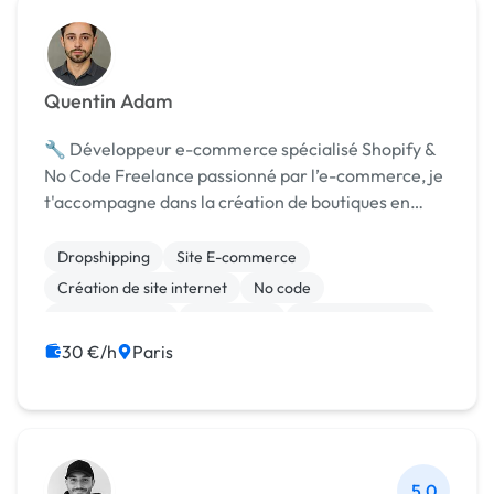
Quentin Adam
🔧 Développeur e-commerce spécialisé Shopify &
No Code Freelance passionné par l’e-commerce, je
t'accompagne dans la création de boutiques en
ligne modernes, performantes et prêtes à vendre.
Mon objectif : te livrer un site clé en main, aussi es...
Dropshipping
Site E-commerce
Création de site internet
No code
Site clé en main
Web design
Charte graphique
Logo
Mise en page
Marketing
30 €/h
Paris
5,0