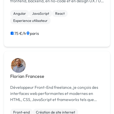
frontend, backend, en no-code et en design UX / UI.
Je suis particulièrement soucieux de délivrer du
code de qualité, facilement compréhensible,...
Angular
JavaScript
React
Experience utilisateur
75 €/h
paris
Florian Francese
Développeur Front-End freelance, je conçois des
interfaces web performantes et modernes en
HTML, CSS, JavaScript et frameworks tels que
React ou Next.js. Passionné par l’automatisation et
l’intégration no-code, j’utilise des outils comme
Front-end
Création de site internet