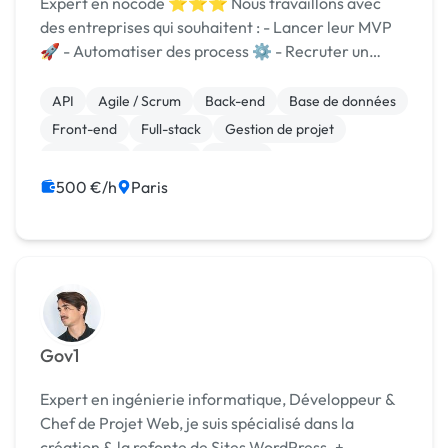
Expert en nocode ⭐️⭐️⭐️ Nous travaillons avec
des entreprises qui souhaitent : - Lancer leur MVP
🚀 - Automatiser des process ⚙️ - Recruter un
développeur / un product manager 👨‍💻 Exemples de
réalisation : marketplace, réseau social, job b...
API
Agile / Scrum
Back-end
Base de données
Front-end
Full-stack
Gestion de projet
JavaScript
MySQL
Node.js
500 €/h
Paris
Gov1
Expert en ingénierie informatique, Développeur &
Chef de Projet Web, je suis spécialisé dans la
création & la refonte de Sites WordPress. +