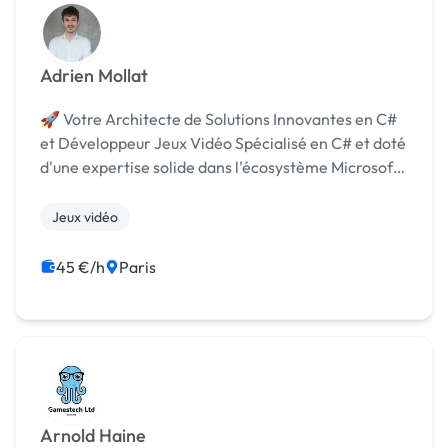
Adrien Mollat
🚀 Votre Architecte de Solutions Innovantes en C#
et Développeur Jeux Vidéo Spécialisé en C# et doté
d'une expertise solide dans l'écosystème Microsoft
.NET, je suis passionné par la conception et le
développement de solutions logicielles avancé...
Jeux vidéo
45 €/h
Paris
Arnold Haine