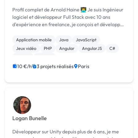
Profil complet de Arnold Haine 👨‍💻 Je suis Ingénieur
logiciel et développeur Full Stack avec 10 ans
d'expérience en freelance, je conçois et développe
des solutions digitales sur-mesure couvrant le
développement web, mobile et la création de je...
Application mobile
Java
JavaScript
Jeux vidéo
PHP
Angular
AngularJS
C#
Django
Laravel
10 €/h
3 projets réalisés
Paris
Logan Bunelle
Développeur sur Unity depuis plus de 6 ans, je me