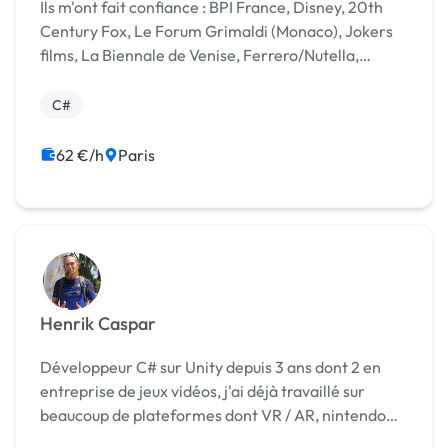
Ils m'ont fait confiance : BPI France, Disney, 20th
Century Fox, Le Forum Grimaldi (Monaco), Jokers
films, La Biennale de Venise, Ferrero/Nutella,
Satore Tech, VR Cinema Amsterdam Berlin Hong
Kong, Pôle Magelis, Région Nouvelle Aquitaine,
C#
Départem...
62 €/h
Paris
Henrik Caspar
Développeur C# sur Unity depuis 3 ans dont 2 en
entreprise de jeux vidéos, j'ai déjà travaillé sur
beaucoup de plateformes dont VR / AR, nintendo
switch, pc et mobile (IOS / Android). J'ai des