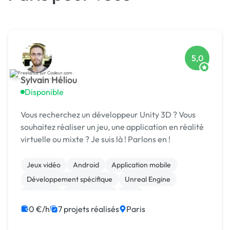
5,0
Sylvain Héliou
Disponible
Vous recherchez un développeur Unity 3D ? Vous
souhaitez réaliser un jeu, une application en réalité
virtuelle ou mixte ? Je suis là ! Parlons en !
Jeux vidéo
Android
Application mobile
Développement spécifique
Unreal Engine
Windows
Agile / Scrum
C++
Gestion de projet
0 €/h
7 projets réalisés
Paris