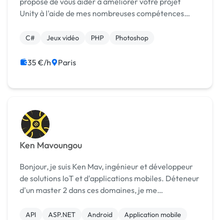
propose de vous aider à améliorer votre projet
Unity à l'aide de mes nombreuses compétences
acquises ces dernières années. J'ai également
accès à une équipe de développeurs (Game
C#
Jeux vidéo
PHP
Photoshop
designers, Level d...
35 €/h
Paris
Ken Mavoungou
Bonjour, je suis Ken Mav, ingénieur et développeur
de solutions IoT et d'applications mobiles. Déteneur
d'un master 2 dans ces domaines, je me
perfectionne et aiguise mes compétences dans le
langage React Native, Arduino, et Javascipt en
API
ASP.NET
Android
Application mobile