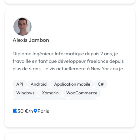
Alexis Jambon
Diplomé Ingénieur Informatique depuis 2 ans, je
travaille en tant que développeur freelance depuis
plus de 4 ans. Je vis actuellement à New York ou je
travaille en tant qu'ingénieur projet dans une
entreprise de développement logiciel. Je dispos...
API
Android
Application mobile
C#
Windows
Xamarin
WooCommerce
Création de site internet
WordPress
30 €/h
Paris