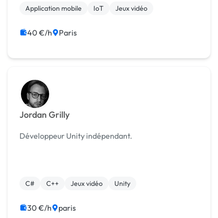
connaissances en multijoueur en ligne et local et
Application mobile
IoT
Jeux vidéo
glo...
40 €/h
Paris
Jordan Grilly
Développeur Unity indépendant.
C#
C++
Jeux vidéo
Unity
30 €/h
paris