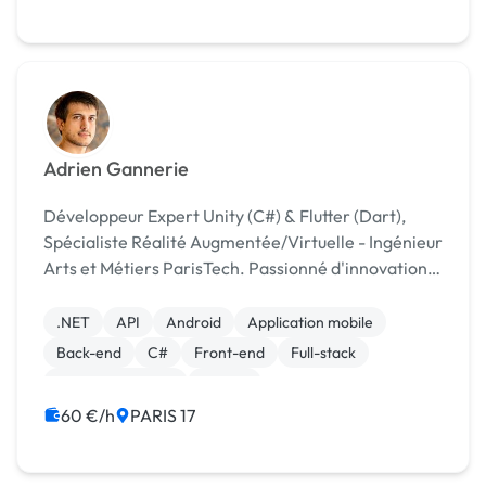
Adrien Gannerie
Développeur Expert Unity (C#) & Flutter (Dart),
Spécialiste Réalité Augmentée/Virtuelle - Ingénieur
Arts et Métiers ParisTech. Passionné d'innovation
et nouvelles technologies, double diplômé en
ingénierie généraliste et master en nouvelles
.NET
API
Android
Application mobile
techno...
Back-end
C#
Front-end
Full-stack
Gestion de projet
Python
60 €/h
PARIS 17