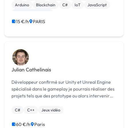
génér...
Arduino
Blockchain
C#
IoT
JavaScript
Système embarqué
15 €/h
PARIS
Julian Cathelinais
Développeur confirmé sur Unity et Unreal Engine
spécialisé dans le gameplay je pourrais réaliser des
projets tels que des prototype ou alors intervenir
dans la correction de bug/réalisation de features.
C#
C++
Jeux vidéo
60 €/h
Paris