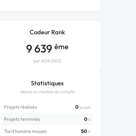
Codeur Rank
9 639
ème
sur 404 000
Statistiques
depuis la création du compte
Projets réalisés
0
projets
Projets terminés
0
%
Tarif horaire moyen
50
€