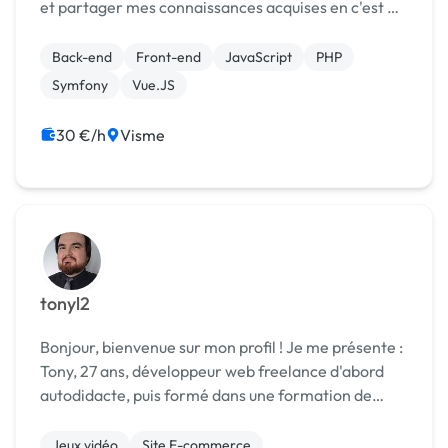
et partager mes connaissances acquises en c'est 4
ans j'ai appris en tant qu'autodidacte et par la suite
pour élargir mes connaissances par biais d...
Back-end
Front-end
JavaScript
PHP
Symfony
Vue.JS
30 €/h
Visme
tonyl2
Bonjour, bienvenue sur mon profil ! Je me présente :
Tony, 27 ans, développeur web freelance d'abord
autodidacte, puis formé dans une formation de
niveau bac+2. Je suis donc capable de développer
des sites internet (vitrine, e-commerce...) par ...
Jeux vidéo
Site E-commerce