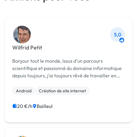
5,0
Wilfrid Petit
Bonjour tout le monde, Issus d'un parcours
scientifique et passionné du domaine informatique
depuis toujours, j’ai toujours rêvé de travailler en
tant qu’informaticien. Aujourd'hui diplômé dans la
matière, j'ai obtenu un titre de développeur e...
Android
Création de site internet
20 €/h
Bailleul