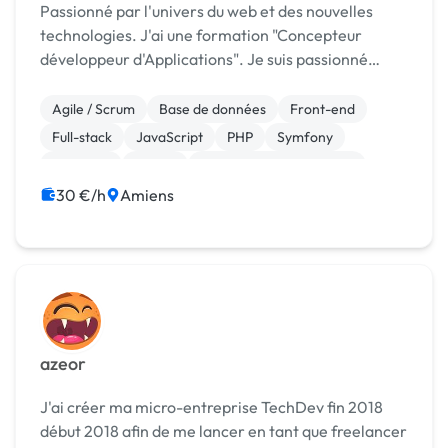
Passionné par l'univers du web et des nouvelles
technologies. J'ai une formation "Concepteur
développeur d'Applications". Je suis passionné
d'informatique en général, des nouvelles
technologies et de l'univers du web, c'est pourquoi je
Agile / Scrum
Base de données
Front-end
me suis ...
Full-stack
JavaScript
PHP
Symfony
Windows
jQuery
Création de site internet
30 €/h
Amiens
azeor
J'ai créer ma micro-entreprise TechDev fin 2018
début 2018 afin de me lancer en tant que freelancer