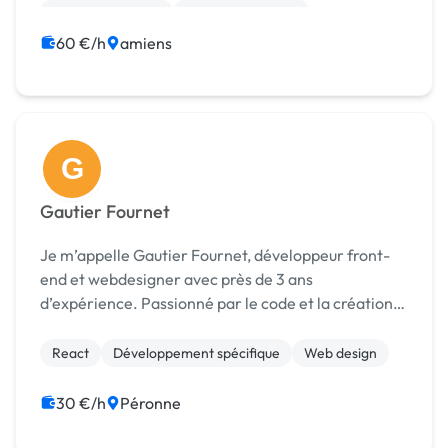
CSS, HTML, XML
Integration HTML
60 €/h
amiens
G
Gautier Fournet
Je m’appelle Gautier Fournet, développeur front-
end et webdesigner avec près de 3 ans
d’expérience. Passionné par le code et la création
d’interfaces modernes, je conçois des sites web
performants, esthétiques et centrés sur l’utilisateur.
React
Développement spécifique
Web design
Bien...
30 €/h
Péronne