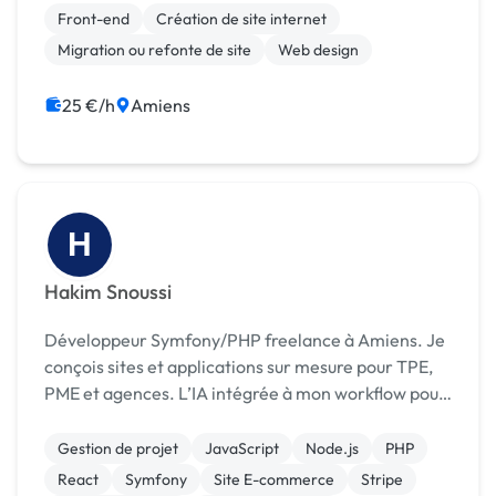
soignées.
Front-end
Création de site internet
Migration ou refonte de site
Web design
25 €/h
Amiens
H
Hakim Snoussi
Développeur Symfony/PHP freelance à Amiens. Je
conçois sites et applications sur mesure pour TPE,
PME et agences. L’IA intégrée à mon workflow pour
livrer plus vite sans sacrifier la qualité.
Gestion de projet
JavaScript
Node.js
PHP
React
Symfony
Site E-commerce
Stripe