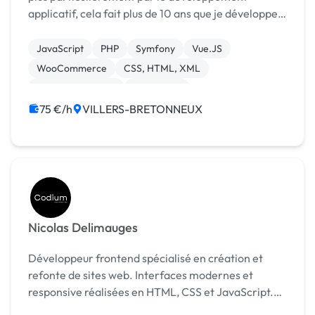
applicatif, cela fait plus de 10 ans que je développe
des outils dans le monde professionnel. Lors de mes
missions, je m'intéresse à votre quotidien e...
JavaScript
PHP
Symfony
Vue.JS
WooCommerce
CSS, HTML, XML
Integration HTML
WordPress
75 €/h
VILLERS-BRETONNEUX
Nicolas Delimauges
Développeur frontend spécialisé en création et
refonte de sites web. Interfaces modernes et
responsive réalisées en HTML, CSS et JavaScript.
Je suis disponible pour des missions rapides et