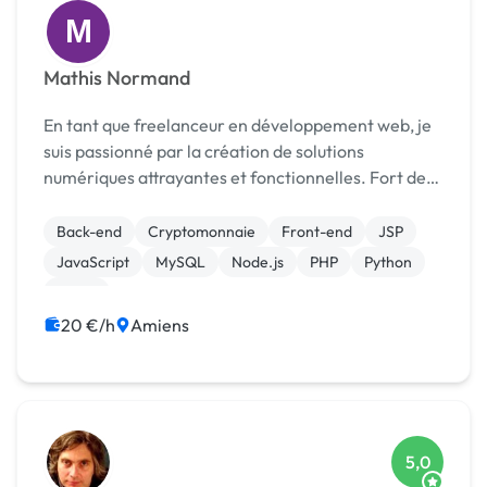
M
Mathis Normand
En tant que freelanceur en développement web, je
suis passionné par la création de solutions
numériques attrayantes et fonctionnelles. Fort de
mon expérience professionnelle dans le domaine,
j'ai acquis une expertise approfondie qui me permet
Back-end
Cryptomonnaie
Front-end
JSP
de r...
JavaScript
MySQL
Node.js
PHP
Python
React
20 €/h
Amiens
5,0