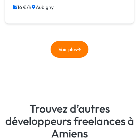
Web Analytics
Assistant virtuel
16 €/h
Aubigny
Voir plus
Trouvez d’autres
développeurs freelances à
Amiens