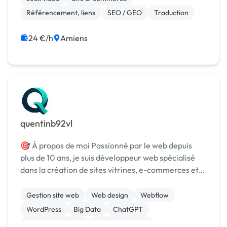
Référencement, liens
SEO / GEO
Traduction
24 €/h
Amiens
quentinb92vl
🎯 À propos de moi Passionné par le web depuis
plus de 10 ans, je suis développeur web spécialisé
dans la création de sites vitrines, e-commerces et
applications web performantes et évolutives. Mon
objectif est simple : transformer vos idées en ex...
Gestion site web
Web design
Webflow
WordPress
Big Data
ChatGPT
Charte graphique
Analyse big data