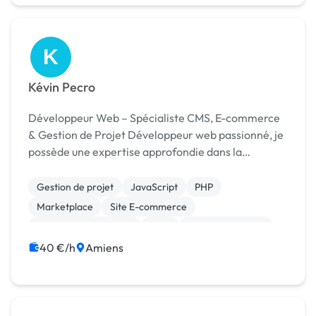
K
Kévin Pecro
Développeur Web – Spécialiste CMS, E-commerce
& Gestion de Projet Développeur web passionné, je
possède une expertise approfondie dans la
conception et le développement de sites vitrines et
e-commerce. Fort de mon expérience dans le
Gestion de projet
JavaScript
PHP
développeme...
Marketplace
Site E-commerce
Système de paiement
CMS
CSS, HTML, XML
Création de site internet
40 €/h
Amiens
Développement spécifique