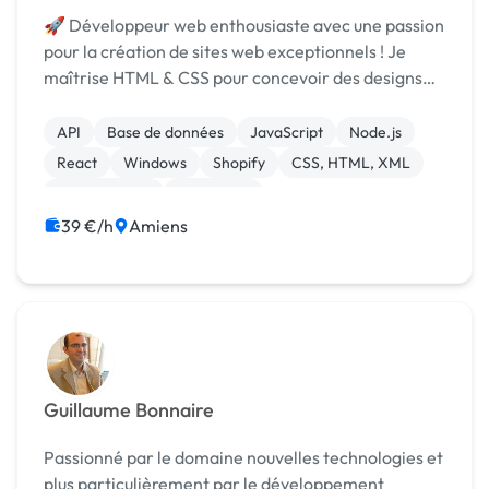
🚀 Développeur web enthousiaste avec une passion
pour la création de sites web exceptionnels ! Je
maîtrise HTML & CSS pour concevoir des designs
impeccables, JavaScript pour une interactivité
fluide, et React pour des expériences utilisateur
API
Base de données
JavaScript
Node.js
modern...
React
Windows
Shopify
CSS, HTML, XML
Landing page
Photoshop
39 €/h
Amiens
Guillaume Bonnaire
Passionné par le domaine nouvelles technologies et
plus particulièrement par le développement