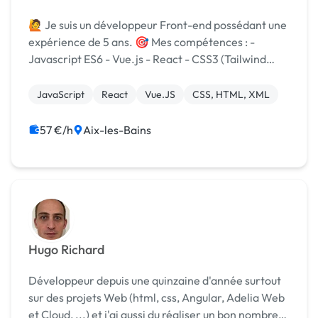
🙋 Je suis un développeur Front-end possédant une
expérience de 5 ans. 🎯 Mes compétences : -
Javascript ES6 - Vue.js - React - CSS3 (Tailwind
CSS) / SASS / HTML5 ⚙️ Outils et méthodes utilisés :
Linux / Windows, Git / Gitlab, Jenkins, Web...
JavaScript
React
Vue.JS
CSS, HTML, XML
57 €/h
Aix-les-Bains
Hugo Richard
Développeur depuis une quinzaine d'année surtout
sur des projets Web (html, css, Angular, Adelia Web
et Cloud, ...) et j'ai aussi du réaliser un bon nombre