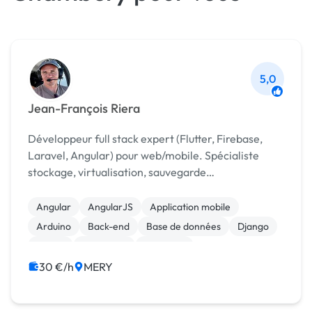
5,0
Jean-François Riera
Développeur full stack expert (Flutter, Firebase,
Laravel, Angular) pour web/mobile. Spécialiste
stockage, virtualisation, sauvegarde
(NetApp/VMware). Freelance depuis 2014, alliant
systèmes et dev.
Angular
AngularJS
Application mobile
Arduino
Back-end
Base de données
Django
Flutter
Front-end
Full-stack
30 €/h
MERY