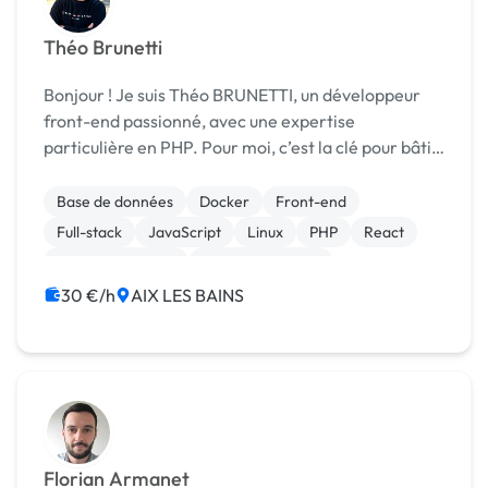
Théo Brunetti
Bonjour ! Je suis Théo BRUNETTI, un développeur
front-end passionné, avec une expertise
particulière en PHP. Pour moi, c’est la clé pour bâtir
des applications web dynamiques et performantes.
J’utilise également HTML, CSS, ainsi que des
Base de données
Docker
Front-end
frameworks...
Full-stack
JavaScript
Linux
PHP
React
Site E-commerce
CSS, HTML, XML
30 €/h
AIX LES BAINS
Florian Armanet