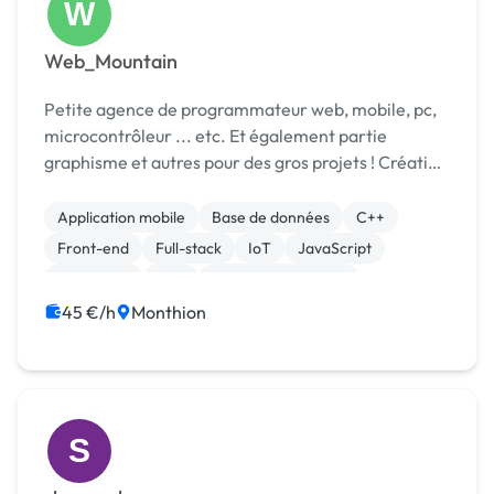
W
Web_Mountain
Petite agence de programmateur web, mobile, pc,
microcontrôleur ... etc. Et également partie
graphisme et autres pour des gros projets ! Création
de site web, graphisme, e-commerce, développeur
en une multitude de langages (C, C++, Php, Html,
Application mobile
Base de données
C++
J...
Front-end
Full-stack
IoT
JavaScript
Jeux vidéo
PHP
Système embarqué
45 €/h
Monthion
S