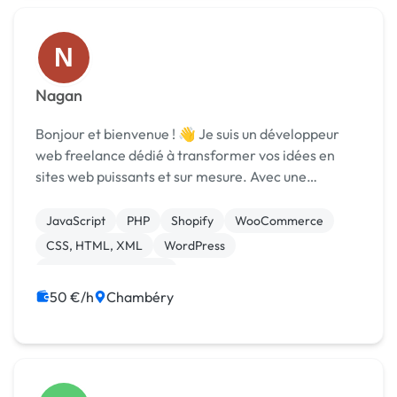
N
Nagan
Bonjour et bienvenue ! 👋 Je suis un développeur
web freelance dédié à transformer vos idées en
sites web puissants et sur mesure. Avec une
expertise solide et une passion pour l'innovation, je
m'engage à offrir des solutions numériques
JavaScript
PHP
Shopify
WooCommerce
performa...
CSS, HTML, XML
WordPress
Référencement, liens
50 €/h
Chambéry