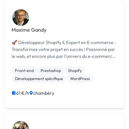
Maxime Gandy
🚀 Développeur Shopify & Expert en E-commerce :
Transformez votre projet en succès ! Passionné par
le web, et encore plus par l’univers du e-commerce,
j’ai fait de Shopify ma spécialité depuis plusieurs
années. Fort d’une solide expérience et d’un...
Front-end
Prestashop
Shopify
Développement spécifique
WordPress
61 €/h
chambéry