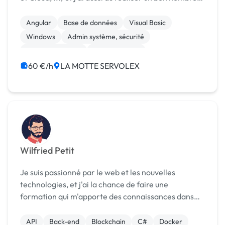
de requête SQL complexe sur des systèmes IBMi /
Microsoft SQL Server pour pouvoir récupérer...
Angular
Base de données
Visual Basic
Windows
Admin système, sécurité
CSS, HTML, XML
Administration
Gestion de documents (GED)
Infogérance
60 €/h
LA MOTTE SERVOLEX
Infrastructure et réseaux
Wilfried Petit
Je suis passionné par le web et les nouvelles
technologies, et j'ai la chance de faire une
formation qui m'apporte des connaissances dans
ces domaines dans le cadre de mon DUT MMI.
Actuellement en licence professionnelle TSI, je
API
Back-end
Blockchain
C#
Docker