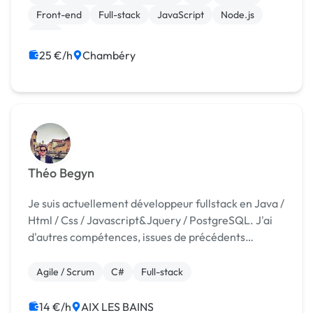
souhaite à terme, ...
Front-end
Full-stack
JavaScript
Node.js
PHP
25 €/h
Chambéry
Théo Begyn
Je suis actuellement développeur fullstack en Java /
Html / Css / Javascript&Jquery / PostgreSQL. J'ai
d'autres compétences, issues de précédents
travails: - Pour tout ce qui est base de donnée, j'ai
déja touché a de l'Oracle, et du SQL server ...
Agile / Scrum
C#
Full-stack
14 €/h
AIX LES BAINS