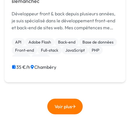
slemanchec
Développeur front & back depuis plusieurs années,
je suis spécialisé dans le développement front-end
et back-end de sites web. Mes compétences me
permettent d'intervenir sur les langages et
technologies: PHP, MySQL, jQuery, JavaScript,
API
Adobe Flash
Back-end
Base de données
Ajax, CSS 2...
Front-end
Full-stack
JavaScript
PHP
Vue.JS
jQuery
35 €/h
Chambéry
Voir plus