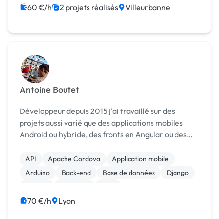
60 €/h
2 projets réalisés
Villeurbanne
Antoine Boutet
Développeur depuis 2015 j'ai travaillé sur des
projets aussi varié que des applications mobiles
Android ou hybride, des fronts en Angular ou des
bases de données MySQL. Aujourd'hui je recherche
plutôt des projets data, je suis fan du langage
API
Apache Cordova
Application mobile
pytho...
Arduino
Back-end
Base de données
Django
Docker
Full-stack
Ionic
70 €/h
Lyon