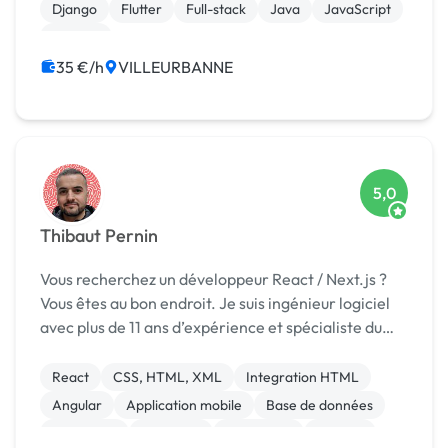
Django
Flutter
Full-stack
Java
JavaScript
Node.js
35 €/h
VILLEURBANNE
5,0
Thibaut Pernin
Vous recherchez un développeur React / Next.js ?
Vous êtes au bon endroit. Je suis ingénieur logiciel
avec plus de 11 ans d’expérience et spécialiste du
développement en React / Next.js. J'ai travaillé
dans des secteurs variés comme la sant...
React
CSS, HTML, XML
Integration HTML
Angular
Application mobile
Base de données
Front-end
Full-stack
JavaScript
Node.js