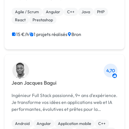
publiques telles que la CNAM, la Ville de Lyon ...
Agile / Scrum
Angular
C++
Java
PHP
React
Prestashop
15 €/h
1 projets réalisés
Bron
4,70
Jean Jacques Bagui
Ingénieur Full Stack passionné, 9+ ans d'expérience.
Je transforme vos idées en applications web et IA
performantes, évolutives et prêtes pour la
production. De l'architecture au déploiement.
Android
Angular
Application mobile
C++