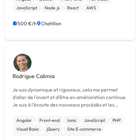
ajout...
JavaScript
Node.js
React
AWS
500 €/h
Chatillon
Rodrigue Calimia
Je suis dynamique et rigoureux, cela me permet
d’aller de l’avant et d’être en amélioration continue.
Je suis à l’écoute des nouveaux procédés et les
nouveaux défis me motivent. Ma devise : Seul on va
plus vite mais à plusieurs on va plus lo...
Angular
Front-end
Ionic
JavaScript
PHP
Visual Basic
jQuery
Site E-commerce
WooCommerce
CSS, HTML, XML