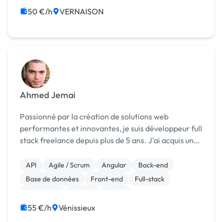
50 €/h
VERNAISON
Ahmed Jemai
Passionné par la création de solutions web
performantes et innovantes, je suis développeur full
stack freelance depuis plus de 5 ans. J'ai acquis une
solide expérience dans le développement
d'applications web avec des technologies telles que
API
Agile / Scrum
Angular
Back-end
Angul...
Base de données
Front-end
Full-stack
JavaScript
Node.js
React
55 €/h
Vénissieux