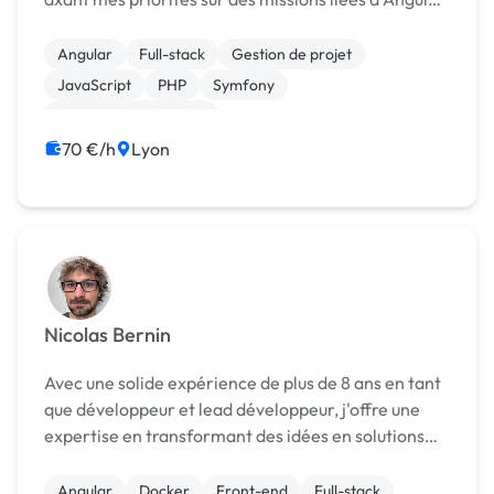
et Symfony (tout en restant ouvert à d'autres
solutions JS et PHP du marché, au cas par cas). ...
Angular
Full-stack
Gestion de projet
JavaScript
PHP
Symfony
Experience utilisateur
70 €/h
Lyon
Nicolas Bernin
Avec une solide expérience de plus de 8 ans en tant
que développeur et lead développeur, j'offre une
expertise en transformant des idées en solutions
numériques performantes et maintenables. Mon
approche est centrée sur la création de valeur
Angular
Docker
Front-end
Full-stack