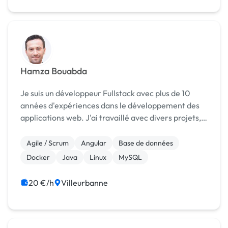
Hamza Bouabda
Je suis un développeur Fullstack avec plus de 10
années d'expériences dans le développement des
applications web. J'ai travaillé avec divers projets,
ce qui m'a permis d'acquérir une solide expertise en
matière de développement de logiciels, de la...
Agile / Scrum
Angular
Base de données
Docker
Java
Linux
MySQL
20 €/h
Villeurbanne