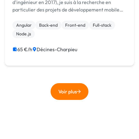
d'ingénieur en 2017), je suis à la recherche en
particulier des projets de développement mobile
Flutter. J'ai de l'expérience et de l'appétence sur la
conception et le développement de projets
Angular
Back-end
Front-end
Full-stack
fullstacks ...
Node.js
65 €/h
Décines-Charpieu
Voir plus