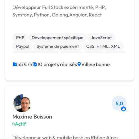
Développeur Full Stack expérimenté, PHP,
Symfony, Python, Golang,Angular, React
PHP
Développement spécifique
JavaScript
Paypal
Système de paiement
CSS, HTML, XML
Installation de Script
Angular
Docker
Node.js
55 €/h
10 projets réalisés
Villeurbanne
5,0
Maxime Buisson
Actif
Développeur web & mobile basé en Rhône Alpes