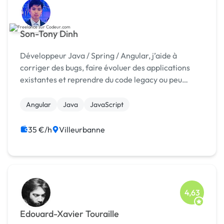
Son-Tony Dinh
Développeur Java / Spring / Angular, j’aide à
corriger des bugs, faire évoluer des applications
existantes et reprendre du code legacy ou peu
documenté, avec une approche fiable et orientée
résultat.
Angular
Java
JavaScript
35 €/h
Villeurbanne
4,63
Edouard-Xavier Touraille