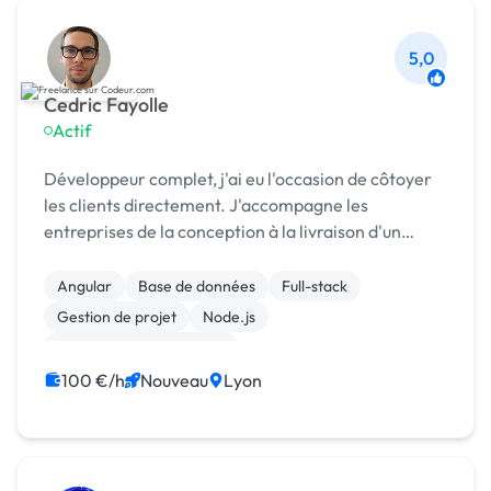
5,0
Cedric Fayolle
Actif
Développeur complet, j'ai eu l'occasion de côtoyer
les clients directement. J'accompagne les
entreprises de la conception à la livraison d'un
produit fini (jusqu'à l'hébergement en production).
Angular
Base de données
Full-stack
Gestion de projet
Node.js
Création de site internet
Développement spécifique
Gestion site web
100 €/h
Nouveau
Lyon