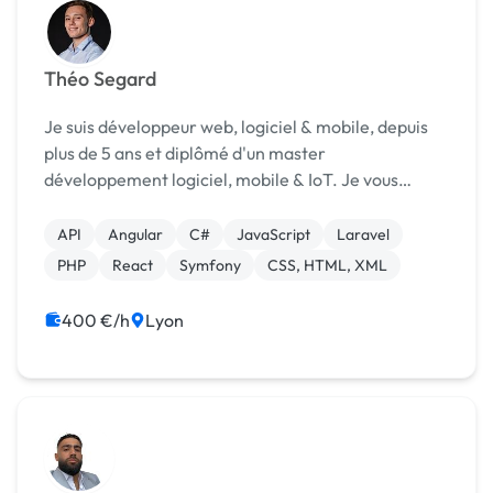
Théo Segard
Je suis développeur web, logiciel & mobile, depuis
plus de 5 ans et diplômé d'un master
développement logiciel, mobile & IoT. Je vous
accompagne dans la création, la refonte et
l'évolution de vos sites internet, applications web,
API
Angular
C#
JavaScript
Laravel
logiciels ou m...
PHP
React
Symfony
CSS, HTML, XML
400 €/h
Lyon