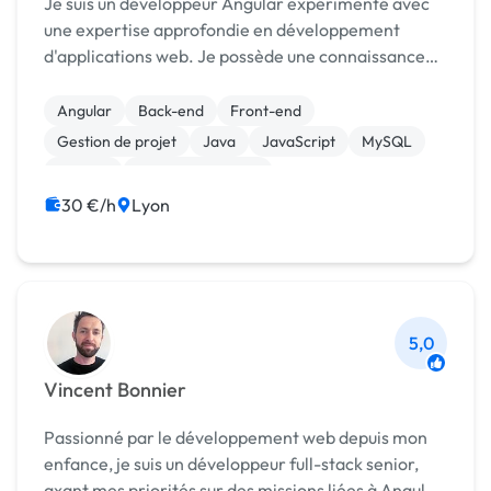
Je suis un développeur Angular expérimenté avec
une expertise approfondie en développement
d'applications web. Je possède une connaissance
approfondie du framework Angular, ce qui me
permet de créer des interfaces utilisateur
Angular
Back-end
Front-end
réactives, dynamiques...
Gestion de projet
Java
JavaScript
MySQL
Node.js
Integration HTML
30 €/h
Lyon
5,0
Vincent Bonnier
Passionné par le développement web depuis mon
enfance, je suis un développeur full-stack senior,
axant mes priorités sur des missions liées à Angular