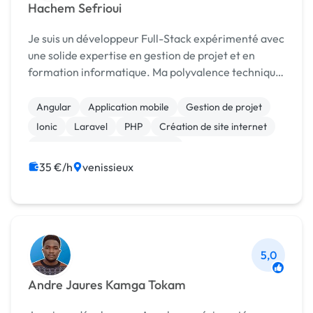
Hachem Sefrioui
Je suis un développeur Full-Stack expérimenté avec
une solide expertise en gestion de projet et en
formation informatique. Ma polyvalence technique,
caractérisée par une maîtrise approfondie en
PL/SQL, MySQL, ainsi que des compétences
Angular
Application mobile
Gestion de projet
avancées ave...
Ionic
Laravel
PHP
Création de site internet
Print (flyer, plaquette, affiche...)
35 €/h
venissieux
5,0
Andre Jaures Kamga Tokam