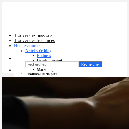
Trouver des missions
Trouver des freelances
Nos ressources
Articles de blog
Business
Développement
Rechercher
Graphisme
Marketing
Simulateurs de prix
Prix app mobile
Prix site vitrine
Prix site e-commerce
Prix logo
Prix pub Instagram
Prix logiciel
Prix chatbot
Prix site WordPress
Prix charte graphique
Prix site Wix
Facturation en ligne