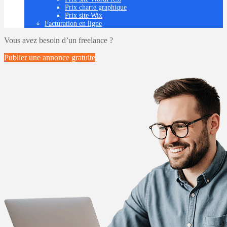
Prix charte graphique
Prix site Wix
Facturation en ligne
Vous avez besoin d’un freelance ?
Publier une annonce
gratuite