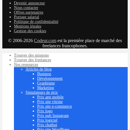
Devenir annonceur
Nous contacter
Offres partenaires
Portage salarial
Politique de confidentialité
Mentions légales
Gestion des cookies
© 2006-2026
Codeur.com
est la première place de marché des
freelances francophones.
Trouver des missions
Trouver des freelances
Nos ressources
Articles de blog
Business
Développement
Graphisme
Marketing
Simulateurs de prix
Prix app mobile
Prix site vitrine
Prix site e-commerce
Prix logo
Prix pub Instagram
Prix logiciel
Prix chatbot
Prix site WordPress