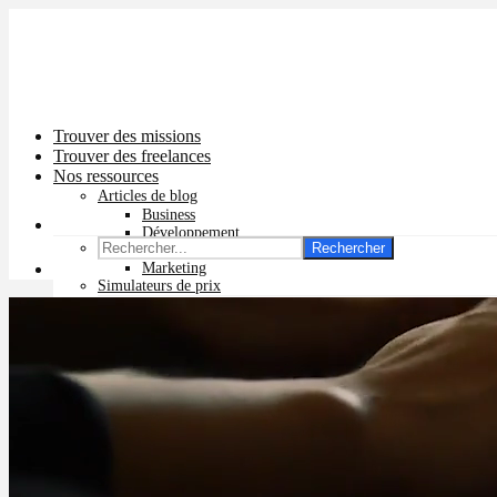
Trouver des missions
Trouver des freelances
Nos ressources
Articles de blog
Business
Développement
Rechercher
Graphisme
Marketing
Simulateurs de prix
Prix app mobile
Prix site vitrine
Prix site e-commerce
Prix logo
Prix pub Instagram
Prix logiciel
Prix chatbot
Prix site WordPress
Prix charte graphique
Prix site Wix
Facturation en ligne