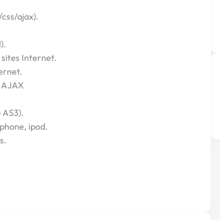
css/ajax).
).
ites Internet.
ernet.
t AJAX
 AS3).
phone, ipod.
s.