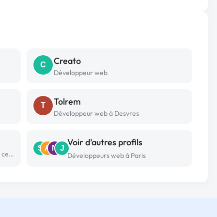
Creato
C
Développeur web
Tolrem
T
Développeur web à Desvres
Voir d’autres profils
S
A
N
J
Développeur web freelance à La ciotat cedex
Développeurs web à Paris