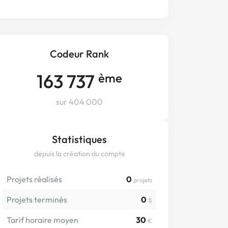
Codeur Rank
163 737
ème
sur 404 000
Statistiques
depuis la création du compte
Projets réalisés
0
projets
Projets terminés
0
%
Tarif horaire moyen
30
€