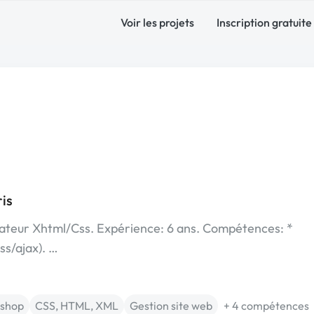
Voir les projets
Inscription gratuite
is
rateur Xhtml/Css. Expérience: 6 ans. Compétences: *
s/ajax). …
ashop
CSS, HTML, XML
Gestion site web
+ 4 compétences