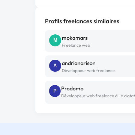
Profils freelances similaires
mokamars
M
Freelance web
andrianarison
A
Développeur web freelance
Prodomo
P