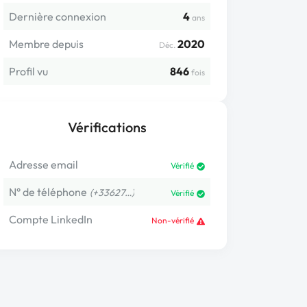
Dernière connexion
4
ans
Membre depuis
2020
Déc.
Profil vu
846
fois
Vérifications
Adresse email
Vérifié
N° de téléphone
(+33627…)
Vérifié
Compte LinkedIn
Non-vérifié