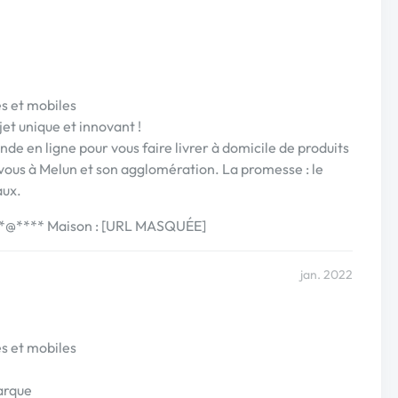
es et mobiles
ojet unique et innovant !
e en ligne pour vous faire livrer à domicile de produits
vous à Melun et son agglomération. La promesse : le
aux.
***@**** Maison : [URL MASQUÉE]
jan. 2022
es et mobiles
arque