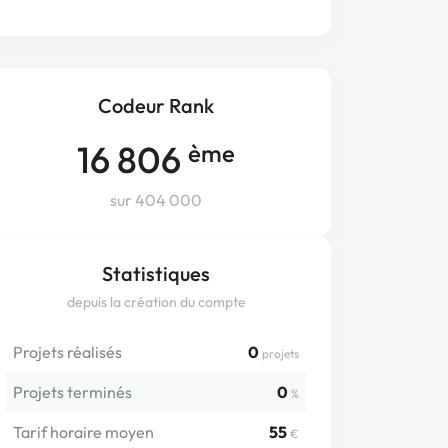
Codeur Rank
16 806
ème
sur 404 000
Statistiques
depuis la création du compte
Projets réalisés
0
projets
Projets terminés
0
%
Tarif horaire moyen
55
€