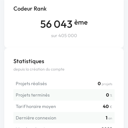
Codeur Rank
56 043
ème
sur 405 000
Statistiques
depuis la création du compte
Projets réalisés
0
projets
Projets terminés
0
%
Tarif horaire moyen
40
€
Dernière connexion
1
an