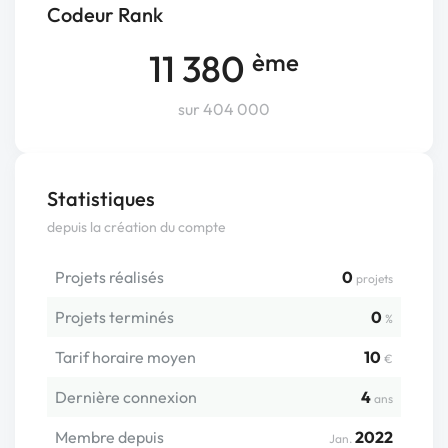
Codeur Rank
11 380
ème
sur 404 000
Statistiques
depuis la création du compte
Projets réalisés
0
projets
Projets terminés
0
%
Tarif horaire moyen
10
€
Dernière connexion
4
ans
Membre depuis
2022
Jan.