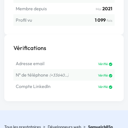
Membre depuis
2021
Mai
Profil vu
1 099
fois
Vérifications
Adresse email
Vérifié
N° de téléphone
(+33640…)
Vérifié
Compte LinkedIn
Vérifié
Tous les prestataires
>
Développeurs web
>
Samuelcb85n