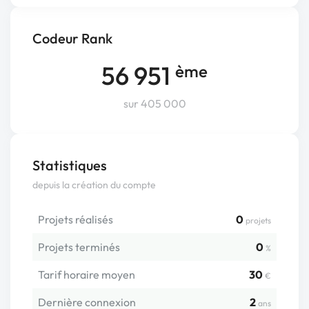
Codeur Rank
56 951
ème
sur 405 000
Statistiques
depuis la création du compte
Projets réalisés
0
projets
Projets terminés
0
%
Tarif horaire moyen
30
€
Dernière connexion
2
ans