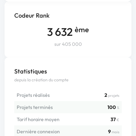
Codeur Rank
3 632
ème
sur 405 000
Statistiques
depuis la création du compte
Projets réalisés
2
projets
Projets terminés
100
%
Tarif horaire moyen
37
€
Dernière connexion
9
mois