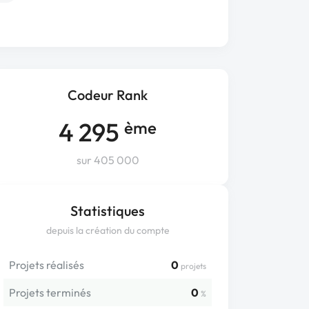
Codeur Rank
4 295
ème
sur 405 000
Statistiques
depuis la création du compte
Projets réalisés
0
projets
Projets terminés
0
%