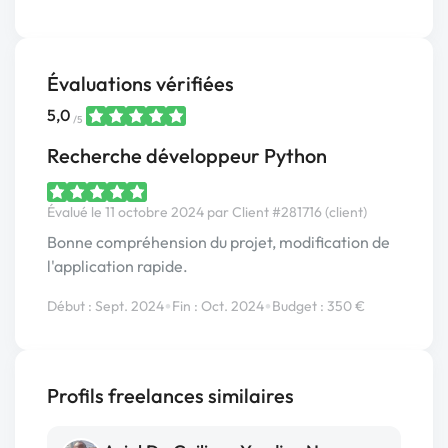
Évaluations vérifiées
5,0
/5
Recherche développeur Python
Évalué le 11 octobre 2024 par Client #281716 (client)
Bonne compréhension du projet, modification de
l'application rapide.
•
•
Début : Sept. 2024
Fin : Oct. 2024
Budget : 350 €
Profils freelances similaires