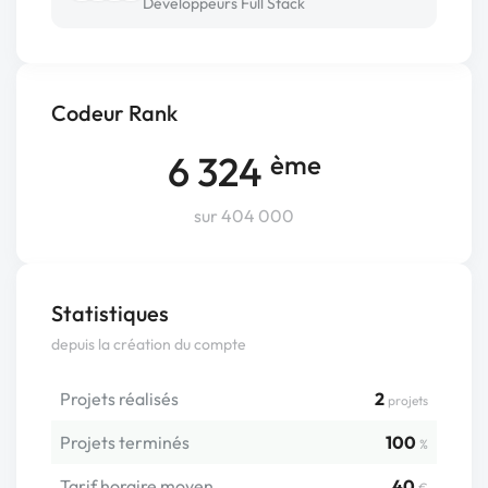
Développeurs Full Stack
Codeur Rank
6 324
ème
sur 404 000
Statistiques
depuis la création du compte
Projets réalisés
2
projets
Projets terminés
100
%
Tarif horaire moyen
40
€