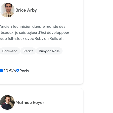
Brice Arby
Ancien technicien dans le monde des
réseaux, je suis aujourd'hui développeur
web full-stack avec Ruby on Rails et
React.js. Très porté sur le détail et le souci
de bien faire, j'aime développer un savoir
Back-end
React
Ruby on Rails
exhaustif sur n'importe quel sujet avant d...
20 €/h
Paris
Mathieu Royer