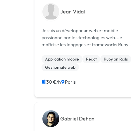
Jean Vidal
Je suis un développeur web et mobile
passionné par les technologies web. Je
maîtrise les langages et frameworks Ruby
on Rails, React, Next, Expo et Native, qui m
permettent de créer des applications web
Application mobile
React
Ruby on Rails
et mobiles performantes, modernes et
Gestion site web
adapté...
30 €/h
Paris
Gabriel Dehan