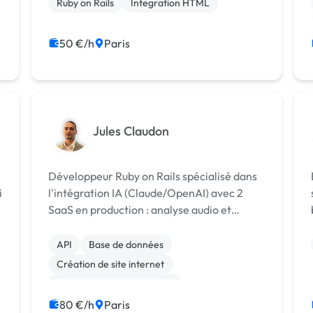
Ruby on Rails
Integration HTML
50 €/h
Paris
Jules Claudon
Développeur Ruby on Rails spécialisé dans
i
l'intégration IA (Claude/OpenAI) avec 2
SaaS en production : analyse audio et
génération de contenu e-commerce.
API
Base de données
Création de site internet
Développement spécifique
Machine Learning
80 €/h
Paris