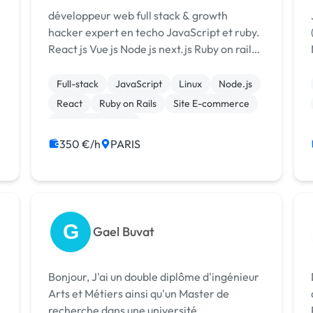
développeur web full stack & growth
hacker expert en techo JavaScript et ruby.
React js Vue js Node js next.js Ruby on rails
WordPress
e
Full-stack
JavaScript
Linux
Node.js
React
Ruby on Rails
Site E-commerce
CSS, HTML, XML
Création de site internet
Gestion site web
350 €/h
PARIS
G
Gael Buvat
Bonjour, J'ai un double diplôme d'ingénieur
Arts et Métiers ainsi qu'un Master de
recherche dans une université