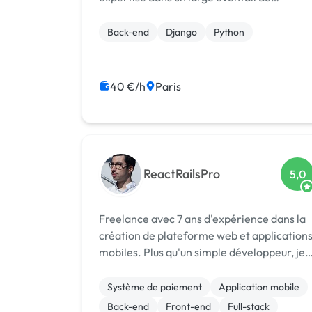
frameworks, notamment Django, React,
Express et RoR. Je maîtrise l’utilisation de
Back-end
Django
Python
FastAPI pour construire des microservices
à haut...
40 €/h
Paris
ReactRailsPro
5,0
Freelance avec 7 ans d'expérience dans la
création de plateforme web et application
mobiles. Plus qu'un simple développeur, je
peux également structurer votre idée et
votre projet et être force de proposition
Système de paiement
Application mobile
grâce à l'expérience que j'ai acqui...
Back-end
Front-end
Full-stack