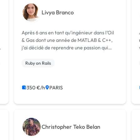
Livya Branco
Après 6 ans en tant qu’ingénieur dans l’Oil
& Gas dont une année de MATLAB & C++,
j’ai décidé de reprendre une passion qui
e
date de mes études : le code ! En Avril 2022,
j’ai donc démarré ma reconversion et
Ruby on Rails
rejoint Le Wagon à Paris pour devenir
Web...
350 €/h
PARIS
Christopher Teko Belan