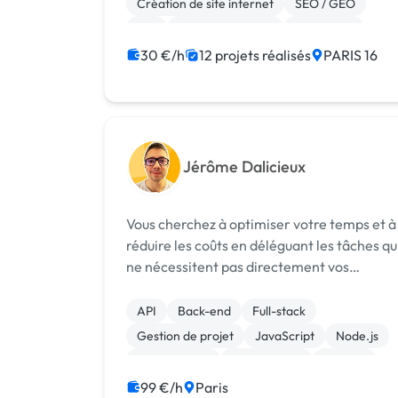
Création de site internet
SEO / GEO
API
Base de données
JavaScript
React
Ruby on Rails
30 €/h
12 projets réalisés
PARIS 16
Jérôme Dalicieux
Vous cherchez à optimiser votre temps et à
réduire les coûts en déléguant les tâches qu
ne nécessitent pas directement vos
compétences clés ou celles de votre équipe
? 🎯 Je propose des solutions sur mesure,
API
Back-end
Full-stack
rapidement mises en œuvre et parfait...
Gestion de projet
JavaScript
Node.js
Ruby on Rails
Marketplace
Shopify
Stripe
99 €/h
Paris