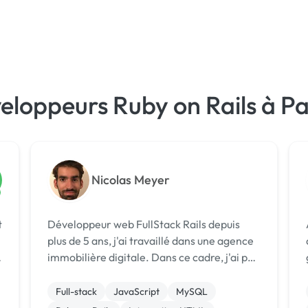
eloppeurs Ruby on Rails à Pa
Nicolas Meyer
t
Développeur web FullStack Rails depuis
plus de 5 ans, j'ai travaillé dans une agence
immobilière digitale. Dans ce cadre, j'ai pu
prendre part à des missions très
différentes: - développement backend de
Full-stack
JavaScript
MySQL
l'architecture de paiement - refonte ...