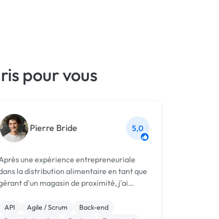
ris pour vous
Pierre Bride
5,0
Après une expérience entrepreneuriale
dans la distribution alimentaire en tant que
gérant d'un magasin de proximité, j'ai
décidé de me réorienter vers le
développement web en rejoignant Le
API
Agile / Scrum
Back-end
Wagon Paris. Cela m'a conduit à intégrer