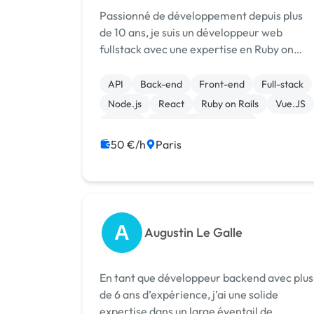
Passionné de développement depuis plus
de 10 ans, je suis un développeur web
fullstack avec une expertise en Ruby on
Rails & Javascript. Ayant suivi auparavant
une formation en arts numériques, je
API
Back-end
Front-end
Full-stack
possède une polyvalence certaine me
Node.js
React
Ruby on Rails
Vue.JS
permettant ...
jQuery
Experience utilisateur
50 €/h
Paris
A
Augustin Le Galle
En tant que développeur backend avec plus
de 6 ans d’expérience, j’ai une solide
expertise dans un large éventail de