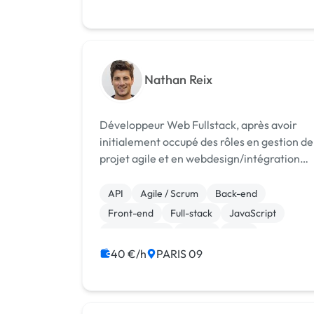
Nathan Reix
Développeur Web Fullstack, après avoir
initialement occupé des rôles en gestion de
projet agile et en webdesign/intégration
UX/UI, je possède un bagage complet pour
vous accompagner dans votre projet web.
API
Agile / Scrum
Back-end
Mes prestations : - Développement/re...
Front-end
Full-stack
JavaScript
Ruby on Rails
jQuery
CMS
CSS, HTML, XML
40 €/h
PARIS 09