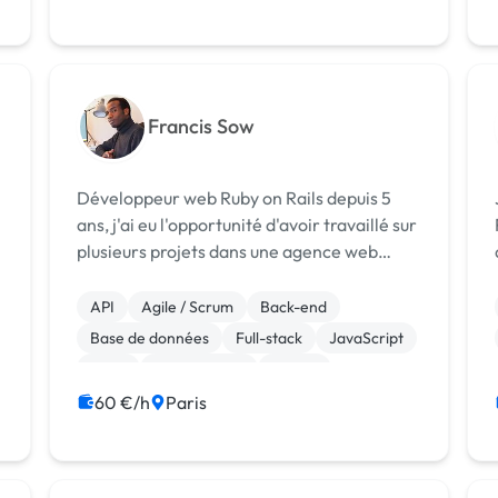
Francis Sow
Développeur web Ruby on Rails depuis 5
ans, j'ai eu l'opportunité d'avoir travaillé sur
plusieurs projets dans une agence web
international(Ekohe), cela m'a permis de
comprendre les enjeux spécifiques de
API
Agile / Scrum
Back-end
chaque entreprise dont nous étions les
Base de données
Full-stack
JavaScript
pres...
Linux
Ruby on Rails
jQuery
60 €/h
Paris