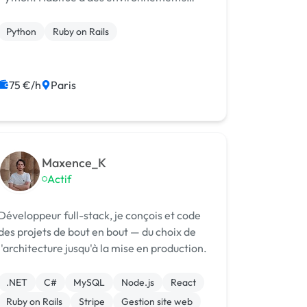
techniques exigeants, je suis rigoureux,
autonome et proactif.
Python
Ruby on Rails
75 €/h
Paris
Maxence_K
Actif
Développeur full-stack, je conçois et code
des projets de bout en bout — du choix de
l'architecture jusqu'à la mise en production.
.NET
C#
MySQL
Node.js
React
Ruby on Rails
Stripe
Gestion site web