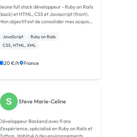
Jeune full stack développeur - Ruby on Rails
(back) et HTML, CSS et Javascript (front).
Mon objectif est de consolider mes acquis
en travaillant sur des projets intéressants
t stimulants. Ayant fini mes études de
JavaScript
Ruby on Rails
développeur récemment, je rec...
CSS, HTML, XML
20 €/h
France
S
Steve Marie-Celine
Développeur Backend avec 9 ans
d’expérience, spécialisé en Ruby on Rails et
Python. Habitué à des environnements