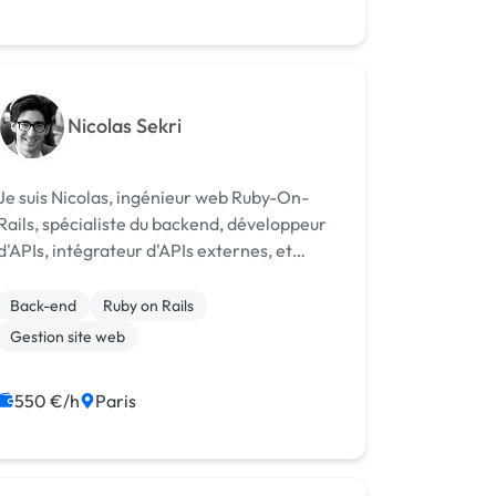
Nicolas Sekri
Je suis Nicolas, ingénieur web Ruby-On-
Rails, spécialiste du backend, développeur
d'APIs, intégrateur d'APIs externes, et
concepteur de solutions innovantes sur le
framework Ruby On Rails. Je suis le
Back-end
Ruby on Rails
concepteur de FFBG Assistance, un outil de
Gestion site web
ges...
550 €/h
Paris