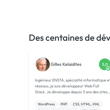
Des centaines de dév
Gilles Kelaidites
5,0
Ingénieur ENSTA, spécialité informatique e
réseaux, je suis développeur Web Full
Stack. Je développe depuis 3 ans des sites
web sur mesure. Pour des sites vitrines ou
blog, ou sur mesure avec un nombre réduit
WordPress
PHP
CSS, HTML, XML
de fonctionnalité, je maîtrise le C...