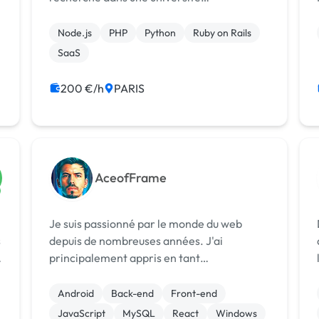
Montéralaise. Je travaille actuellement en
CDI à la création d'une filiale des Arts et
Node.js
PHP
Python
Ruby on Rails
métiers à STATION F à Paris. Mon rôle est...
SaaS
200 €/h
PARIS
AceofFrame
Je suis passionné par le monde du web
s
depuis de nombreuses années. J'ai
principalement appris en tant
qu'autodidacte, en explorant les différentes
technologies et en expérimentant par moi-
Android
Back-end
Front-end
même. Cependant, j'ai suivi une formation
JavaScript
MySQL
React
Windows