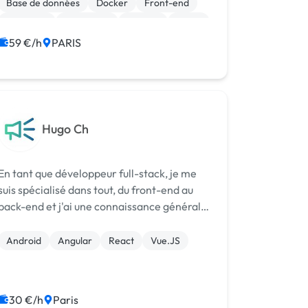
Base de données
Docker
Front-end
Yumon, une start-...
Full-stack
JavaScript
Node.js
React
59 €/h
PARIS
Hugo Ch
En tant que développeur full-stack, je me
suis spécialisé dans tout, du front-end au
back-end et j'ai une connaissance générale
de toutes les étapes du concept au produit
final. Je fournis le meilleur service à mes
Android
Angular
React
Vue.JS
clients. Et je fais toujours de...
30 €/h
Paris